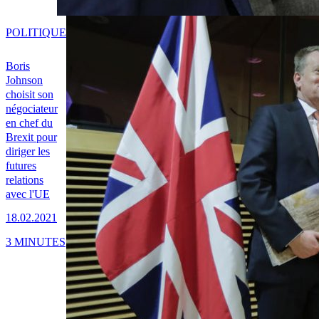
POLITIQUE
Boris
Johnson
choisit son
négociateur
en chef du
Brexit pour
diriger les
futures
relations
avec l'UE
18.02.2021
3 MINUTES