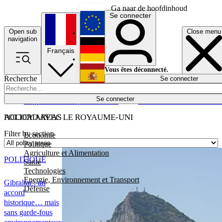
Ga naar de hoofdinhoud
Se connecter
Open sub
Close menu
English
navigation
Français
Deutsch
Vous êtes déconnecté.
Recherche
Se connecter
Español
Lumières éteintes
Se connecter
Rapporteur
Politique
Économie
Newsletters
Evénements
Em
POLICY AREAS
ACCORD AVEC LE ROYAUME-UNI
Filter by section
Economie
Politique
Agriculture et Alimentation
POLITIQUE
Santé
Technologies
Energie, Environnement et Transport
Gibraltar : un
Défense
accord
historique… mais
sans garde-fous