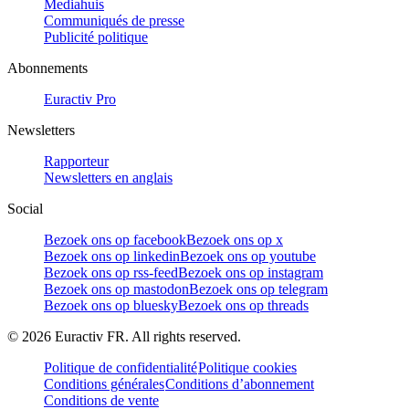
Mediahuis
Communiqués de presse
Publicité politique
Abonnements
Euractiv Pro
Newsletters
Rapporteur
Newsletters en anglais
Social
Bezoek ons op facebook
Bezoek ons op x
Bezoek ons op linkedin
Bezoek ons op youtube
Bezoek ons op rss-feed
Bezoek ons op instagram
Bezoek ons op mastodon
Bezoek ons op telegram
Bezoek ons op bluesky
Bezoek ons op threads
©
2026
Euractiv FR. All rights reserved.
Politique de confidentialité
Politique cookies
Conditions générales
Conditions d’abonnement
Conditions de vente