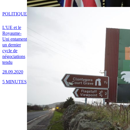
POLITIQUE
L'UE et le
Royaume-
Uni entament
un dernier
cycle de
négociations
tendu
28.09.2020
5 MINUTES