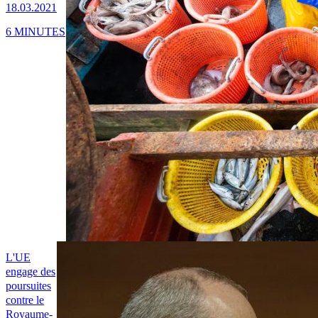
18.03.2021
6 MINUTES
L'UE
engage des
poursuites
contre le
Royaume-