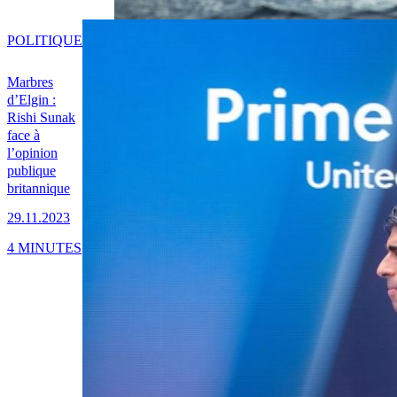
POLITIQUE
Marbres
d’Elgin :
Rishi Sunak
face à
l’opinion
publique
britannique
29.11.2023
4 MINUTES