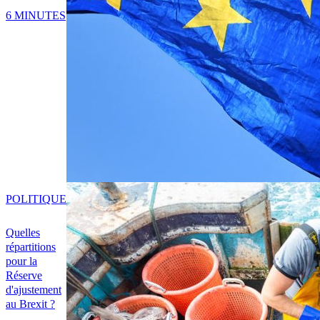
6 MINUTES
POLITIQUE
Quelles
répartitions
pour la
Réserve
d'ajustement
au Brexit ?