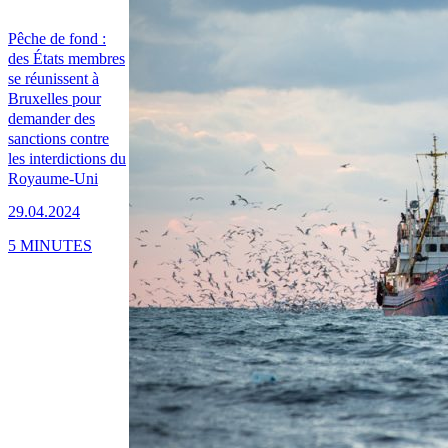
Pêche de fond :
des États membres
se réunissent à
Bruxelles pour
demander des
sanctions contre
les interdictions du
Royaume-Uni
29.04.2024
5 MINUTES