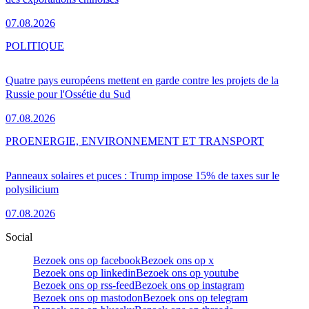
07.08.2026
POLITIQUE
Quatre pays européens mettent en garde contre les projets de la
Russie pour l'Ossétie du Sud
07.08.2026
PRO
ENERGIE, ENVIRONNEMENT ET TRANSPORT
Panneaux solaires et puces : Trump impose 15% de taxes sur le
polysilicium
07.08.2026
Social
Bezoek ons op facebook
Bezoek ons op x
Bezoek ons op linkedin
Bezoek ons op youtube
Bezoek ons op rss-feed
Bezoek ons op instagram
Bezoek ons op mastodon
Bezoek ons op telegram