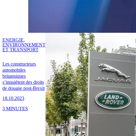
ENERGIE,
ENVIRONNEMENT
ET TRANSPORT
Les constructeurs
automobiles
britanniques
s’inquiètent des droits
de douane post-Brexit
18.10.2023
3 MINUTES