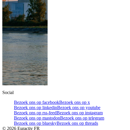
Social
Bezoek ons op facebook
Bezoek ons op x
Bezoek ons op linkedin
Bezoek ons op youtube
Bezoek ons op rss-feed
Bezoek ons op instagram
Bezoek ons op mastodon
Bezoek ons op telegram
Bezoek ons op bluesky
Bezoek ons op threads
©
2026
Euractiv FR