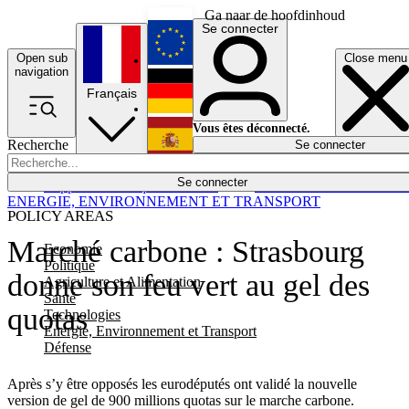
Ga naar de hoofdinhoud
Se connecter
Open sub
Close menu
English
navigation
Français
Deutsch
Vous êtes déconnecté.
Recherche
Se connecter
Español
Lumières éteintes
Se connecter
Rapporteur
Politique
Économie
Newsletters
Evénements
Em
ENERGIE, ENVIRONNEMENT ET TRANSPORT
POLICY AREAS
Marché carbone : Strasbourg
Economie
Politique
donne son feu vert au gel des
Agriculture et Alimentation
Santé
quotas
Technologies
Energie, Environnement et Transport
Défense
Après s’y être opposés les eurodéputés ont validé la nouvelle
version de gel de 900 millions quotas sur le marche carbone.