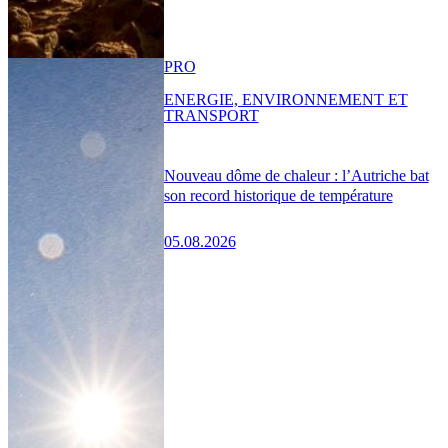
PRO
ENERGIE, ENVIRONNEMENT ET
TRANSPORT
Nouveau dôme de chaleur : l’Autriche bat
son record historique de température
05.08.2026