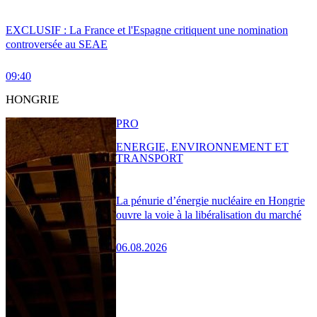
EXCLUSIF : La France et l'Espagne critiquent une nomination
controversée au SEAE
09:40
HONGRIE
PRO
ENERGIE, ENVIRONNEMENT ET
TRANSPORT
La pénurie d’énergie nucléaire en Hongrie
ouvre la voie à la libéralisation du marché
06.08.2026