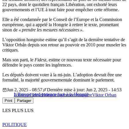
22 pays, dont le quotidien français Libération, ont exhorté leurs
gouvernements et l’UE à tout faire pour empêcher cette réforme.
Elle a été condamnée par le Conseil de l’Europe et la Commission
européenne, qui a appelé la Hongrie à retirer le texte, promettant
sinon de
« prendre les mesures nécessaires »
.
L’opposition hongroise estime qu’il s’agit de la dernière tentative de
Viktor Orbán depuis son retour au pouvoir en 2010 pour museler les
critiques.
Mais son parti, le
Fidesz
, estime ce nouveau texte nécessaire pour
défendre le pays contre les ingérences.
Les députés doivent voter à la mi-juin. L’adoption devrait être une
formalité, la majorité gouvernementale dominant le parlement.
Jun 2, 2025 - 08:57
Dernière mise à jour: Jun 2, 2025 - 14:53
L’Europe perd patience face à la Hongrie
Politique
Fidesz
Hongrie
ingérence étrangère
Viktor Orban
Print
Partager
LES PLUS LUS
POLITIQUE