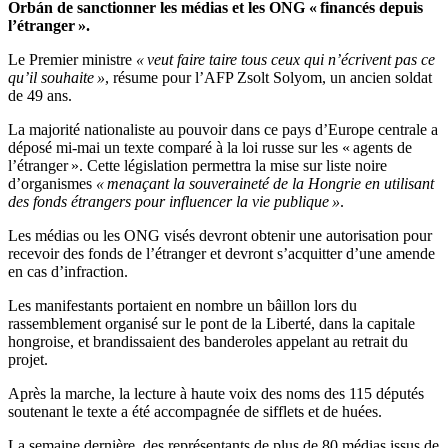
Orbán de sanctionner les médias et les ONG « financés depuis
l’étranger ».
Le Premier ministre
« veut faire taire tous ceux qui n’écrivent pas ce
qu’il souhaite »
, résume pour l’AFP Zsolt Solyom, un ancien soldat
de 49 ans.
La majorité nationaliste au pouvoir dans ce pays d’Europe centrale a
déposé mi-mai un texte comparé à la loi russe sur les « agents de
l’étranger ». Cette législation permettra la mise sur liste noire
d’organismes
« menaçant la souveraineté de la Hongrie en utilisant
des fonds étrangers pour influencer la vie publique »
.
Les médias ou les ONG visés devront obtenir une autorisation pour
recevoir des fonds de l’étranger et devront s’acquitter d’une amende
en cas d’infraction.
Les manifestants portaient en nombre un bâillon lors du
rassemblement organisé sur le pont de la Liberté, dans la capitale
hongroise, et brandissaient des banderoles appelant au retrait du
projet.
Après la marche, la lecture à haute voix des noms des 115 députés
soutenant le texte a été accompagnée de sifflets et de huées.
La semaine dernière, des représentants de plus de 80 médias issus de