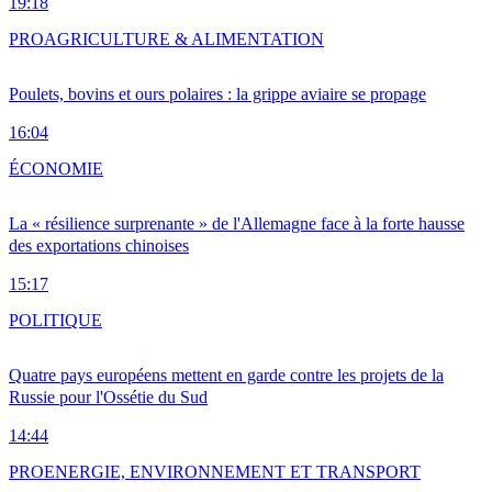
19:18
PRO
AGRICULTURE & ALIMENTATION
Poulets, bovins et ours polaires : la grippe aviaire se propage
16:04
ÉCONOMIE
La « résilience surprenante » de l'Allemagne face à la forte hausse
des exportations chinoises
15:17
POLITIQUE
Quatre pays européens mettent en garde contre les projets de la
Russie pour l'Ossétie du Sud
14:44
PRO
ENERGIE, ENVIRONNEMENT ET TRANSPORT