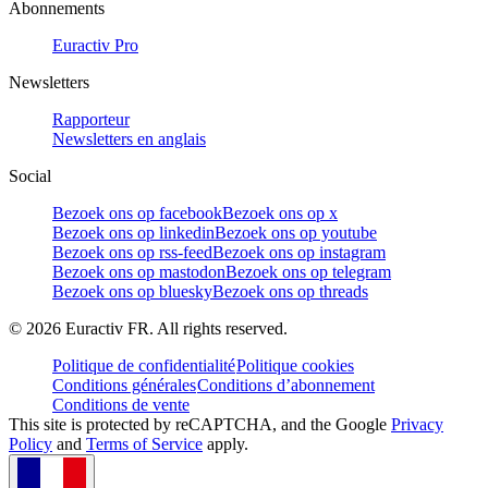
Abonnements
Euractiv Pro
Newsletters
Rapporteur
Newsletters en anglais
Social
Bezoek ons op facebook
Bezoek ons op x
Bezoek ons op linkedin
Bezoek ons op youtube
Bezoek ons op rss-feed
Bezoek ons op instagram
Bezoek ons op mastodon
Bezoek ons op telegram
Bezoek ons op bluesky
Bezoek ons op threads
©
2026
Euractiv FR. All rights reserved.
Politique de confidentialité
Politique cookies
Conditions générales
Conditions d’abonnement
Conditions de vente
This site is protected by reCAPTCHA, and the Google
Privacy
Policy
and
Terms of Service
apply.