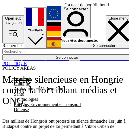
Ga naar de hoofdinhoud
Se connecter
Open sub
Close menu
English
navigation
Français
Deutsch
Vous êtes déconnecté.
Recherche
Se connecter
Español
Lumières éteintes
Se connecter
Rapporteur
Politique
Économie
Newsletters
Evénements
Em
POLITIQUE
POLICY AREAS
Marche silencieuse en Hongrie
Economie
Politique
contre la loi ciblant médias et
Agriculture et Alimentation
Santé
ONG
Technologies
Energie, Environnement et Transport
Défense
Des milliers de Hongrois ont protesté en silence dimanche 1er juin à
Budapest contre un projet de loi permettant à Viktor Orbán de