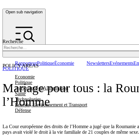
Open sub navigation
Recherche
Rapporteur
Politique
Économie
Newsletters
Evénements
Em
POLICY AREAS
POLITIQUE
Economie
Politique
Mariage pour tous : la Rou
Agriculture et Alimentation
Santé
l’Homme
Technologies
Energie, Environnement et Transport
Défense
La Cour européenne des droits de l’Homme a jugé que la Roumanie a le
pays avait violé le droit à la vie familiale de 21 couples de même sexe