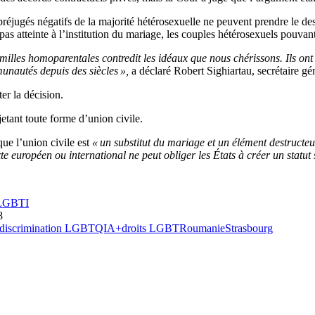
éjugés négatifs de la majorité hétérosexuelle ne peuvent prendre le dessu
s atteinte à l’institution du mariage, les couples hétérosexuels pouvant
lles homoparentales contredit les idéaux que nous chérissons. Ils ont c
nautés depuis des siècles »,
a déclaré Robert Sighiartau, secrétaire gé
er la décision.
tant toute forme d’union civile.
ue l’union civile est
« un substitut du mariage et un élément destructeur 
te européen ou international ne peut obliger les États à créer un statut 
s LGBTI
8
discrimination LGBTQIA+
droits LGBT
Roumanie
Strasbourg