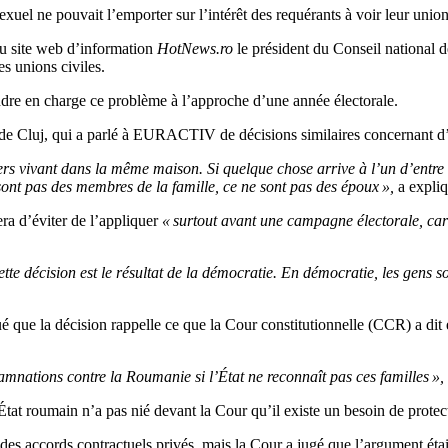
 ne pouvait l’emporter sur l’intérêt des requérants à voir leur union
au site web d’information
HotNews.ro
le président du Conseil national d
s unions civiles.
endre en charge ce problème à l’approche d’une année électorale.
le de Cluj, qui a parlé à EURACTIV de décisions similaires concernant d’
 vivant dans la même maison. Si quelque chose arrive à l’un d’entre eux,
e sont pas des membres de la famille, ce ne sont pas des époux »,
a expliq
era d’éviter de l’appliquer
« surtout avant une campagne électorale, car i
 cette décision est le résultat de la démocratie. En démocratie, les gens
ué que la décision rappelle ce que la Cour constitutionnelle (CCR) a di
amnations contre la Roumanie si l’État ne reconnaît pas ces familles »,
l’État roumain n’a pas nié devant la Cour qu’il existe un besoin de prot
r des accords contractuels privés, mais la Cour a jugé que l’argument éta