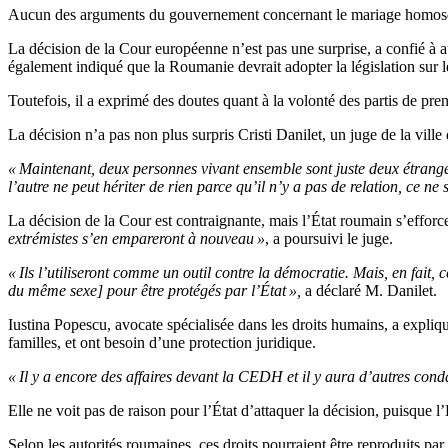
Aucun des arguments du gouvernement concernant le mariage homosexuel
La décision de la Cour européenne n’est pas une surprise, a confié à 
également indiqué que la Roumanie devrait adopter la législation sur le
Toutefois, il a exprimé des doutes quant à la volonté des partis de pr
La décision n’a pas non plus surpris Cristi Danilet, un juge de la vil
« Maintenant, deux personnes vivant ensemble sont juste deux étrangers
l’autre ne peut hériter de rien parce qu’il n’y a pas de relation, ce n
La décision de la Cour est contraignante, mais l’État roumain s’efforc
extrémistes s’en empareront à nouveau »
, a poursuivi le juge.
« Ils l’utiliseront comme un outil contre la démocratie. Mais, en fait,
du même sexe] pour être protégés par l’État »,
a déclaré M. Danilet.
Iustina Popescu, avocate spécialisée dans les droits humains, a expliq
familles, et ont besoin d’une protection juridique.
« Il y a encore des affaires devant la CEDH et il y aura d’autres cond
Elle ne voit pas de raison pour l’État d’attaquer la décision, puisque 
Selon les autorités roumaines, ces droits pourraient être reproduits pa