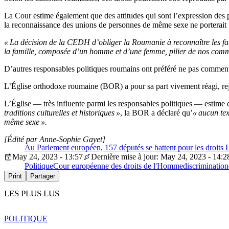
La Cour estime également que des attitudes qui sont l’expression des pr
la reconnaissance des unions de personnes de même sexe ne porterait pa
« La décision de la CEDH d’obliger la Roumanie à reconnaître les fami
la famille, composée d’un homme et d’une femme, pilier de nos commu
D’autres responsables politiques roumains ont préféré ne pas comment
L’Église orthodoxe roumaine (BOR) a pour sa part vivement réagi, reje
L’Église — très influente parmi les responsables politiques — estime q
traditions culturelles et historiques »
, la BOR a déclaré qu’
« aucun tex
même sexe ».
[Édité par Anne-Sophie Gayet]
Au Parlement européen, 157 députés se battent pour les droit
May 24, 2023 - 13:57
Dernière mise à jour: May 24, 2023 - 14:2
Politique
Cour européenne des droits de l'Homme
discrimination
Print
Partager
LES PLUS LUS
POLITIQUE