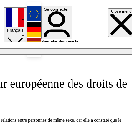
Se connecter
Close menu
English
Français
Deutsch
Vous êtes déconnecté.
Se connecter
Español
Lumières éteintes
r européenne des droits de
elations entre personnes de même sexe, car elle a constaté que le