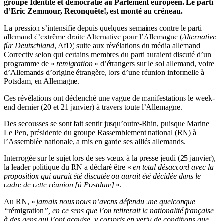
groupe Identité et démocratie au Parlement européen. Le parti
d’Eric Zemmour, Reconquête!, est monté au créneau.
La pression s’intensifie depuis quelques semaines contre le parti
allemand d’extrême droite Alternative pour l’Allemagne (
Alternative
für Deutschland
, AfD) suite aux révélations du média allemand
Correctiv selon qui certains membres du parti auraient discuté d’un
programme de «
remigration
» d’étrangers sur le sol allemand, voire
d’Allemands d’origine étrangère, lors d’une réunion informelle à
Potsdam, en Allemagne.
Ces révélations ont déclenché une vague de manifestations le week-
end dernier (20 et 21 janvier) à travers toute l’Allemagne.
Des secousses se sont fait sentir jusqu’outre-Rhin, puisque Marine
Le Pen, présidente du groupe Rassemblement national (RN) à
l’Assemblée nationale, a mis en garde ses alliés allemands.
Interrogée sur le sujet lors de ses vœux à la presse jeudi (25 janvier),
la leader politique du RN a déclaré être «
en total désaccord avec la
proposition qui aurait été discutée ou aurait été décidée dans le
cadre de cette réunion [à Postdam]
».
Au RN, «
jamais nous nous n’avons défendu une quelconque
“
rémigration
”, en ce sens que l’on retirerait la nationalité française
à des gens qui l’ont acquise, y compris en vertu de conditions que