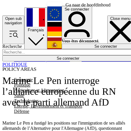
Ga naar de hoofdinhoud
Se connecter
Open sub
Close menu
English
navigation
Français
Deutsch
Vous êtes déconnecté.
Recherche
Se connecter
Español
Lumières éteintes
Se connecter
Rapporteur
Politique
Économie
Newsletters
Evénements
Em
POLITIQUE
POLICY AREAS
Marine Le Pen interroge
Economie
Politique
l’alliance européenne du RN
Agriculture et Alimentation
Santé
avec le parti allemand AfD
Technologies
Energie, Environnement et Transport
Défense
Marine Le Pen a fustigé les positions sur l'immigration de ses alliés
allemands de l’Alternative pour l'Allemagne (AfD), questionnant