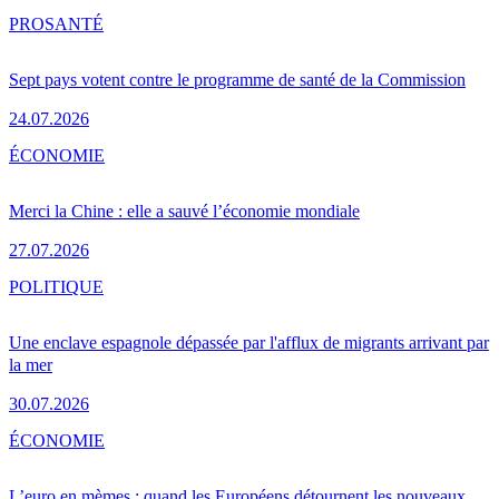
PRO
SANTÉ
Sept pays votent contre le programme de santé de la Commission
24.07.2026
ÉCONOMIE
Merci la Chine : elle a sauvé l’économie mondiale
27.07.2026
POLITIQUE
Une enclave espagnole dépassée par l'afflux de migrants arrivant par
la mer
30.07.2026
ÉCONOMIE
L’euro en mèmes : quand les Européens détournent les nouveaux