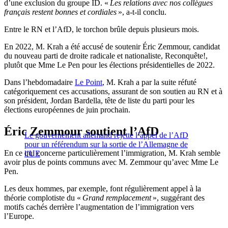
d’une exclusion du groupe ID. «
Les relations avec nos collègues
français restent bonnes et cordiales
», a-t-il conclu.
Entre le RN et l’AfD, le torchon brûle depuis plusieurs mois.
En 2022, M. Krah a été accusé de soutenir Éric Zemmour, candidat
du nouveau parti de droite radicale et nationaliste, Reconquête!,
plutôt que Mme Le Pen pour les élections présidentielles de 2022.
Dans l’hebdomadaire
Le Point
, M. Krah a par la suite réfuté
catégoriquement ces accusations, assurant de son soutien au RN et à
son président, Jordan Bardella, tête de liste du parti pour les
élections européennes de juin prochain.
Éric Zemmour soutient l’AfD
Le gouvernement allemand rejette l’appel de l’AfD
pour un référendum sur la sortie de l’Allemagne de
En ce qui concerne particulièrement l’immigration, M. Krah semble
l’UE
avoir plus de points communs avec M. Zemmour qu’avec Mme Le
Pen.
Les deux hommes, par exemple, font régulièrement appel à la
théorie complotiste du «
Grand remplacement
», suggérant des
motifs cachés derrière l’augmentation de l’immigration vers
l’Europe.