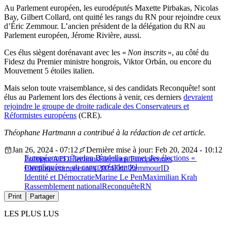
Au Parlement européen, les eurodéputés Maxette Pirbakas, Nicolas
Bay, Gilbert Collard, ont quitté les rangs du RN pour rejoindre ceux
d’Éric Zemmour. L’ancien président de la délégation du RN au
Parlement européen, Jérome Rivière, aussi.
Ces élus siègent dorénavant avec les «
Non inscrits
», au côté du
Fidesz du Premier ministre hongrois, Viktor Orbán, ou encore du
Mouvement 5 étoiles italien.
Mais selon toute vraisemblance, si des candidats Reconquête! sont
élus au Parlement lors des élections à venir, ces derniers
devraient
rejoindre le groupe de droite radicale des Conservateurs et
Réformistes européens
(CRE).
Théophane Hartmann a contribué à la rédaction de cet article.
Jan 26, 2024 - 07:12
Dernière mise à jour: Feb 20, 2024 - 10:12
Européennes : Jordan Bardella promet des élections «
Politique
AFD
Élections
Élections Européennes
compliquées » au camp présidentiel
Elections européennes 2024
Eric Zemmour
ID
Identité et Démocratie
Marine Le Pen
Maximilian Krah
Rassemblement national
Reconquête
RN
Print
Partager
LES PLUS LUS