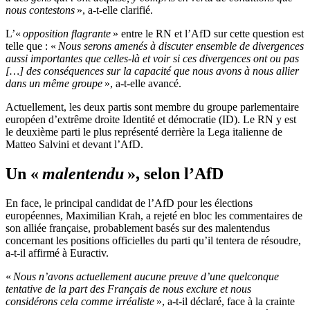
nous contestons
», a-t-elle clarifié.
L’«
opposition flagrante
» entre le RN et l’AfD sur cette question est
telle que : «
Nous serons amenés à discuter ensemble de divergences
aussi importantes que celles-là et voir si ces divergences ont ou pas
[…] des conséquences sur la capacité que nous avons à nous allier
dans un même groupe
», a-t-elle avancé.
Actuellement, les deux partis sont membre du groupe parlementaire
européen d’extrême droite Identité et démocratie (ID). Le RN y est
le deuxième parti le plus représenté derrière la Lega italienne de
Matteo Salvini et devant l’AfD.
Un «
malentendu
», selon l’AfD
En face, le principal candidat de l’AfD pour les élections
européennes, Maximilian Krah, a rejeté en bloc les commentaires de
son alliée française, probablement basés sur des malentendus
concernant les positions officielles du parti qu’il tentera de résoudre,
a-t-il affirmé à Euractiv.
«
Nous n’avons actuellement aucune preuve d’une quelconque
tentative de la part des Français de nous exclure et nous
considérons cela comme irréaliste
», a-t-il déclaré, face à la crainte