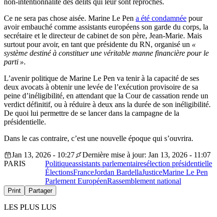
non-intentionnalité des délits qui leur sont reprochés.
Ce ne sera pas chose aisée. Marine Le Pen
a été condamnée
pour
avoir embauché comme assistants européens son garde du corps, la
secrétaire et le directeur de cabinet de son père, Jean-Marie. Mais
surtout pour avoir, en tant que présidente du RN, organisé un
«
système destiné à constituer une véritable manne financière pour le
parti »
.
L’avenir politique de Marine Le Pen va tenir à la capacité de ses
deux avocats à obtenir une levée de l’exécution provisoire de sa
peine d’inéligibilité, en attendant que la Cour de cassation rende un
verdict définitif, ou à réduire à deux ans la durée de son inéligibilité.
De quoi lui permettre de se lancer dans la campagne de la
présidentielle.
Dans le cas contraire, c’est une nouvelle époque qui s’ouvrira.
Jan 13, 2026 - 10:27
Dernière mise à jour: Jan 13, 2026 - 11:07
PARIS
Politique
assistants parlementaires
élection présidentielle
Élections
France
Jordan Bardella
Justice
Marine Le Pen
Parlement Européen
Rassemblement national
Print
Partager
LES PLUS LUS