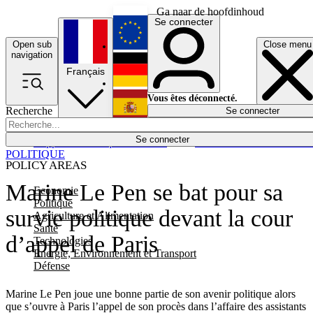
Ga naar de hoofdinhoud
Se connecter
Open sub
Close menu
English
navigation
Français
Deutsch
Vous êtes déconnecté.
Recherche
Se connecter
Español
Lumières éteintes
Se connecter
Rapporteur
Politique
Économie
Newsletters
Evénements
Em
POLITIQUE
POLICY AREAS
Marine Le Pen se bat pour sa
Economie
Politique
survie politique devant la cour
Agriculture et Alimentation
Santé
d’appel de Paris
Technologies
Energie, Environnement et Transport
Défense
Marine Le Pen joue une bonne partie de son avenir politique alors
que s’ouvre à Paris l’appel de son procès dans l’affaire des assistants