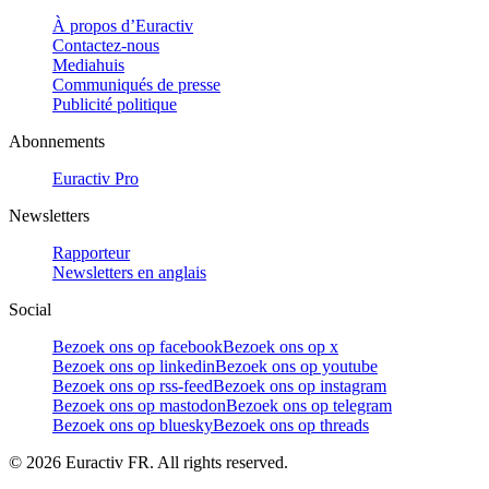
À propos d’Euractiv
Contactez-nous
Mediahuis
Communiqués de presse
Publicité politique
Abonnements
Euractiv Pro
Newsletters
Rapporteur
Newsletters en anglais
Social
Bezoek ons op facebook
Bezoek ons op x
Bezoek ons op linkedin
Bezoek ons op youtube
Bezoek ons op rss-feed
Bezoek ons op instagram
Bezoek ons op mastodon
Bezoek ons op telegram
Bezoek ons op bluesky
Bezoek ons op threads
©
2026
Euractiv FR. All rights reserved.