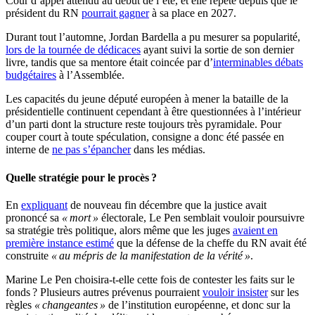
Cour d’appel attendu au début de l’été, et elle répète depuis que le
président du RN
pourrait gagner
à sa place en 2027.
Durant tout l’automne, Jordan Bardella a pu mesurer sa popularité,
lors de la tournée de dédicaces
ayant suivi la sortie de son dernier
livre, tandis que sa mentore était coincée par d’
interminables débats
budgétaires
à l’Assemblée.
Les capacités du jeune député européen à mener la bataille de la
présidentielle continuent cependant à être questionnées à l’intérieur
d’un parti dont la structure reste toujours très pyramidale. Pour
couper court à toute spéculation, consigne a donc été passée en
interne de
ne pas s’épancher
dans les médias.
Quelle stratégie pour le procès ?
En
expliquant
de nouveau fin décembre que la justice avait
prononcé sa
« mort »
électorale, Le Pen semblait vouloir poursuivre
sa stratégie très politique, alors même que les juges
avaient en
première instance estimé
que la défense de la cheffe du RN avait été
construite
« au mépris de la manifestation de la vérité »
.
Marine Le Pen choisira-t-elle cette fois de contester les faits sur le
fonds ? Plusieurs autres prévenus pourraient
vouloir insister
sur les
règles
« changeantes »
de l’institution européenne, et donc sur la