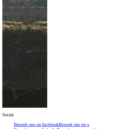
Social
Bezoek ons op facebook
Bezoek ons op x