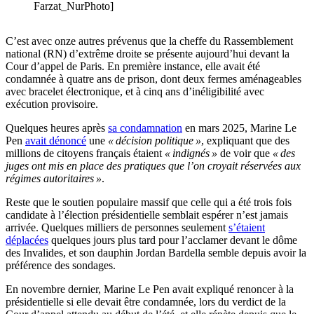
Farzat_NurPhoto]
C’est avec onze autres prévenus que la cheffe du Rassemblement
national (RN) d’extrême droite se présente aujourd’hui devant la
Cour d’appel de Paris. En première instance, elle avait été
condamnée à quatre ans de prison, dont deux fermes aménageables
avec bracelet électronique, et à cinq ans d’inéligibilité avec
exécution provisoire.
Quelques heures après
sa condamnation
en mars 2025, Marine Le
Pen
avait dénoncé
une
« décision politique »
, expliquant que des
millions de citoyens français étaient
« indignés »
de voir que
« des
juges ont mis en place des pratiques que l’on croyait réservées aux
régimes autoritaires »
.
Reste que le soutien populaire massif que celle qui a été trois fois
candidate à l’élection présidentielle semblait espérer n’est jamais
arrivée. Quelques milliers de personnes seulement
s’étaient
déplacées
quelques jours plus tard pour l’acclamer devant le dôme
des Invalides, et son dauphin Jordan Bardella semble depuis avoir la
préférence des sondages.
En novembre dernier, Marine Le Pen avait expliqué renoncer à la
présidentielle si elle devait être condamnée, lors du verdict de la