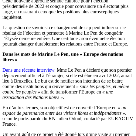
Cette nouvelle approche semble calibrée pour l’élection
présidentielle de 2022 et conçue pour convaincre un électorat plus
large, en rassurant ceux que les positions plus eurosceptiques
inquiètent.
La question de savoir si ce changement de cap peut influer sur le
résultat de l’élection et permettre à Marine Le Pen de conquérir
l’Élysée demeure entière. Une certitude : son éventuelle élection
pourrait changer durablement les relations entre France et Europe.
Dans les mots de Marine Le Pen, une « Europe des nations
libres »
Dans une récente interview
, Mme Le Pen a déclaré que son premier
déplacement officiel à l’étranger, si elle est élue en avril 2022, aurait
lieu à Bruxelles. Le but est de notifier son intention de se battre
contre des institutions qui œuvreraient
« sans les peuples, et même
contre les peuples »
afin de transformer l’Europe en
« une
association des Nations libres »
.
En d’autres termes, son objectif est de convertir l’Europe en
« un
espace de partenariat entre des visions libres et indépendantes »
,
selon le porte-parole du RN Julien Odoul, contacté par EURACTIV
France.
Un avant-goût de ce projet a été donné lors d’une visite au premier