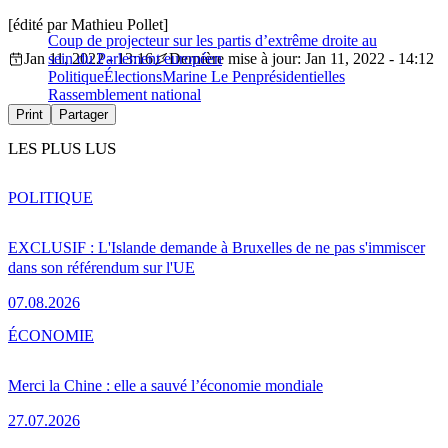
[édité par Mathieu Pollet]
Coup de projecteur sur les partis d’extrême droite au
Jan 11, 2022 - 13:16
sein du Parlement européen
Dernière mise à jour: Jan 11, 2022 - 14:12
Politique
Élections
Marine Le Pen
présidentielles
Rassemblement national
Print
Partager
LES PLUS LUS
POLITIQUE
EXCLUSIF : L'Islande demande à Bruxelles de ne pas s'immiscer
dans son référendum sur l'UE
07.08.2026
ÉCONOMIE
Merci la Chine : elle a sauvé l’économie mondiale
27.07.2026