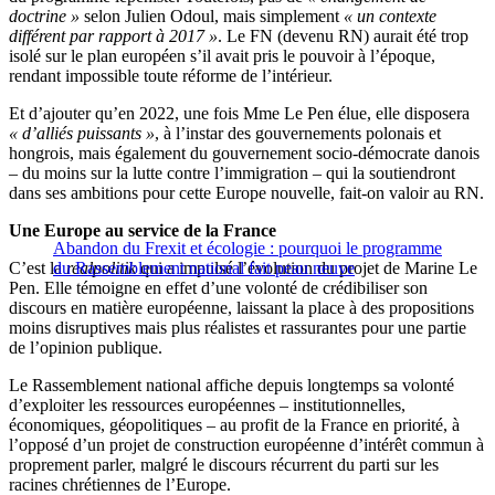
doctrine »
selon Julien Odoul, mais simplement
« un contexte
différent par rapport à 2017 »
. Le FN (devenu RN) aurait été trop
isolé sur le plan européen s’il avait pris le pouvoir à l’époque,
rendant impossible toute réforme de l’intérieur.
Et d’ajouter qu’en 2022, une fois Mme Le Pen élue, elle disposera
« d’alliés puissants »
, à l’instar des gouvernements polonais et
hongrois, mais également du gouvernement socio-démocrate danois
– du moins sur la lutte contre l’immigration – qui la soutiendront
dans ses ambitions pour cette Europe nouvelle, fait-on valoir au RN.
Une Europe au service de la France
Abandon du Frexit et écologie : pourquoi le programme
C’est la
du Rassemblement national fait peau neuve
realpolitik
qui a impulsé l’évolution du projet de Marine Le
Pen. Elle témoigne en effet d’une volonté de crédibiliser son
discours en matière européenne, laissant la place à des propositions
moins disruptives mais plus réalistes et rassurantes pour une partie
de l’opinion publique.
Le Rassemblement national affiche depuis longtemps sa volonté
d’exploiter les ressources européennes – institutionnelles,
économiques, géopolitiques – au profit de la France en priorité, à
l’opposé d’un projet de construction européenne d’intérêt commun à
proprement parler, malgré le discours récurrent du parti sur les
racines chrétiennes de l’Europe.