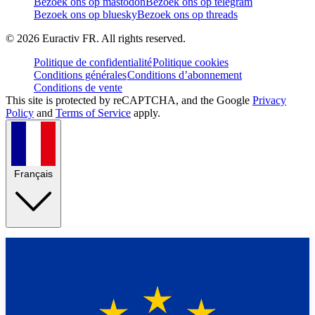
Bezoek ons op mastodon
Bezoek ons op telegram
Bezoek ons op bluesky
Bezoek ons op threads
©
2026
Euractiv FR. All rights reserved.
Politique de confidentialité
Politique cookies
Conditions générales
Conditions d’abonnement
Conditions de vente
This site is protected by reCAPTCHA, and the Google
Privacy
Policy
and
Terms of Service
apply.
Français