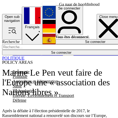
Ga naar de hoofdinhoud
Se connecter
Open sub
Close menu
English
navigation
Français
Deutsch
Vous êtes déconnecté.
Recherche
Se connecter
Español
Lumières éteintes
Se connecter
Rapporteur
Politique
Économie
Newsletters
Evénements
Em
POLITIQUE
POLICY AREAS
Marine Le Pen veut faire de
Economie
Politique
l'Europe une « association des
Agriculture et Alimentation
Santé
Nations libres »
Technologies
Energie, Environnement et Transport
Défense
Après la défaite à l’élection présidentielle de 2017, le
Rassemblement national a renouvelé son discours sur l’Europe,