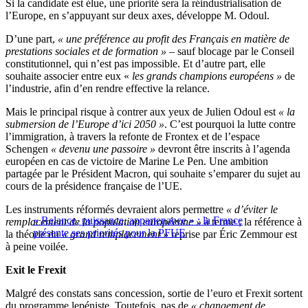
Si la candidate est élue, une priorité sera la réindustrialisation de
l’Europe, en s’appuyant sur deux axes, développe M. Odoul.
D’une part,
« une préférence au profit des Français en matière de
prestations sociales et de formation »
– sauf blocage par le Conseil
constitutionnel, qui n’est pas impossible. Et d’autre part, elle
souhaite associer entre eux «
les grands champions européens »
de
l’industrie, afin d’en rendre effective la relance.
Mais le principal risque à contrer aux yeux de Julien Odoul est
« la
submersion de l’Europe d’ici 2050 »
. C’est pourquoi la lutte contre
l’immigration, à travers la refonte de Frontex et de l’espace
Schengen
« devenu une passoire »
devront être inscrits à l’agenda
européen en cas de victoire de Marine Le Pen. Une ambition
partagée par le Président Macron, qui souhaite s’emparer du sujet au
cours de la présidence française de l’UE.
Les instruments réformés devraient alors permettre
« d’éviter le
« Relance, puissance, appartenance » : la France
remplacement de la population européenne »
à terme ; la référence à
présente ses priorités pour la PFUE
la théorie du
« grand remplacement »
reprise par Éric Zemmour est
à peine voilée.
Exit le Frexit
Malgré des constats sans concession, sortie de l’euro et Frexit sortent
du programme lepéniste. Toutefois, pas de
« changement de