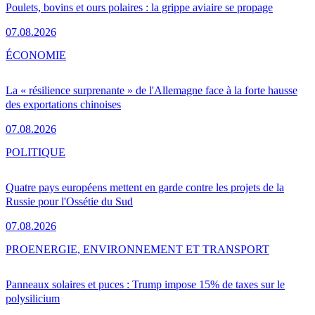
Poulets, bovins et ours polaires : la grippe aviaire se propage
07.08.2026
ÉCONOMIE
La « résilience surprenante » de l'Allemagne face à la forte hausse
des exportations chinoises
07.08.2026
POLITIQUE
Quatre pays européens mettent en garde contre les projets de la
Russie pour l'Ossétie du Sud
07.08.2026
PRO
ENERGIE, ENVIRONNEMENT ET TRANSPORT
Panneaux solaires et puces : Trump impose 15% de taxes sur le
polysilicium