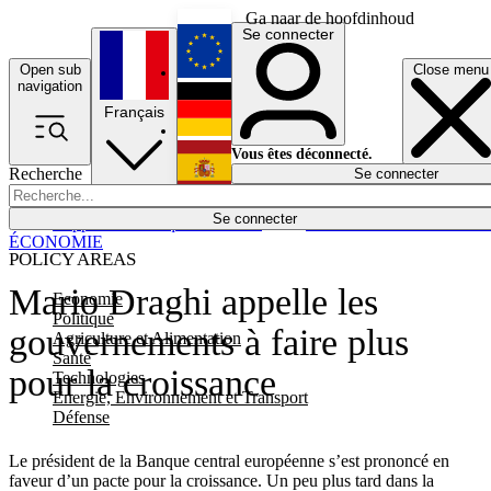
Ga naar de hoofdinhoud
Se connecter
Open sub
Close menu
English
navigation
Français
Deutsch
Vous êtes déconnecté.
Recherche
Se connecter
Español
Lumières éteintes
Se connecter
Rapporteur
Politique
Économie
Newsletters
Evénements
Em
ÉCONOMIE
POLICY AREAS
Mario Draghi appelle les
Economie
Politique
gouvernements à faire plus
Agriculture et Alimentation
Santé
pour la croissance
Technologies
Energie, Environnement et Transport
Défense
Le président de la Banque central européenne s’est prononcé en
faveur d’un pacte pour la croissance. Un peu plus tard dans la