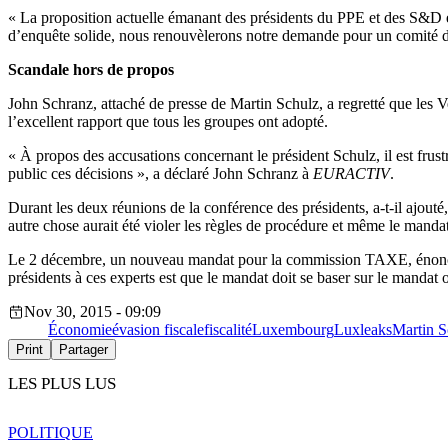
« La proposition actuelle émanant des présidents du PPE et des S&D est
d’enquête solide, nous renouvèlerons notre demande pour un comité d
Scandale hors de propos
John Schranz, attaché de presse de Martin Schulz, a regretté que les Ve
l’excellent rapport que tous les groupes ont adopté.
« À propos des accusations concernant le président Schulz, il est frust
public ces décisions », a déclaré John Schranz à
EURACTIV
.
Durant les deux réunions de la conférence des présidents, a-t-il ajouté, 
autre chose aurait été violer les règles de procédure et même le manda
Le 2 décembre, un nouveau mandat pour la commission TAXE, énoncé par
présidents à ces experts est que le mandat doit se baser sur le mandat
Nov 30, 2015 - 09:09
Économie
évasion fiscale
fiscalité
Luxembourg
Luxleaks
Martin S
Print
Partager
LES PLUS LUS
POLITIQUE