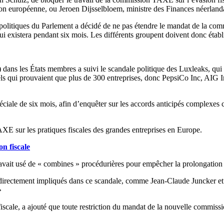
n européenne, ou Jeroen Dijsselbloem, ministre des Finances néerlanda
olitiques du Parlement a décidé de ne pas étendre le mandat de la comm
ui existera pendant six mois. Les différents groupent doivent donc étab
ans les États membres a suivi le scandale politique des Luxleaks, qui a
tiels qui prouvaient que plus de 300 entreprises, donc PepsiCo Inc, AIG
ciale de six mois, afin d’enquêter sur les accords anticipés complexes 
XE sur les pratiques fiscales des grandes entreprises en Europe.
n fiscale
 avait usé de « combines » procédurières pour empêcher la prolongation 
es directement impliqués dans ce scandale, comme Jean-Claude Juncker et
»
fiscale, a ajouté que toute restriction du mandat de la nouvelle commissi