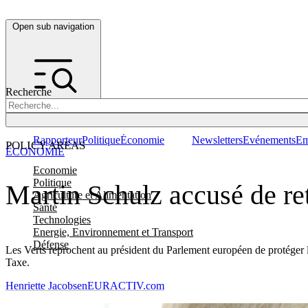
Open sub navigation
Recherche
Rapporteur
Politique
Économie
Newsletters
Evénements
Em
POLICY AREAS
ÉCONOMIE
Economie
Politique
Martin Schulz accusé de ret
Agriculture et Alimentation
Santé
Technologies
Energie, Environnement et Transport
Défense
Les Verts reprochent au président du Parlement européen de protéger 
Taxe.
Henriette Jacobsen
EURACTIV.com