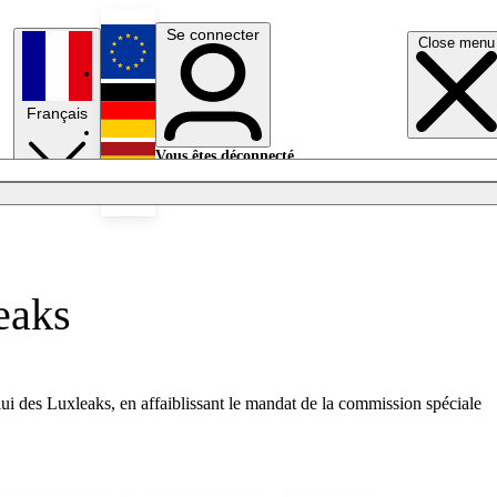
Se connecter
Close menu
English
Français
Deutsch
Vous êtes déconnecté.
Se connecter
Español
Lumières éteintes
eaks
i des Luxleaks, en affaiblissant le mandat de la commission spéciale