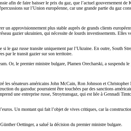
ussie afin de faire baisser le prix du gaz, que l’actuel gouvernement 
 répercussions sur l’Union européenne, car une grande partie du gaz co
rer un approvisionnement plus stable auprès de grands clients européens
éseau gazier ukrainien, qui nécessite de lourds investissements. Elles 
 si le gaz russe transite uniquement par l’Ukraine. En outre, South Str
 par le transit gazier sur son territoire.
ream. Or, le premier ministre bulgare, Plamen Orecharski, a suspendu le 
ntré les sénateurs américains John McCain, Ron Johnson et Christopher
ruction du gazoduc pourraient être touchées par des sanctions américaine
rend une entreprise russe, Stroytransgaz, qui est liée à Gennadi Timtche
’euros. Un montant qui fait l’objet de vives critiques, car la constructio
Günther Oettinger, a salué la décision du premier ministre bulgare.