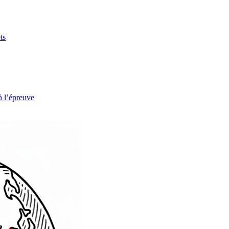
ts
à l’épreuve