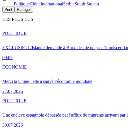
Politique
Chine
International
Serbie
South Stream
Print
Partager
LES PLUS LUS
POLITIQUE
EXCLUSIF : L'Islande demande à Bruxelles de ne pas s'immiscer dan
09:07
ÉCONOMIE
Merci la Chine : elle a sauvé l’économie mondiale
27.07.2026
POLITIQUE
Une enclave espagnole dépassée par l'afflux de migrants arrivant par 
30.07.2026