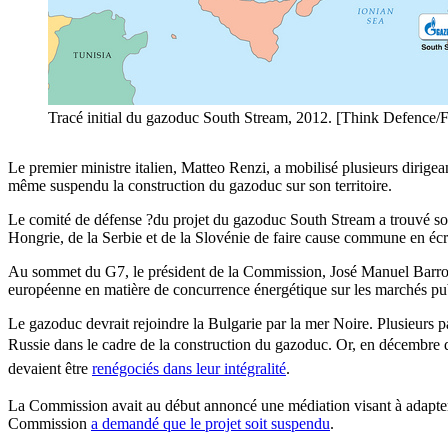
Tracé initial du gazoduc South Stream, 2012. [Think Defence/F
Le premier ministre italien, Matteo Renzi, a mobilisé plusieurs dirigea
même suspendu la construction du gazoduc sur son territoire.
Le comité de défense ?du projet du gazoduc South Stream a trouvé son l
Hongrie, de la Serbie et de la Slovénie de faire cause commune en écr
Au sommet du G7, le président de la Commission, José Manuel Barr
européenne en matière de concurrence énergétique sur les marchés pu
Le gazoduc devrait rejoindre la Bulgarie par la mer Noire. Plusieurs pa
Russie dans le cadre de la construction du gazoduc. Or,
en
décembre
devaient
être
renégociés dans leur intégralité
.
La Commission avait au début annoncé une médiation visant à adapter le
Commission
a demandé que le projet soit suspendu
.