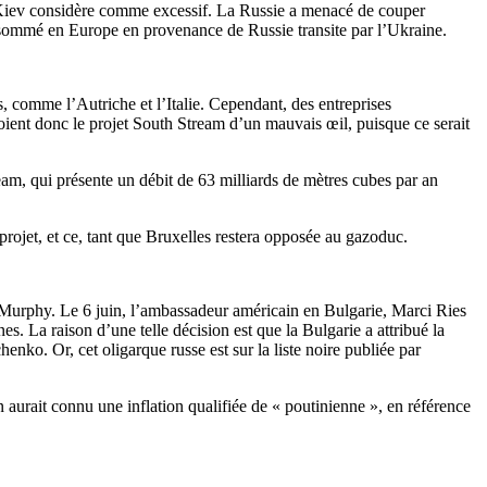
de Kiev considère comme excessif. La Russie a menacé de couper
nsommé en Europe en provenance de Russie transite par l’Ukraine.
, comme l’Autriche et l’Italie. Cependant, des entreprises
voient donc le projet South Stream d’un mauvais œil, puisque ce serait
eam, qui présente un débit de 63 milliards de mètres cubes par an
projet, et ce, tant que Bruxelles restera opposée au gazoduc.
 Murphy. Le 6 juin, l’ambassadeur américain en Bulgarie, Marci Ries
s. La raison d’une telle décision est que la Bulgarie a attribué la
nko. Or, cet oligarque russe est sur la liste noire publiée par
n aurait connu une inflation qualifiée de « poutinienne », en référence