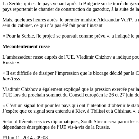
La Serbie, qui est le pays venant après la Bulgarie sur le tracé du gaz
pays reporterait le chantier de construction du gazoduc, à la suite de 
Mais, quelques heures après, le premier ministre Aleksandar Vu?i?, a n
sein du cabinet, ce qui n’a pas été fait pour l’instant.
« Pour la Serbie, [le projet] se poursuit comme prévu », a indiqué le p
Mécontentement russe
L’ambassadeur russe auprès de l’UE, Vladimir Chizhov a indiqué pour
Russie ».
« Il est difficile de dissiper l’impression que le blocage décidé par l
Itar-Tass
.
Vladimir Chizhov a également expliqué que la pression exercée par la
l’UE lors du prochain sommet du Conseil européen le 26 et 27 juin de
« C’est un signal fort pour les pays qui ont l’intention d’obtenir le s
J’espère que ce signal sera entendu à Kiev, à Tbilissi et à Chisinau », 
Selon différents services diplomatiques, South Stream sera parmi les s
dépendance énergétique de l’UE vis-à-vis de la Russie.
Jun 11, 2014 - 09:08