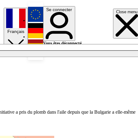
Se connecter
Close menu
English
Français
Deutsch
Vous êtes déconnecté.
Se connecter
Español
Lumières éteintes
itiative a pris du plomb dans l'aile depuis que la Bulgarie a elle-même