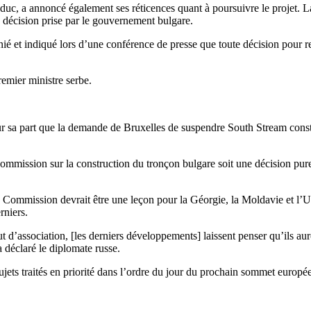
oduc, a annoncé également ses réticences quant à poursuivre le projet. L
la décision prise par le gouvernement bulgare.
ié et indiqué lors d’une conférence de presse que toute décision pour re
remier ministre serbe.
 sa part que la demande de Bruxelles de suspendre South Stream constit
a Commission sur la construction du tronçon bulgare soit une décision pur
 Commission devrait être une leçon pour la Géorgie, la Moldavie et l’Uk
rniers.
tatut d’association, [les derniers développements] laissent penser qu’il
a déclaré le diplomate russe.
ujets traités en priorité dans l’ordre du jour du prochain sommet europé