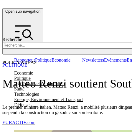
Open sub navigation
Recherche
Rapporteur
Politique
Économie
Newsletters
Evénements
Em
POLICY AREAS
POLITIQUE
Economie
Politique
Matteo Renzi soutient Sout
Agriculture et Alimentation
Santé
Technologies
Energie, Environnement et Transport
Défense
Le premier ministre italien, Matteo Renzi, a mobilisé plusieurs dirige
suspendu la construction du gazoduc sur son territoire.
EURACTIV.com