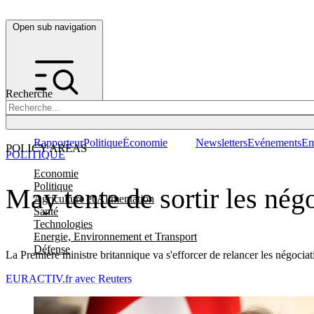
Open sub navigation
Recherche
Rapporteur
Politique
Économie
Newsletters
Evénements
Em
POLICY AREAS
POLITIQUE
Economie
Politique
May tente de sortir les nég
Agriculture et Alimentation
Santé
Technologies
Energie, Environnement et Transport
Défense
La Première ministre britannique va s'efforcer de relancer les négocia
EURACTIV.fr avec Reuters