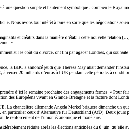
re à une question simple et hautement symbolique : combien le Royaume-U
ile. Nous avons tout intérêt à faire en sorte que les négociations soient 
inatifs et créatifs dans la manière d’établir cette nouvelle relation [
enne. »
ment sur le coût du divorce, ont fini par agacer Londres, qui souhaite 
rence, la BBC a annoncé jeudi que Theresa May allait demander l’instaur
C, à verser 20 milliards d’euros à l’UE pendant cette période, à condi
à prendre d’ici la semaine prochaine des engagements fermes. « Pour fai
ection des Européens vivant en Grande-Bretagne et la facture dont Londr
UE. La chancelière allemande Angela Merkel briguera dimanche un quatr
es, en particulier ceux d’Alternative für Deutschland (AfD). Deux jours
dont le renforcement de l’union économique et monétaire.
idérablement réduite après les élections anticipées du 8 juin, qu’elle a