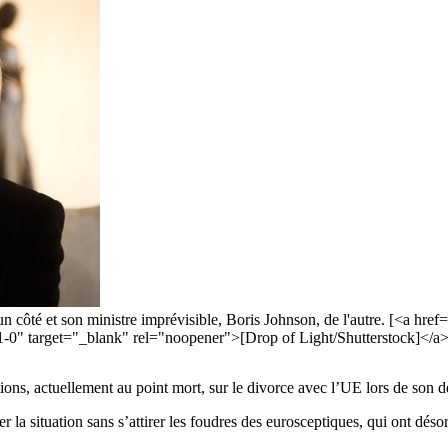
'un côté et son ministre imprévisible, Boris Johnson, de l'autre. [<a h
arget="_blank" rel="noopener">[Drop of Light/Shutterstock]</a>
tions, actuellement au point mort, sur le divorce avec l’UE lors de son 
la situation sans s’attirer les foudres des eurosceptiques, qui ont dés