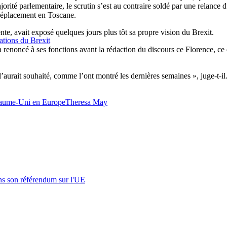
jorité parlementaire, le scrutin s’est au contraire soldé par une relance 
 déplacement en Toscane.
te, avait exposé quelques jours plus tôt sa propre vision du Brexit.
ations du Brexit
 renoncé à ses fonctions avant la rédaction du discours ce Florence, ce
l’aurait souhaité, comme l’ont montré les dernières semaines », juge-t-il
aume-Uni en Europe
Theresa May
s son référendum sur l'UE