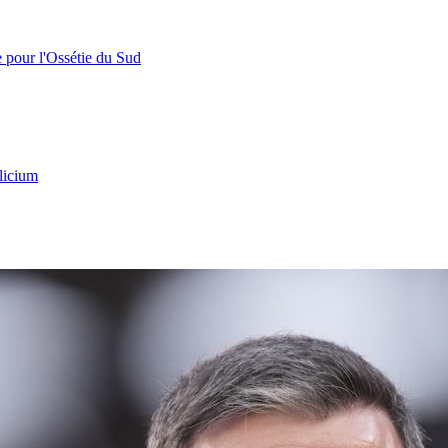
e pour l'Ossétie du Sud
licium