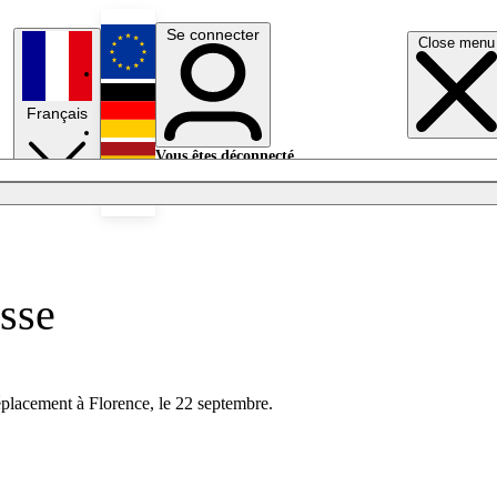
Se connecter
Close menu
English
Français
Deutsch
Vous êtes déconnecté.
Se connecter
Español
Lumières éteintes
asse
déplacement à Florence, le 22 septembre.