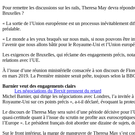
Pour remettre les discussions sur les rails, Theresa May devra répond
Bruxelles ?
« La sortie de l’Union européenne est un processus inévitablement diffic
préalable.
« Le monde a les yeux braqués sur nous mais, si nous pouvons être imag
l’avenir que nous allons bâtir pour le Royaume-Uni et l’Union europé
Les exigences de Bruxelles, qui réclame des engagements précis, notam
relations avec l’UE.
À l’issue d’une réunion ministérielle consacrée à son discours de Flo
en mars 2019. La Première ministre serait prête, toujours selon la BB
Barnier veut des engagements clairs
Les négociations du Brexit prennent du retard
Michel Barnier, qui dirige les négociations avec Londres, l’a invitée 
Royaume-Uni sur ces points précis », a-t-il déclaré, évoquant la prot
Le discours de Theresa May sera suivi d’une période décisive pour l’
quasi-certitude quant à l’issue du scrutin ne profite aux eurosceptiqu
l’Europe ». Le président français doit aborder une dizaine de sujets, 
Sur le front intérieur, la marge de manœuvre de Theresa May s’est cons