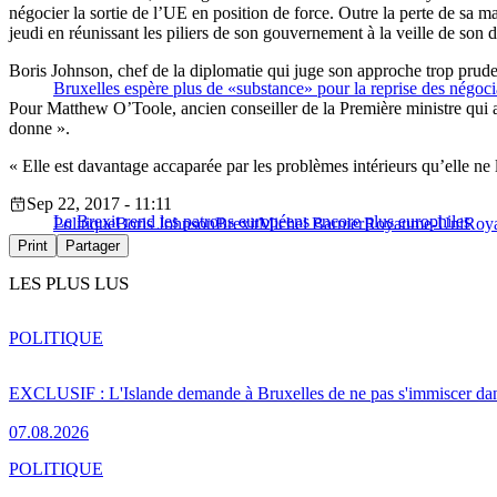
négocier la sortie de l’UE en position de force. Outre la perte de sa ma
jeudi en réunissant les piliers de son gouvernement à la veille de son
Boris Johnson, chef de la diplomatie qui juge son approche trop pruden
Bruxelles espère plus de «substance» pour la reprise des négoci
Pour Matthew O’Toole, ancien conseiller de la Première ministre qui a
donne ».
« Elle est davantage accaparée par les problèmes intérieurs qu’elle ne 
Sep 22, 2017 - 11:11
Le Brexit rend les patrons européens encore plus europhiles
Politique
Boris Johnson
Brexit
Michel Barnier
Royaume-Uni
Roy
Print
Partager
LES PLUS LUS
POLITIQUE
EXCLUSIF : L'Islande demande à Bruxelles de ne pas s'immiscer dan
07.08.2026
POLITIQUE