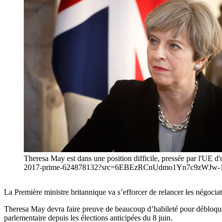
Theresa May est dans une position difficile, pressée par l'UE d
2017-prime-624878132?src=6EBEzRCnUdmo1Yn7c9zWJw-1-0" t
La Première ministre britannique va s’efforcer de relancer les négocia
Theresa May devra faire preuve de beaucoup d’habileté pour débloquer 
parlementaire depuis les élections anticipées du 8 juin.