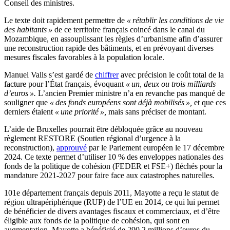
Conseil des ministres.
Le texte doit rapidement permettre de
« rétablir les conditions de vie
des habitants »
de ce territoire français coincé dans le canal du
Mozambique, en assouplissant les règles d’urbanisme afin d’assurer
une reconstruction rapide des bâtiments, et en prévoyant diverses
mesures fiscales favorables à la population locale.
Manuel Valls s’est gardé de
chiffrer
avec précision le coût total de la
facture pour l’État français, évoquant
« un, deux ou trois milliards
d’euros ».
L’ancien Premier ministre n’a en revanche pas manqué de
souligner que
« des fonds européens sont déjà mobilisés »,
et que ces
derniers étaient
« une priorité »,
mais sans préciser de montant.
L’aide de Bruxelles pourrait être débloquée grâce au nouveau
règlement RESTORE (Soutien régional d’urgence à la
reconstruction),
approuvé
par le Parlement européen le 17 décembre
2024. Ce texte permet d’utiliser 10 % des enveloppes nationales des
fonds de la politique de cohésion (FEDER et FSE+) fléchés pour la
mandature 2021-2027 pour faire face aux catastrophes naturelles.
101e département français depuis 2011, Mayotte a reçu le statut de
région ultrapériphérique (RUP) de l’UE en 2014, ce qui lui permet
de bénéficier de divers avantages fiscaux et commerciaux, et d’être
éligible aux fonds de la politique de cohésion, qui sont en
augmentation. Mayotte a bénéficié de 290,2 millions d’euros du