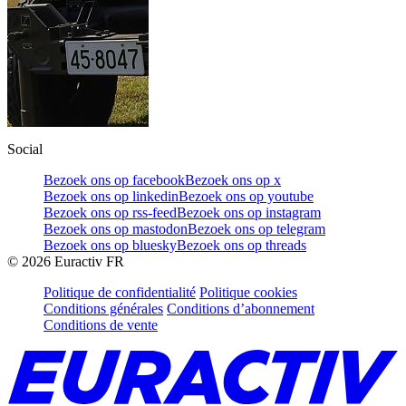
Social
Bezoek ons op facebook
Bezoek ons op x
Bezoek ons op linkedin
Bezoek ons op youtube
Bezoek ons op rss-feed
Bezoek ons op instagram
Bezoek ons op mastodon
Bezoek ons op telegram
Bezoek ons op bluesky
Bezoek ons op threads
©
2026
Euractiv FR
Politique de confidentialité
Politique cookies
Conditions générales
Conditions d’abonnement
Conditions de vente