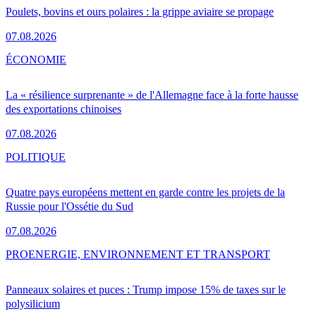
Poulets, bovins et ours polaires : la grippe aviaire se propage
07.08.2026
ÉCONOMIE
La « résilience surprenante » de l'Allemagne face à la forte hausse
des exportations chinoises
07.08.2026
POLITIQUE
Quatre pays européens mettent en garde contre les projets de la
Russie pour l'Ossétie du Sud
07.08.2026
PRO
ENERGIE, ENVIRONNEMENT ET TRANSPORT
Panneaux solaires et puces : Trump impose 15% de taxes sur le
polysilicium