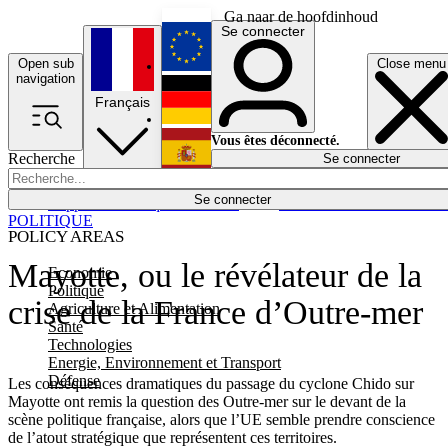
Ga naar de hoofdinhoud
Se connecter
Open sub
Close menu
English
navigation
Français
Deutsch
Vous êtes déconnecté.
Recherche
Se connecter
Español
Lumières éteintes
Se connecter
Rapporteur
Politique
Économie
Newsletters
Evénements
Em
POLITIQUE
POLICY AREAS
Mayotte, ou le révélateur de la
Economie
Politique
crise de la France d’Outre-mer
Agriculture et Alimentation
Santé
Technologies
Energie, Environnement et Transport
Défense
Les conséquences dramatiques du passage du cyclone Chido sur
Mayotte ont remis la question des Outre-mer sur le devant de la
scène politique française, alors que l’UE semble prendre conscience
de l’atout stratégique que représentent ces territoires.