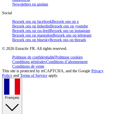
Newsletters en anglais
Social
Bezoek ons op facebook
Bezoek ons op x
Bezoek ons op linkedin
Bezoek ons op youtube
Bezoek ons op rss-feed
Bezoek ons op instagram
Bezoek ons op mastodon
Bezoek ons op telegram
Bezoek ons op bluesky
Bezoek ons op threads
©
2026
Euractiv FR. All rights reserved.
Politique de confidentialité
Politique cookies
Conditions générales
Conditions d’abonnement
Conditions de vente
This site is protected by reCAPTCHA, and the Google
Privacy
Policy
and
Terms of Service
apply.
Français