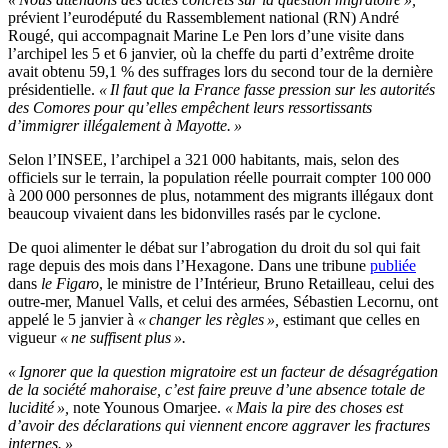
prévient l’eurodéputé du Rassemblement national (RN) André
Rougé, qui accompagnait Marine Le Pen lors d’une visite dans
l’archipel les 5 et 6 janvier, où la cheffe du parti d’extrême droite
avait obtenu 59,1 % des suffrages lors du second tour de la dernière
présidentielle.
« Il faut que la France fasse pression sur les autorités
des Comores pour qu’elles empêchent leurs ressortissants
d’immigrer illégalement à Mayotte. »
Selon l’INSEE, l’archipel a 321 000 habitants, mais, selon des
officiels sur le terrain, la population réelle pourrait compter 100 000
à 200 000 personnes de plus, notamment des migrants illégaux dont
beaucoup vivaient dans les bidonvilles rasés par le cyclone.
De quoi alimenter le débat sur l’abrogation du droit du sol qui fait
rage depuis des mois dans l’Hexagone. Dans une tribune
publiée
dans
le Figaro
, le ministre de l’Intérieur, Bruno Retailleau, celui des
outre-mer, Manuel Valls, et celui des armées, Sébastien Lecornu, ont
appelé le 5 janvier à
« changer les règles »,
estimant que celles en
vigueur
« ne suffisent plus ».
« Ignorer que la question migratoire est un facteur de désagrégation
de la société mahoraise, c’est faire preuve d’une absence totale de
lucidité »,
note Younous Omarjee.
« Mais la pire des choses est
d’avoir des déclarations qui viennent encore aggraver les fractures
internes. »