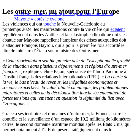
Les outre-mer, un atout pour l’Europe
Le Premier ministre François Bayrou lance un « plan
Mayotte » après le cyclone
Les violences qui ont
touché
la Nouvelle-Calédonie au
printemps 2024, les manifestations contre la vie chère qui
éclatent
régulièrement dans les Antilles et la catastrophe climatique qui s’est
abattue sur Mayotte rappellent l’ampleur des crises auxquelles doit
s’attaquer François Bayrou, qui a pour la première fois accordé le
titre de ministre d’État à son ministre des Outre-mer.
« Cette réorientation semble prendre acte de l’exceptionnelle gravité
de la situation dans plusieurs départements et régions d’outre-mer
français »,
explique Céline Pajon, spécialiste de l’Indo-Pacifique à
l’Institut français des relations internationales (IFRI).
« La cherté de
la vie, le bas niveau de revenus, les inégalités économiques et
sociales exacerbées, la vulnérabilité climatique, les problématiques
migratoires et celles de la décolonisation inachevée engendrent de
fortes tensions qui remettent en question la légitimité du lien avec
l’Hexagone. »
Grâce à ses territoires et domaines d’outre-mer, la France assure le
contrôle et la surveillance d’un espace de 10,2 millions de kilomètres
carrés, le second domaine maritime mondial après les États-Unis, qui
permet notamment à l’UE de peser stratégiquement dans le