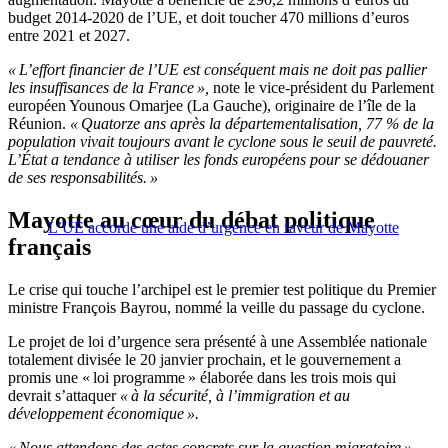
budget 2014-2020 de l’UE, et doit toucher 470 millions d’euros
entre 2021 et 2027.
« L’effort financier de l’UE est conséquent mais ne doit pas pallier
les insuffisances de la France »,
note le vice-président du Parlement
européen Younous Omarjee (La Gauche), originaire de l’île de la
Réunion.
« Quatorze ans après la départementalisation, 77 % de la
population vivait toujours avant le cyclone sous le seuil de pauvreté.
L’État a tendance à utiliser les fonds européens pour se dédouaner
de ses responsabilités. »
Mayotte au cœur du débat politique
L’UE accorde une aide d’urgence en faveur de Mayotte
français
Le crise qui touche l’archipel est le premier test politique du Premier
ministre François Bayrou, nommé la veille du passage du cyclone.
Le projet de loi d’urgence sera présenté à une Assemblée nationale
totalement divisée le 20 janvier prochain, et le gouvernement a
promis une « loi programme » élaborée dans les trois mois qui
devrait s’attaquer
« à la sécurité, à l’immigration et au
développement économique ».
« Nous attendons des actes concrets sur la question migratoire »,