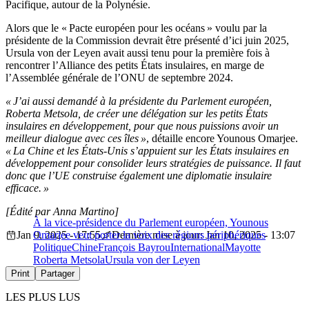
Pacifique, autour de la Polynésie.
Alors que le « Pacte européen pour les océans » voulu par la
présidente de la Commission devrait être présenté d’ici juin 2025,
Ursula von der Leyen avait aussi tenu pour la première fois à
rencontrer l’Alliance des petits États insulaires, en marge de
l’Assemblée générale de l’ONU de septembre 2024.
« J’ai aussi demandé à la présidente du Parlement européen,
Roberta Metsola, de créer une délégation sur les petits États
insulaires en développement, pour que nous puissions avoir un
meilleur dialogue avec ces îles »
, détaille encore Younous Omarjee.
« La Chine et les États-Unis s’appuient sur les États insulaires en
développement pour consolider leurs stratégies de puissance. Il faut
donc que l’UE construise également une diplomatie insulaire
efficace. »
[Édité par Anna Martino]
À la vice-présidence du Parlement européen, Younous
Jan 9, 2025 - 17:55
Omarjee veut porter la voix des régions périphériques
Dernière mise à jour: Jan 10, 2025 - 13:07
Politique
Chine
François Bayrou
International
Mayotte
Roberta Metsola
Ursula von der Leyen
Print
Partager
LES PLUS LUS