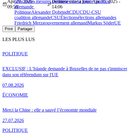
Apr 29, 2025 -
principales mesures politiques de la future coalition
Dernière mise à jour: Apr 30, 2025 -
09:58
allemande
14:06
Politique
Alexander Dobrindt
CDU
CDU-CSU
coalition allemande
CSU
Élections
élections allemandes
Friedrich Merz
gouvernement allemand
Markus Söder
UE
Print
Partager
LES PLUS LUS
POLITIQUE
EXCLUSIF : L'Islande demande à Bruxelles de ne pas s'immiscer
dans son référendum sur l'UE
07.08.2026
ÉCONOMIE
Merci la Chine : elle a sauvé l’économie mondiale
27.07.2026
POLITIQUE