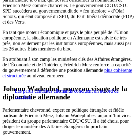
Friedrich Merz comme chancelier. Le gouvernement CDU/CSU-
SPD succèdera au gouvernement dit de « feu tricolore » d’Olaf
Scholz, qui était composé du SPD, du Parti libéral-démocrate (FDP)
et des Verts.
En tant que moteur économique et pays le plus peuplé de l’Union
européenne, la situation politique en Allemagne est suivie de très
près, non seulement par les institutions européennes, mais aussi par
les 26 autres États membres du bloc.
En attribuant à son camp les ministères clés des Affaires étrangères,
de l’Économie et de l’Intérieur, Friedrich Merz renforce la capacité
du gouvernement à défendre une position allemande
plus cohérente
et structurée
au niveau européen.
Johann Wadephul, nouveau visage de la
Les partis centristes allemands concluent un accord de
diplomatie allemande
coalition
Parlementaire chevronné, expert en politique étrangère et fidèle
partisan de Friedrich Merz, Johann Wadephul est aujourd’hui vice-
président du groupe parlementaire CDU/CSU. Il a été choisi pour
diriger le ministère des Affaires étrangères du prochain
gouvernement.