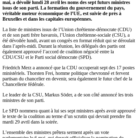
mai, a dévoilé lundi 28 avril les noms des sept futurs ministres
issus de son parti. La formation du gouvernement du pays,
véritable moteur économique de l’UE, est suivie de près à
Bruxelles et dans les capitales européennes.
La liste de ministres issus de l’Union chrétienne-démocrate (CDU)
et de son parti frère bavarois, l’Union chrétienne-sociale (CSU), a
été dévoilée lundi, avant un congrès en format réduit qui se déroulait
dans l’après-midi. Durant la réunion, les délégués des partis ont
également approuvé l’accord de coalition négocié entre la
CDU/CSU et le Parti social démocrate (SPD).
Friedrich Merz a annoncé que la CDU occuperait sept des 17 postes
ministériels. Thorsten Frei, homme politique chevronné et fervent
partisan du chancelier en devenir, sera également le futur chef de la
Chancellerie fédérale.
Le leader de la CSU, Markus Söder, a de son côté annoncé les trois
ministres de son parti.
Le SPD nommera quant à lui ses sept ministres après avoir approuvé
le texte de la coalition au terme d’un scrutin qui devrait prendre fin
mardi 29 avril dans la soirée.
L’ensemble des ministres prêtera serment après un vote
parlementaire le 6 mai, qui devrait officialiser la nomination de