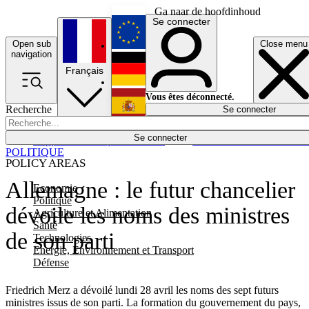
Ga naar de hoofdinhoud
Se connecter
Open sub
Close menu
English
navigation
Français
Deutsch
Vous êtes déconnecté.
Recherche
Se connecter
Español
Lumières éteintes
Se connecter
Rapporteur
Politique
Économie
Newsletters
Evénements
Em
POLITIQUE
POLICY AREAS
Allemagne : le futur chancelier
Economie
Politique
dévoile les noms des ministres
Agriculture et Alimentation
Santé
de son parti
Technologies
Energie, Environnement et Transport
Défense
Friedrich Merz a dévoilé lundi 28 avril les noms des sept futurs
ministres issus de son parti. La formation du gouvernement du pays,