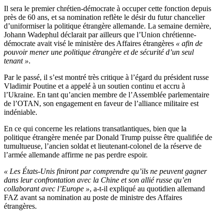
Il sera le premier chrétien-démocrate à occuper cette fonction depuis
près de 60 ans, et sa nomination reflète le désir du futur chancelier
d’uniformiser la politique étrangère allemande. La semaine dernière,
Johann Wadephul déclarait par ailleurs que l’Union chrétienne-
démocrate avait visé le ministère des Affaires étrangères
« afin de
pouvoir mener une politique étrangère et de sécurité d’un seul
tenant »
.
Par le passé, il s’est montré très critique à l’égard du président russe
Vladimir Poutine et a appelé à un soutien continu et accru à
l’Ukraine. En tant qu’ancien membre de l’Assemblée parlementaire
de l’OTAN, son engagement en faveur de l’alliance militaire est
indéniable.
En ce qui concerne les relations transatlantiques, bien que la
politique étrangère menée par Donald Trump puisse être qualifiée de
tumultueuse, l’ancien soldat et lieutenant-colonel de la réserve de
l’armée allemande affirme ne pas perdre espoir.
« Les États-Unis finiront par comprendre qu’ils ne peuvent gagner
dans leur confrontation avec la Chine et son allié russe qu’en
collaborant avec l’Europe »
, a-t-il expliqué au quotidien allemand
FAZ avant sa nomination au poste de ministre des Affaires
étrangères.