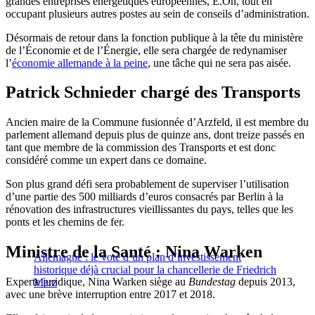
grandes entreprises énergétiques européennes, E.On, tout en
occupant plusieurs autres postes au sein de conseils d’administration.
Désormais de retour dans la fonction publique à la tête du ministère
de l’Économie et de l’Énergie, elle sera chargée de redynamiser
l’
économie allemande à la peine
, une tâche qui ne sera pas aisée.
Patrick Schnieder chargé des Transports
Ancien maire de la Commune fusionnée d’Arzfeld, il est membre du
parlement allemand depuis plus de quinze ans, dont treize passés en
tant que membre de la commission des Transports et est donc
considéré comme un expert dans ce domaine.
Son plus grand défi sera probablement de superviser l’utilisation
d’une partie des 500 milliards d’euros consacrés par Berlin à la
rénovation des infrastructures vieillissantes du pays, telles que les
ponts et les chemins de fer.
Ministre de la Santé : Nina Warken
Allemagne : le vote d’un plan d’investissement
historique déjà crucial pour la chancellerie de Friedrich
Experte juridique, Nina Warken siège au
Bundestag
depuis 2013,
Merz
avec une brève interruption entre 2017 et 2018.