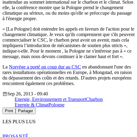
inattendue au sommet international sur le charbon et le climat. Selon
elle, la conférence montre que la
Pologne
prend le changement
climatique au sérieux, ou du moins qu'elle se préoccupe du passage
à l'énergie propre.
« [La Pologne] doit entendre les appels en faveurs de l'action pour le
changement climatique. Je veux qu'ils comprennent que s'ils peuvent
commercialiser le CSC, le charbon peut avoir un avenir, mais cela
impliquera l’introduction de mécanismes de soutien plus stricts »,
indique-t-elle.
Pour le moment , la
Pologne
ne s'intéresse pas à « ce
message, mais nous devons continuer à le clamer haut et fort ».
La
Norvège a porté un coup dur au CSC
en abandonnant l'une des
rares installations opérationnelles en Europe, à Mongstad, en raison
du dépassement des coûts et des retards. D'autres projets européens
rencontrent également ces problèmes.
Sep 26, 2013 - 09:40
Energie, Environnement et Transport
Charbon
Energie & Climat
Pologne
Print
Partager
LES PLUS LUS
PRO
SANTÉ