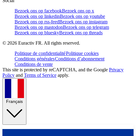
Social
Bezoek ons op facebook
Bezoek ons op x
Bezoek ons op linkedin
Bezoek ons op youtube
Bezoek ons op rss-feed
Bezoek ons op instagram
Bezoek ons op mastodon
Bezoek ons op telegram
Bezoek ons op bluesky
Bezoek ons op threads
©
2026
Euractiv FR. All rights reserved.
Politique de confidentialité
Politique cookies
Conditions générales
Conditions d’abonnement
Conditions de vente
This site is protected by reCAPTCHA, and the Google
Privacy
Policy
and
Terms of Service
apply.
Français