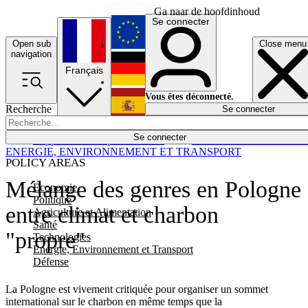
Ga naar de hoofdinhoud
Se connecter
Open sub
Close menu
English
navigation
Français
Deutsch
Vous êtes déconnecté.
Recherche
Se connecter
Español
Lumières éteintes
Se connecter
Rapporteur
Politique
Économie
Newsletters
Evénements
Em
ENERGIE, ENVIRONNEMENT ET TRANSPORT
POLICY AREAS
Mélange des genres en Pologne
Economie
Politique
entre climat et charbon
Agriculture et Alimentation
Santé
"propre"
Technologies
Energie, Environnement et Transport
Défense
La Pologne est vivement critiquée pour organiser un sommet
international sur le charbon en même temps que la