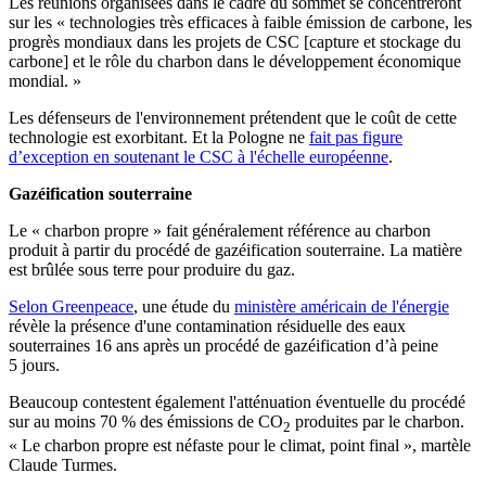
Les réunions organisées dans le cadre du sommet se concentreront
sur les « technologies très efficaces à faible émission de carbone, les
progrès mondiaux dans les projets de CSC [capture et stockage du
carbone] et le rôle du charbon dans le développement économique
mondial. »
Les défenseurs de l'environnement prétendent que le coût de cette
technologie est exorbitant. Et la Pologne ne
fait pas figure
d’exception en soutenant le CSC à l'échelle européenne
.
Gazéification souterraine
Le « charbon propre » fait généralement référence au charbon
produit à partir du procédé de gazéification souterraine. La matière
est brûlée sous terre pour produire du gaz.
Selon Greenpeace
, une étude du
ministère américain de l'énergie
révèle la présence d'une contamination résiduelle des eaux
souterraines 16 ans après un procédé de gazéification d’à peine
5 jours.
Beaucoup contestent également l'atténuation éventuelle du procédé
sur au moins 70 % des émissions de CO
produites par le charbon.
2
« Le charbon propre est néfaste pour le climat, point final », martèle
Claude Turmes.