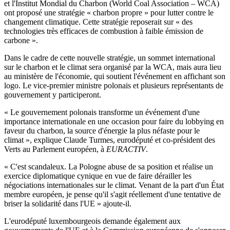
et l'Institut Mondial du Charbon (World Coal Association – WCA)
ont proposé une stratégie « charbon propre » pour lutter contre le
changement climatique. Cette stratégie reposerait sur « des
technologies très efficaces de combustion à faible émission de
carbone ».
Dans le cadre de cette nouvelle stratégie, un sommet international
sur le charbon et le climat sera organisé par la WCA, mais aura lieu
au ministère de l'économie, qui soutient l'événement en affichant son
logo. Le vice-premier ministre polonais et plusieurs représentants de
gouvernement y participeront.
« Le gouvernement polonais transforme un événement d'une
importance internationale en une occasion pour faire du lobbying en
faveur du charbon, la source d'énergie la plus néfaste pour le
climat », explique Claude Turmes, eurodéputé et co-président des
Verts au Parlement européen, à
EURACTIV
.
« C'est scandaleux. La Pologne abuse de sa position et réalise un
exercice diplomatique cynique en vue de faire dérailler les
négociations internationales sur le climat. Venant de la part d'un État
membre européen, je pense qu'il s'agit réellement d'une tentative de
briser la solidarité dans l'UE » ajoute-il.
L'eurodéputé luxembourgeois demande également aux