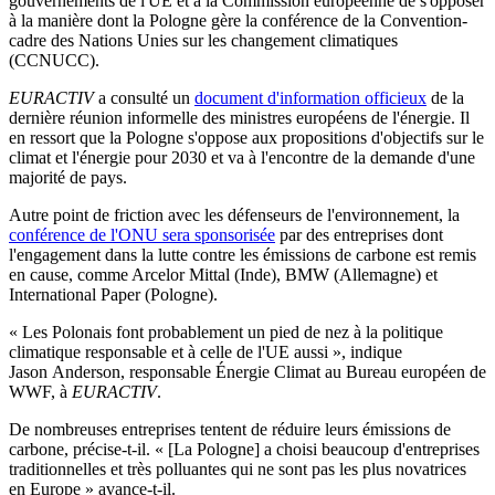
gouvernements de l'UE et à la Commission européenne de s'opposer
à la manière dont la Pologne gère la conférence de la Convention-
cadre des Nations Unies sur les changement climatiques
(CCNUCC).
EURACTIV
a consulté un
document d'information officieux
de la
dernière réunion informelle des ministres européens de l'énergie. Il
en ressort que la Pologne s'oppose aux propositions d'objectifs sur le
climat et l'énergie pour 2030 et va à l'encontre de la demande d'une
majorité de pays.
Autre point de friction avec les défenseurs de l'environnement, la
conférence de l'ONU sera sponsorisée
par des entreprises dont
l'engagement dans la lutte contre les émissions de carbone est remis
en cause, comme Arcelor Mittal (Inde), BMW (Allemagne) et
International Paper (Pologne).
« Les Polonais font probablement un pied de nez à la politique
climatique responsable et à celle de l'UE aussi », indique
Jason Anderson, responsable Énergie Climat au Bureau européen de
WWF, à
EURACTIV
.
De nombreuses entreprises tentent de réduire leurs émissions de
carbone, précise-t-il. « [La Pologne] a choisi beaucoup d'entreprises
traditionnelles et très polluantes qui ne sont pas les plus novatrices
en Europe » avance-t-il.