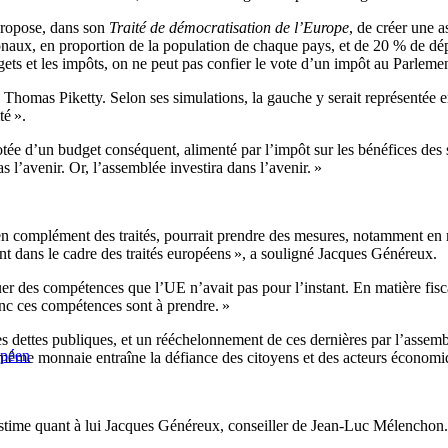
 propose, dans son
Traité de démocratisation de l’Europe
, de créer une a
naux, en proportion de la population de chaque pays, et de 20 % de déput
gets et les impôts, on ne peut pas confier le vote d’un impôt au Parleme
se Thomas Piketty. Selon ses simulations, la gauche y serait représentée e
té ».
dotée d’un budget conséquent, alimenté par l’impôt sur les bénéfices de
l’avenir. Or, l’assemblée investira dans l’avenir. »
n complément des traités, pourrait prendre des mesures, notamment en ma
ont dans le cadre des traités européens », a souligné Jacques Généreux.
r des compétences que l’UE n’avait pas pour l’instant. En matière fisc
onc ces compétences sont à prendre. »
dettes publiques, et un rééchelonnement de ces dernières par l’assemblée
opéen
 même monnaie entraîne la défiance des citoyens et des acteurs économi
, estime quant à lui Jacques Généreux, conseiller de Jean-Luc Mélenchon.