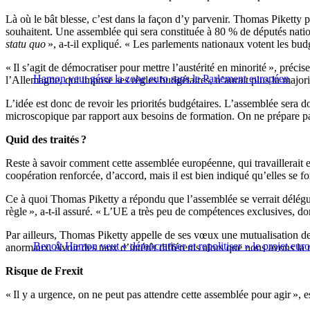
Là où le bât blesse, c’est dans la façon d’y parvenir. Thomas Piketty
souhaitent. Une assemblée qui sera constituée à 80 % de députés natio
statu quo
», a-t-il expliqué. « Les parlements nationaux votent les bud
« Il s’agit de démocratiser pour mettre l’austérité en minorité », préci
Hamon veut gérer la zone euro sans le Parlement européen
l’Allemagne, qui impose ses règles budgétaires, n’aurait plus la majori
L’idée est donc de revoir les priorités budgétaires. L’assemblée sera 
microscopique par rapport aux besoins de formation. On ne prépare pas 
Quid des traités ?
Reste à savoir comment cette assemblée européenne, qui travaillerait e
coopération renforcée, d’accord, mais il est bien indiqué qu’elles se f
Ce à quoi Thomas Piketty a répondu que l’assemblée se verrait délégue
règle », a-t-il assuré. « L’UE a très peu de compétences exclusives, d
Par ailleurs, Thomas Piketty appelle de ses vœux une mutualisation des 
Benoît Hamon veut « démocratiser et repolitiser » le projet eur
anormaux. Avoir des taux d’intérêt différents alors que nous avons la
Risque de Frexit
« Il y a urgence, on ne peut pas attendre cette assemblée pour agir »