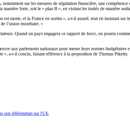
ités, notamment sur les mesures de régulation financière, une compétenc
a manière forte, soit le « plan B », en violant les traités de manière un
 est morte, et la France en sortira », a-t-il assuré, tout en insistant sur l
 de l’union monétaire. »
ctateurs. Quand un pays engagera ce rapport de force, on pourra comme
vre aux parlements nationaux pour mener leurs normes budgétaires et ai
 », a-t-il conclu, faisant référence à la proposition de Thomas Piketty.
s son référendum sur l'UE