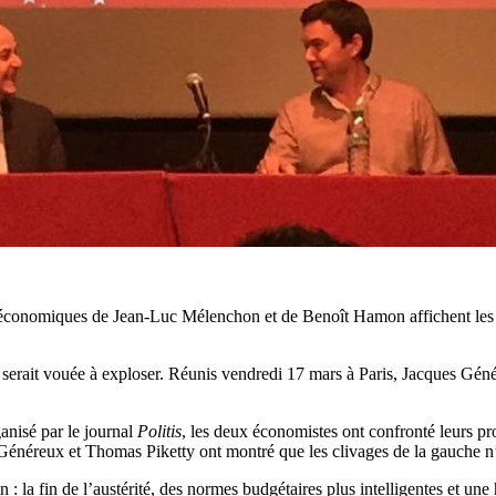
économiques de Jean-Luc Mélenchon et de Benoît Hamon affichent les mê
, serait vouée à exploser. Réunis vendredi 17 mars à Paris, Jacques Gé
anisé par le journal
Politis
, les deux économistes ont confronté leurs proj
 Généreux et Thomas Piketty ont montré que les clivages de la gauche n
la fin de l’austérité, des normes budgétaires plus intelligentes et une 