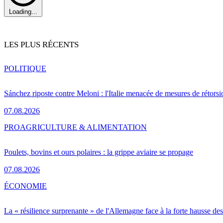
Loading...
LES PLUS RÉCENTS
POLITIQUE
Sánchez riposte contre Meloni : l'Italie menacée de mesures de rétorsi
07.08.2026
PRO
AGRICULTURE & ALIMENTATION
Poulets, bovins et ours polaires : la grippe aviaire se propage
07.08.2026
ÉCONOMIE
La « résilience surprenante » de l'Allemagne face à la forte hausse de