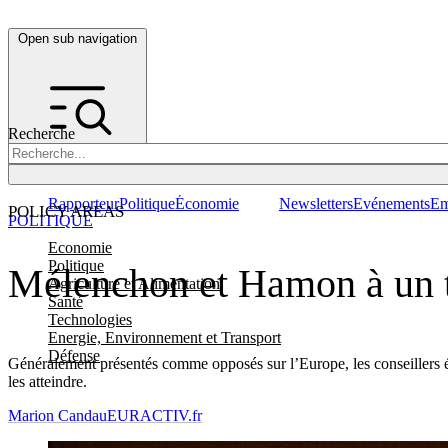
Open sub navigation
Recherche
Rapporteur
Politique
Économie
Newsletters
Evénements
Em
POLICY AREAS
POLITIQUE
Economie
Politique
Mélenchon et Hamon à un tr
Agriculture et Alimentation
Santé
Technologies
Energie, Environnement et Transport
Défense
Généralement présentés comme opposés sur l’Europe, les conseillers 
les atteindre.
Marion Candau
EURACTIV.fr