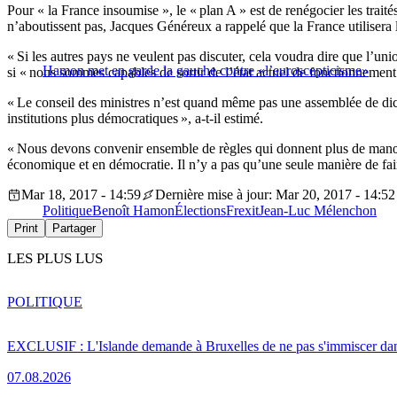
Pour « la France insoumise », le « plan A » est de renégocier les tra
n’aboutissent pas, Jacques Généreux a rappelé que la France utilisera l
« Si les autres pays ne veulent pas discuter, cela voudra dire que l’union
Hamon met en garde la gauche contre «l’euroscepticisme»
si « nous sommes capables de sortir de l’état actuel de fonctionnement
« Le conseil des ministres n’est quand même pas une assemblée de di
institutions plus démocratiques », a-t-il estimé.
« Nous devons convenir ensemble de règles qui donnent plus de manœu
économique et en démocratie. Il n’y a pas qu’une seule manière de faire
Mar 18, 2017 - 14:59
Dernière mise à jour: Mar 20, 2017 - 14:52
Politique
Benoît Hamon
Élections
Frexit
Jean-Luc Mélenchon
Print
Partager
LES PLUS LUS
POLITIQUE
EXCLUSIF : L'Islande demande à Bruxelles de ne pas s'immiscer dan
07.08.2026