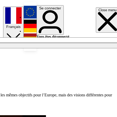
Se connecter
Close menu
English
Français
Deutsch
Vous êtes déconnecté.
Se connecter
Español
Lumières éteintes
s mêmes objectifs pour l’Europe, mais des visions différentes pour