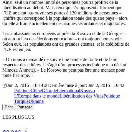
Ainsi, seul un nombre limité de personnes pourra profiter de la
libéralisation au début. Mais ceux qui s’y opposent affirment que
l’UE ne peut pas ouvrir ses portes à 130 millions de personnes –
chiffre qui correspond à la population totale des quatre pays – alors
qu’elle affronte actuellement des risques sécuritaires et migratoires.
Les ambassadeurs européens auprès du Kosovo et de la Géorgie –
où auront lieu des élections en octobre – ont toujours bon espoir.
Selon eux, les populations ont de grandes attentes, et la crédibilité de
l’UE est en jeu.
« On nous a demandé de suivre une feuille de route et de faire
respecter des critères. Il s’agit d’un processus technique », a déclaré
Mimoza Ahmetaj. « Le Kosovo ne peut pas être une menace pour
toute l’Europe. »
Jun 2, 2016 - 10:14
Dernière mise à jour: Jun 2, 2016 - 10:42
Politique
Chine
Géorgie
International
Kosovo
L'Europe dans le monde
Libéralisation des Visas
Politique
Turquie
Ukraine
Print
Partager
LES PLUS LUS
PRO
SANTÉ