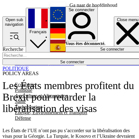
Ga naar de hoofdinhoud
Se connecter
Open sub
Close menu
English
navigation
Français
Deutsch
Vous êtes déconnecté.
Recherche
Se connecter
Español
Lumières éteintes
Se connecter
Rapporteur
Politique
Économie
Newsletters
Evénements
Em
POLITIQUE
POLICY AREAS
Les États membres profitent du
Economie
Politique
Brexit pour retarder la
Agriculture et Alimentation
Santé
libéralisation des visas
Technologies
Energie, Environnement et Transport
Défense
Les États de l’UE n’ont pas pu s’accorder sur la libéralisation des
visas pour la Géorgie. La Turquie, le Kosovo et l’Ukraine devraient