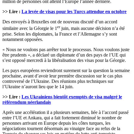
million de personnes ont atteint l’Europe l’année dernière.
>> Lire :
La levée de visas pour les Turcs attendue en octobre
Des envoyés à Bruxelles ont de nouveau discuté d’un accord
er
similaire avec la Géorgie le 1
juin, mais aucune décision n’a été
prise. Selon les diplomates, la France et l’Allemagne s’y sont
notamment opposées.
« Nous ne voulons pas arrêter tout le processus. Nous voulons juste
être prudents », a déclaré un diplomate d’un des pays de l’UE qui
s’est opposé mercredi à la libéralisation des visas pour la Géorgie.
Les pays européens reviendront surement sur la question la semaine
prochaine, avant d’avoir leur première discussion sur le cas plus
controversé de l’Ukraine. Des réunions plus techniques sur
l’Ukraine n’auront lieu que le 14 juin.
>> Lire :
Les Ukrainiens bientôt exemptés de visa malgré le
référendum néerlandais
Après une accélération il a plusieurs semaines, liée à l’accord passé
entre l’UE et Ankara, qui a fait fortement diminué le nombre de
personnes arrivant en Europe depuis les côtes turques, les
négociations tournent désormais au vinaigre face au refus de la
Turquie de changer ses lois en matière de lutte anti-terroriste.