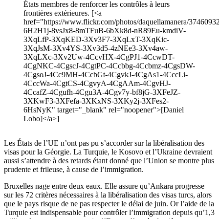
États membres de renforcer les contrôles à leurs
frontières extérieures. [<a
href="https://www.flickr.com/photos/daquellamanera/374609323
6H2H1j-8vsJx8-8mTFuB-6bXk8d-nR89Eu-kmdiV-
3XqLfP-3XqKED-3Xv3F7-3XqLxT-3XqKic-
3XqJsM-3Xv4YS-3Xv3d5-4zNEe3-3Xv4aw-
3XqLXc-3Xv2Uw-4CcvHX-4CgPJ1-4CcwDT-
4CgNKC-4CgscJ-4CgtPC-4Ccbbg-4Ccbmz-4CgsDW-
4CgsoJ-4Cc9MH-4CcbGt-4CgvkJ-4CgAs1-4CccLi-
4CccWa-4CgtCS-4CgvyA-4CgAAm-4CgvHJ-
4CcafZ-4Cgufh-4Cgu3A-4Cgv7y-bf8jG-3XFeJZ-
3XKwF3-3XFefa-3XKxNS-3XKy2j-3XFes2-
6HsNyK" target="_blank" rel="noopener">[Daniel
Lobo]</a>]
Les États de l’UE n’ont pas pu s’accorder sur la libéralisation des
visas pour la Géorgie. La Turquie, le Kosovo et l’Ukraine devraient
aussi s’attendre à des retards étant donné que l’Union se montre plus
prudente et frileuse, à cause de l’immigration.
Bruxelles nage entre deux eaux. Elle assure qu’Ankara progresse
sur les 72 critères nécessaires à la libéralisation des visas turcs, alors
que le pays risque de ne pas respecter le délai de juin. Or l’aide de la
Turquie est indispensable pour contrôler l’immigration depuis qu’1,3