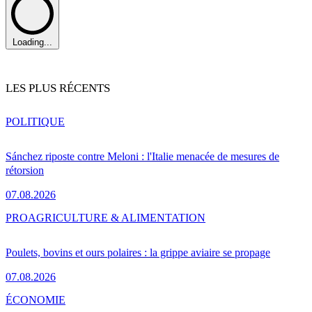
Loading...
LES PLUS RÉCENTS
POLITIQUE
Sánchez riposte contre Meloni : l'Italie menacée de mesures de
rétorsion
07.08.2026
PRO
AGRICULTURE & ALIMENTATION
Poulets, bovins et ours polaires : la grippe aviaire se propage
07.08.2026
ÉCONOMIE