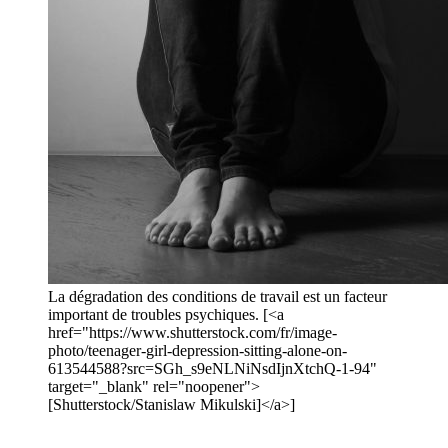
La dégradation des conditions de travail est un facteur
important de troubles psychiques. [<a
href="https://www.shutterstock.com/fr/image-
photo/teenager-girl-depression-sitting-alone-on-
613544588?src=SGh_s9eNLNiNsdIjnXtchQ-1-94"
target="_blank" rel="noopener">
[Shutterstock/Stanislaw Mikulski]</a>]