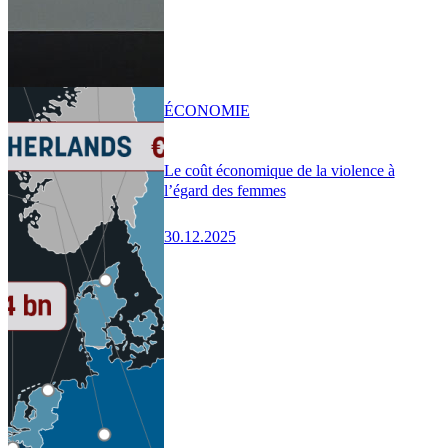
ÉCONOMIE
Le coût économique de la violence à
l’égard des femmes
30.12.2025