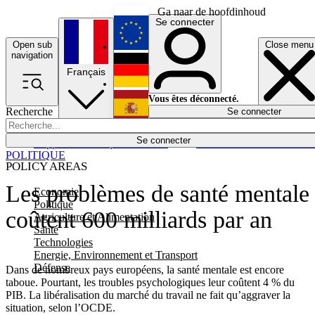
Ga naar de hoofdinhoud
Se connecter
Open sub
Close menu
English
navigation
Français
Deutsch
Vous êtes déconnecté.
Recherche
Se connecter
Español
Lumières éteintes
Se connecter
Rapporteur
Politique
Économie
Newsletters
Evénements
Em
POLITIQUE
POLICY AREAS
Les problèmes de santé mentale
Economie
Politique
coûtent 600 milliards par an
Agriculture et Alimentation
Santé
Technologies
Energie, Environnement et Transport
Défense
Dans de nombreux pays européens, la santé mentale est encore
taboue. Pourtant, les troubles psychologiques leur coûtent 4 % du
PIB. La libéralisation du marché du travail ne fait qu’aggraver la
situation, selon l’OCDE.