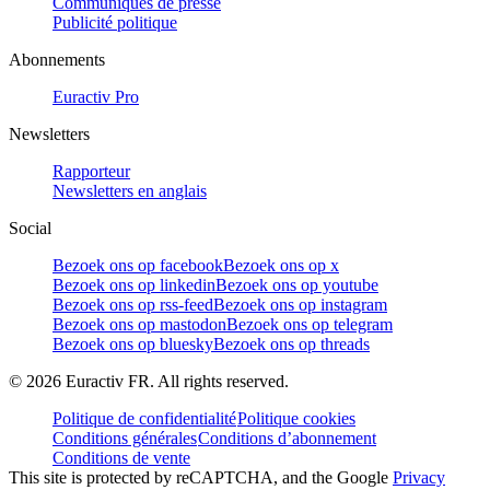
Communiqués de presse
Publicité politique
Abonnements
Euractiv Pro
Newsletters
Rapporteur
Newsletters en anglais
Social
Bezoek ons op facebook
Bezoek ons op x
Bezoek ons op linkedin
Bezoek ons op youtube
Bezoek ons op rss-feed
Bezoek ons op instagram
Bezoek ons op mastodon
Bezoek ons op telegram
Bezoek ons op bluesky
Bezoek ons op threads
©
2026
Euractiv FR. All rights reserved.
Politique de confidentialité
Politique cookies
Conditions générales
Conditions d’abonnement
Conditions de vente
This site is protected by reCAPTCHA, and the Google
Privacy