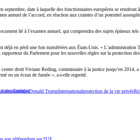
en septembre, date à laquelle des fonctionnaires européens se rendront 
n annuel de l’accord, en réaction aux craintes d’un potentiel assouplis
document lié à l’examen annuel, qui comprendra des sujets épineux tels 
 déjà en péril une fois transférées aux États-Unis. « L’administration T
, rapporteur du Parlement pour les nouvelles règles sur la protection d
ntre droit Viviane Reding, commissaire à la justice jusqu’en 2014, a t
ormé en un écran de fumée », a-t-elle regretté.
 transatlantique
ion des données
Donald Trump
International
protection de la vie privée
Re
s son référendum sur l'UE