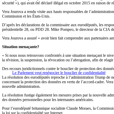
sécurité »), qui avait été déclaré illégal en octobre 2015 en raison de 
Vera Jourova a rendu visite aux hauts responsables de l’administration 
Commission et les États-Unis.
D’après les déclarations de la commissaire aux eurodéputés, les respon
présidentielle 28, ou PDD 28. Mike Pompeo, le directeur de la CIA dés
Vera Jourova a assuré « avoir bien fait comprendre aux partenaires améri
Situation menaçante?
« Si nous nous retrouvons confrontés à une situation menaçant le niveau
la révision, la suspension, la révocation ou l’abrogation, afin de réagi
Des recours juridictionnels contre le bouclier de protection des donnée
Le Parlement veut renégocier le bouclier de confidentialité
La résolution des eurodéputés reproche à l’administration Trump de ne
concernant la protection des données en vertu de l’accord-cadre. Vera
nouvelle administration.
La résolution fustige également les mesures prises par la nouvelle admi
des données personnelles pour les internautes américains.
Pour l’eurodéputé britannique socialiste Claude Moraes, la Commission
la loi sur la confidentialité sur Internet.