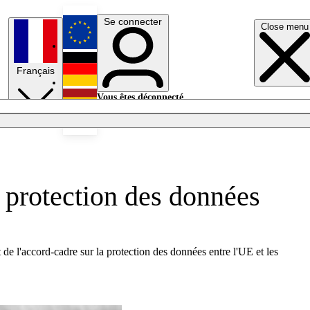
Se connecter
Close menu
English
Français
Deutsch
Vous êtes déconnecté.
Se connecter
Español
Lumières éteintes
 protection des données
e l'accord-cadre sur la protection des données entre l'UE et les