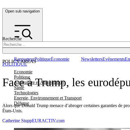
Open sub navigation
Recherche
Rapporteur
Politique
Économie
Newsletters
Evénements
Em
POLICY AREAS
POLITIQUE
Economie
Politique
Face à Trump, les eurodépu
Agriculture et Alimentation
Santé
Technologies
Energie, Environnement et Transport
Défense
Alors que Donald Trump menace d’abroger certaines garanties de protec
États-Unis.
Catherine Stupp
EURACTIV.com