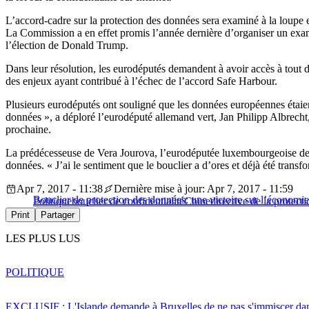
L’accord-cadre sur la protection des données sera examiné à la loupe 
La Commission a en effet promis l’année dernière d’organiser un exame
l’élection de Donald Trump.
Dans leur résolution, les eurodéputés demandent à avoir accès à tout 
des enjeux ayant contribué à l’échec de l’accord Safe Harbour.
Plusieurs eurodéputés ont souligné que les données européennes étaient
données », a déploré l’eurodéputé allemand vert, Jan Philipp Albrecht
prochaine.
La prédécesseuse de Vera Jourova, l’eurodéputée luxembourgeoise de ce
données. « J’ai le sentiment que le bouclier a d’ores et déjà été transf
Apr 7, 2017 - 11:38
Dernière mise à jour: Apr 7, 2017 - 11:59
Bouclier de protection des données: une victoire sur l’économie
Politique
bouclier de confidentialité
Chine
directive de la protect
Print
Partager
LES PLUS LUS
POLITIQUE
EXCLUSIF : L'Islande demande à Bruxelles de ne pas s'immiscer dan