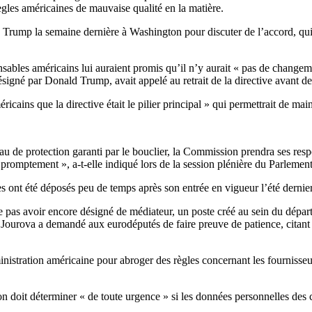
règles américaines de mauvaise qualité en la matière.
Trump la semaine dernière à Washington pour discuter de l’accord, qui a é
sables américains lui auraient promis qu’il n’y aurait « pas de changem
igné par Donald Trump, avait appelé au retrait de la directive avant de
cains que la directive était le pilier principal » qui permettrait de main
 de protection garanti par le bouclier, la Commission prendra ses respon
r promptement », a-t-elle indiqué lors de la session plénière du Parlemen
s ont été déposés peu de temps après son entrée en vigueur l’été dernier 
 pas avoir encore désigné de médiateur, un poste créé au sein du dépar
 Jourova a demandé aux eurodéputés de faire preuve de patience, citant 
nistration américaine pour abroger des règles concernant les fournisseurs
 doit déterminer « de toute urgence » si les données personnelles des 