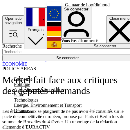
Ga naar de hoofdinhoud
Se connecter
Open sub
Close menu
English
navigation
Français
Deutsch
Vous êtes déconnecté.
Recherche
Se connecter
Español
Lumières éteintes
Se connecter
Rapporteur
Politique
Économie
Newsletters
Evénements
Em
ÉCONOMIE
POLICY AREAS
Merkel fait face aux critiques
Economie
Politique
des députés allemands
Agriculture et Alimentation
Santé
Technologies
Energie, Environnement et Transport
Défense
Les élus nationaux se plaignent de ne pas avoir été consultés sur le
pacte de compétitivité européen, proposé par Paris et Berlin lors du
sommet de Bruxelles du 4 février. Un reportage de la rédaction
allemande d’EURACTIV.