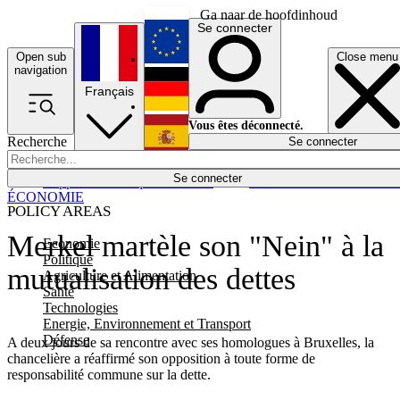
Ga naar de hoofdinhoud
Se connecter
Open sub
Close menu
English
navigation
Français
Deutsch
Vous êtes déconnecté.
Recherche
Se connecter
Español
Lumières éteintes
Se connecter
Rapporteur
Politique
Économie
Newsletters
Evénements
Em
ÉCONOMIE
POLICY AREAS
Merkel martèle son "Nein" à la
Economie
Politique
mutualisation des dettes
Agriculture et Alimentation
Santé
Technologies
Energie, Environnement et Transport
Défense
A deux jours de sa rencontre avec ses homologues à Bruxelles, la
chancelière a réaffirmé son opposition à toute forme de
responsabilité commune sur la dette.