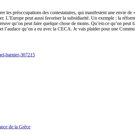
grer les préoccupations des contestataires, qui manifestent une envie d
fixer. L’Europe peut aussi favoriser la subsidiarité. Un exemple : la réfor
 preuve qu’on peut faire quelque chose de moins. Qu’est-ce qu’on peut fai
ge et l’audace qu’on a eu avec la CECA. Je vais plaider pour une Commu
hel-barnier-307215
tance de la Grèce