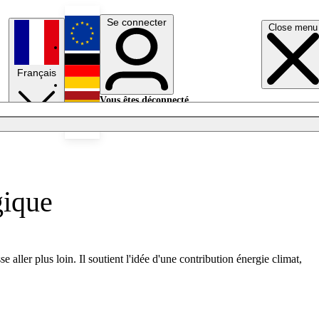
Se connecter
Close menu
English
Français
Deutsch
Vous êtes déconnecté.
Se connecter
Español
Lumières éteintes
gique
ller plus loin. Il soutient l'idée d'une contribution énergie climat,