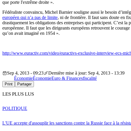
que porte l'extrême droite ».
Fédéraliste convaincu, Michel Barnier souligne aussi le besoin d’inté
européen qui n’a pas de limite
, ni de frontière. Il faut sans doute en 
drastiquement les obligations des entreprises qui participent. C’est la
européenne. Il faut que les dirigeants européens retrouvent le coura
qu’on avait imaginé en 1954 ».
http://www.euractiv.com/video/euractivs-exclusive-interview-ecs-mic
Sep 4, 2013 - 09:23
Dernière mise à jour: Sep 4, 2013 - 13:39
Économie
Économie
Euro & Finances
fiscalité
Print
Partager
LES PLUS LUS
POLITIQUE
L'UE accepte d'assouplir les sanctions contre la Russie face à la résis