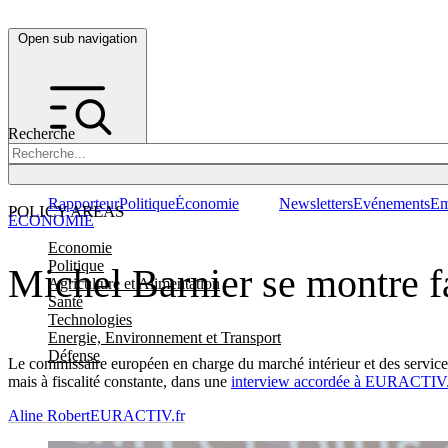
Open sub navigation
Recherche
Rapporteur
Politique
Économie
Newsletters
Evénements
Em
POLICY AREAS
ÉCONOMIE
Economie
Politique
Michel Barnier se montre fa
Agriculture et Alimentation
Santé
Technologies
Energie, Environnement et Transport
Défense
Le commissaire européen en charge du marché intérieur et des services e
mais à fiscalité constante, dans une
interview accordée à EURACTIV
Aline Robert
EURACTIV.fr