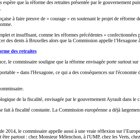
spère que la réforme des retraites présentée par le gouvernement puisse a
.
aise à faire preuve de « courage » en soutenant le projet de réforme des
utomne.
complet et insuffisant, comme les réformes précédentes » confectionnées
ncer des dents à Bruxelles alors que la Commission appelle l’Hexagone à 
orme des retraites
, le commissaire souligne que la réforme envisagée porte surtout sur u
portable » dans l'Hexagone, ce qui a des conséquences sur l'économie du
 commissaire.
ogique de la fiscalité, envisagée par le gouvernement Ayrault dans le ca
 se fait à fiscalité constante. La Commission européenne a déjà largement i
e 2014, le commissaire appelle aussi à une vraie réflexion sur l’Europe,
être partout : chez Monsieur Mélenchon, à l'UMP, chez les Verts, chez le