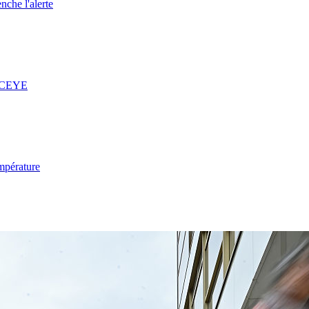
nche l'alerte
 ICEYE
mpérature