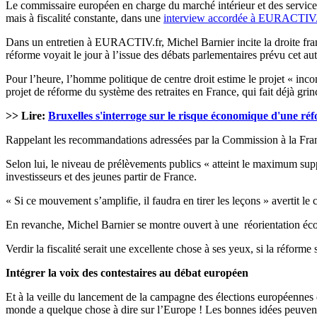
Le commissaire européen en charge du marché intérieur et des services e
mais à fiscalité constante, dans une
interview accordée à EURACTIV
Dans un entretien à EURACTIV.fr, Michel Barnier incite la droite franç
réforme voyait le jour à l’issue des débats parlementaires prévu cet a
Pour l’heure, l’homme politique de centre droit estime le projet « in
projet de réforme du système des retraites en France, qui fait déjà gri
>> Lire:
Bruxelles s'interroge sur le risque économique d'une réf
Rappelant les recommandations adressées par la Commission à la France
Selon lui, le niveau de prélèvements publics « atteint le maximum sup
investisseurs et des jeunes partir de France.
« Si ce mouvement s’amplifie, il faudra en tirer les leçons » avertit le
En revanche, Michel Barnier se montre ouvert à une réorientation écol
Verdir la fiscalité serait une excellente chose à ses yeux, si la réforme
Intégrer la voix des contestaires au débat européen
Et à la veille du lancement de la campagne des élections européennes d
monde a quelque chose à dire sur l’Europe ! Les bonnes idées peuvent 