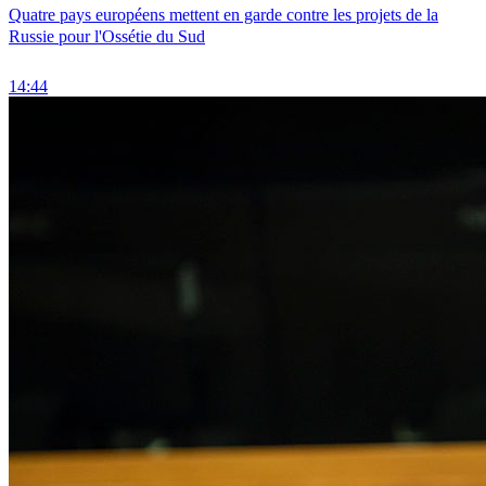
Quatre pays européens mettent en garde contre les projets de la
Russie pour l'Ossétie du Sud
14:44