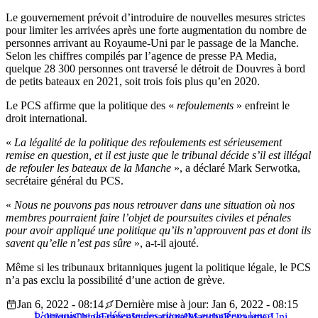
Le gouvernement prévoit d’introduire de nouvelles mesures strictes
pour limiter les arrivées après une forte augmentation du nombre de
personnes arrivant au Royaume-Uni par le passage de la Manche.
Selon les chiffres compilés par l’agence de presse PA Media,
quelque 28 300 personnes ont traversé le détroit de Douvres à bord
de petits bateaux en 2021, soit trois fois plus qu’en 2020.
Le PCS affirme que la politique des «
refoulements
» enfreint le
droit international.
«
La légalité de la politique des refoulements est sérieusement
remise en question, et il est juste que le tribunal décide s’il est illégal
de refouler les bateaux de la Manche
», a déclaré Mark Serwotka,
secrétaire général du PCS.
«
Nous ne pouvons pas nous retrouver dans une situation où nos
membres pourraient faire l’objet de poursuites civiles et pénales
pour avoir appliqué une politique qu’ils n’approuvent pas et dont ils
savent qu’elle n’est pas sûre
», a-t-il ajouté.
Même si les tribunaux britanniques jugent la politique légale, le PCS
n’a pas exclu la possibilité d’une action de grève.
Jan 6, 2022 - 08:14
Dernière mise à jour: Jan 6, 2022 - 08:15
L’organisme de défense des citoyens européens lance
Politique
Chine
France
International
Manche
Royaume-Uni