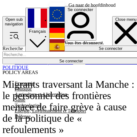
Ga naar de hoofdinhoud
Se connecter
Open sub
Close menu
English
navigation
Français
Deutsch
Vous êtes déconnecté.
Recherche
Se connecter
Español
Lumières éteintes
Se connecter
Rapporteur
Politique
Économie
Newsletters
Evénements
Em
POLITIQUE
POLICY AREAS
Migrants traversant la Manche :
Economie
Politique
le personnel des frontières
Agriculture et Alimentation
Santé
menace de faire grève à cause
Technologies
Energie, Environnement et Transport
de la politique de «
Défense
refoulements »