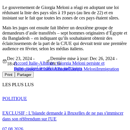
Le gouvernement de Giorgia Meloni a réagi en adoptant une loi
réduisant la liste des pays sûrs à 19 pays (au lieu de 22) et en
insistant sur le fait que toutes les zones de ces pays étaient sûres.
Mais les juges ont ensuite fait libérer un deuxième groupe de
demandeurs d’asile transférés – sept hommes originaires d’Égypte et
du Bangladesh – en indiquant qu’ils souhaitaient obtenir des
éclaircissements de la part de la CJUE qui devrait tenir une première
audience en février, selon les médias italiens.
Dec 23, 2024 -
Dernière mise à jour: Dec 26, 2024 -
Accord Italie-Albanie : Giorgia Meloni persiste et
18:41
09:39
signe, malgré les décisions judiciaires
Politique
accord Italie-Albanie
Giorgia Meloni
Immigration
Print
Partager
LES PLUS LUS
POLITIQUE
EXCLUSIF : L'Islande demande à Bruxelles de ne pas s'immiscer
dans son référendum sur l'UE
07.08.2026