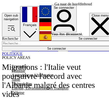
Ga naar de hoofdinhoud
Se connecter
Open sub
Close menu
English
navigation
Français
Deutsch
Vous êtes déconnecté.
Recherche
Se connecter
Español
Lumières éteintes
Se connecter
Rapporteur
Politique
Économie
Newsletters
Evénements
Em
POLITIQUE
POLICY AREAS
Migrations : l'Italie veut
Economie
Politique
poursuivre l'accord avec
Agriculture et Alimentation
Santé
l'Albanie malgré des centres
Technologies
Energie, Environnement et Transport
vides
Défense