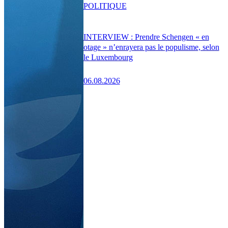
POLITIQUE
INTERVIEW : Prendre Schengen « en
otage » n’enrayera pas le populisme, selon
le Luxembourg
06.08.2026