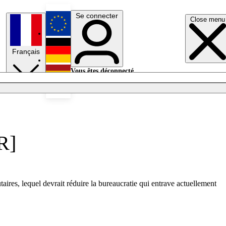
Se connecter
Close menu
English
Français
Deutsch
Vous êtes déconnecté.
Se connecter
Español
Lumières éteintes
R]
ires, lequel devrait réduire la bureaucratie qui entrave actuellement