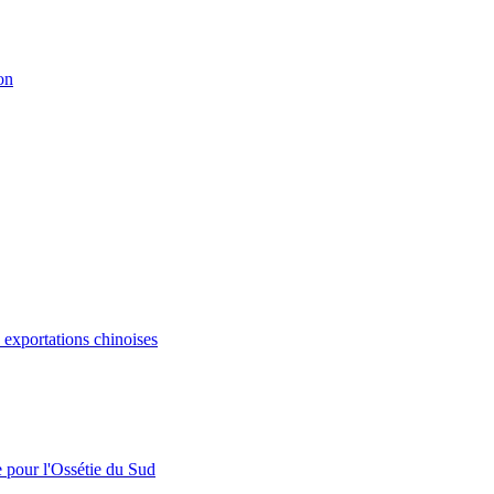
on
s exportations chinoises
e pour l'Ossétie du Sud