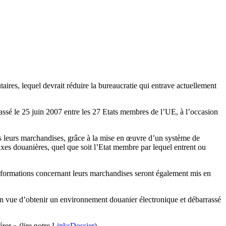
ires, lequel devrait réduire la bureaucratie qui entrave actuellement
assé le 25 juin 2007 entre les 27 Etats membres de l’UE, à l’occasion
s leurs marchandises, grâce à la mise en œuvre d’un système de
taxes douanières, quel que soit l’Etat membre par lequel entrent ou
s informations concernant leurs marchandises seront également mis en
en vue d’obtenir un environnement douanier électronique et débarrassé
rer » (lire notre
LinksDossier
).