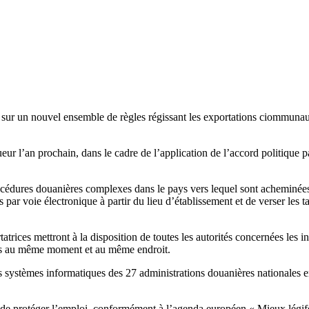
sur un nouvel ensemble de règles régissant les exportations ciommunauta
 l’an prochain, dans le cadre de l’application de l’accord politique p
océdures douanières complexes dans le pays vers lequel sont acheminée
 par voie électronique à partir du lieu d’établissement et de verser les 
tatrices mettront à la disposition de toutes les autorités concernées le
ctués au même moment et au même endroit.
s systèmes informatiques des 27 administrations douanières nationales 
n de protéger l’emploi, conformément à l’agenda européen « Mieux légifé