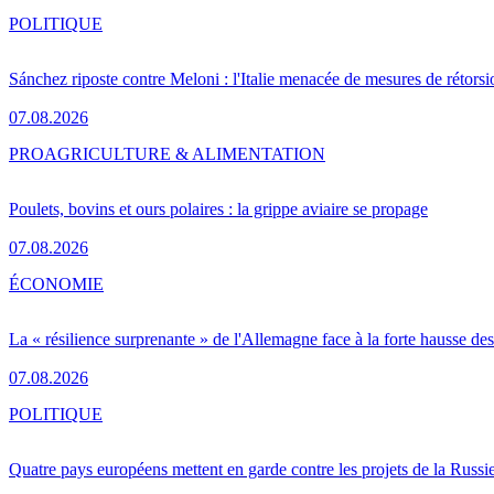
POLITIQUE
Sánchez riposte contre Meloni : l'Italie menacée de mesures de rétorsi
07.08.2026
PRO
AGRICULTURE & ALIMENTATION
Poulets, bovins et ours polaires : la grippe aviaire se propage
07.08.2026
ÉCONOMIE
La « résilience surprenante » de l'Allemagne face à la forte hausse de
07.08.2026
POLITIQUE
Quatre pays européens mettent en garde contre les projets de la Russi