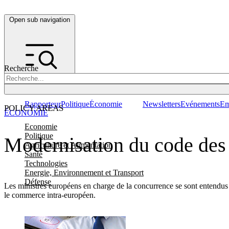
Open sub navigation
Recherche
Rapporteur
Politique
Économie
Newsletters
Evénements
Em
POLICY AREAS
ÉCONOMIE
Economie
Politique
Modernisation du code de
Agriculture et Alimentation
Santé
Technologies
Energie, Environnement et Transport
Défense
Les ministres européens en charge de la concurrence se sont entendus 
le commerce intra-européen.