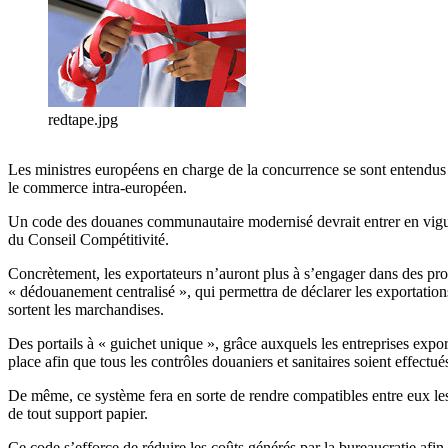
redtape.jpg
Les ministres européens en charge de la concurrence se sont entendus 
le commerce intra-européen.
Un code des douanes communautaire modernisé devrait entrer en vigueur
du Conseil Compétitivité.
Concrètement, les exportateurs n’auront plus à s’engager dans des pr
« dédouanement centralisé », qui permettra de déclarer les exportations
sortent les marchandises.
Des portails à « guichet unique », grâce auxquels les entreprises expor
place afin que tous les contrôles douaniers et sanitaires soient effe
De même, ce système fera en sorte de rendre compatibles entre eux le
de tout support papier.
Ce code s’efforce de réduire les coûts générés par la bureaucratie afi