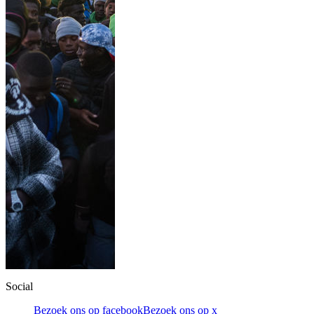
Social
Bezoek ons op facebook
Bezoek ons op x