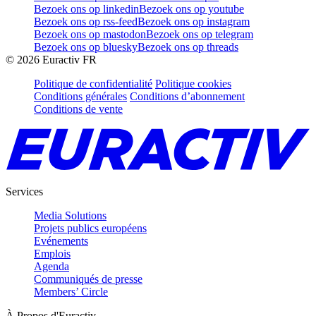
Bezoek ons op linkedin
Bezoek ons op youtube
Bezoek ons op rss-feed
Bezoek ons op instagram
Bezoek ons op mastodon
Bezoek ons op telegram
Bezoek ons op bluesky
Bezoek ons op threads
©
2026
Euractiv FR
Politique de confidentialité
Politique cookies
Conditions générales
Conditions d’abonnement
Conditions de vente
Services
Media Solutions
Projets publics européens
Evénements
Emplois
Agenda
Communiqués de presse
Members’ Circle
À Propos d'Euractiv