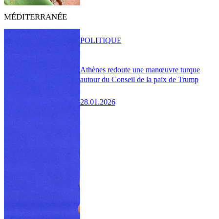
MÉDITERRANÉE
POLITIQUE
Athènes redoute une manœuvre turque
autour du Conseil de la paix de Trump
28.01.2026