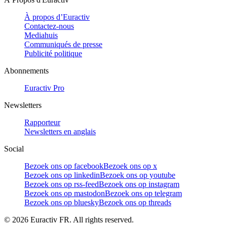
À propos d’Euractiv
Contactez-nous
Mediahuis
Communiqués de presse
Publicité politique
Abonnements
Euractiv Pro
Newsletters
Rapporteur
Newsletters en anglais
Social
Bezoek ons op facebook
Bezoek ons op x
Bezoek ons op linkedin
Bezoek ons op youtube
Bezoek ons op rss-feed
Bezoek ons op instagram
Bezoek ons op mastodon
Bezoek ons op telegram
Bezoek ons op bluesky
Bezoek ons op threads
©
2026
Euractiv FR. All rights reserved.