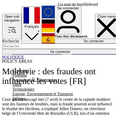
Ga naar de hoofdinhoud
Se connecter
Open sub
Close menu
English
navigation
Français
Deutsch
Vous êtes déconnecté.
Recherche
Se connecter
Español
Lumières éteintes
Se connecter
Rapporteur
Politique
Économie
Newsletters
Evénements
Em
POLITIQUE
POLICY AREAS
Moldavie : des fraudes ont
Economie
Politique
influencé les votes [FR]
Agriculture et Alimentation
Santé
Technologies
Energie, Environnement et Transport
Défense
Ceux qui ont saccagé hier (7 avril) le centre de la capitale moldave
sont des fauteurs de troubles, mais la fraude pourrait avoir influencé
le résultat des élections, a expliqué Julien Danero, un chercheur
belge de l’Université libre de Bruxelles (ULB), lors d’un entretien