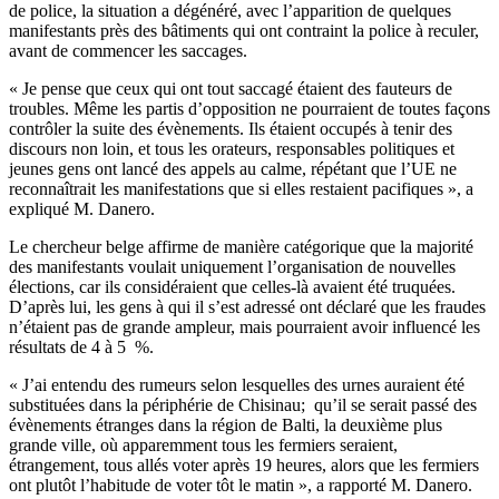
de police, la situation a dégénéré, avec l’apparition de quelques
manifestants près des bâtiments qui ont contraint la police à reculer,
avant de commencer les saccages.
« Je pense que ceux qui ont tout saccagé étaient des fauteurs de
troubles. Même les partis d’opposition ne pourraient de toutes façons
contrôler la suite des évènements. Ils étaient occupés à tenir des
discours non loin, et tous les orateurs, responsables politiques et
jeunes gens ont lancé des appels au calme, répétant que l’UE ne
reconnaîtrait les manifestations que si elles restaient pacifiques », a
expliqué M. Danero.
Le chercheur belge affirme de manière catégorique que la majorité
des manifestants voulait uniquement l’organisation de nouvelles
élections, car ils considéraient que celles-là avaient été truquées.
D’après lui, les gens à qui il s’est adressé ont déclaré que les fraudes
n’étaient pas de grande ampleur, mais pourraient avoir influencé les
résultats de 4 à 5 %.
« J’ai entendu des rumeurs selon lesquelles des urnes auraient été
substituées dans la périphérie de Chisinau; qu’il se serait passé des
évènements étranges dans la région de Balti, la deuxième plus
grande ville, où apparemment tous les fermiers seraient,
étrangement, tous allés voter après 19 heures, alors que les fermiers
ont plutôt l’habitude de voter tôt le matin », a rapporté M. Danero.