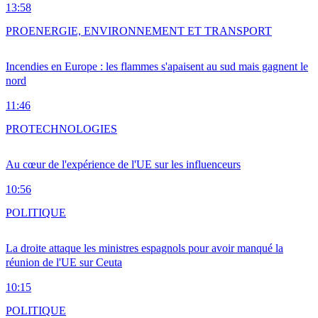
13:58
PRO
ENERGIE, ENVIRONNEMENT ET TRANSPORT
Incendies en Europe : les flammes s'apaisent au sud mais gagnent le
nord
11:46
PRO
TECHNOLOGIES
Au cœur de l'expérience de l'UE sur les influenceurs
10:56
POLITIQUE
La droite attaque les ministres espagnols pour avoir manqué la
réunion de l'UE sur Ceuta
10:15
POLITIQUE