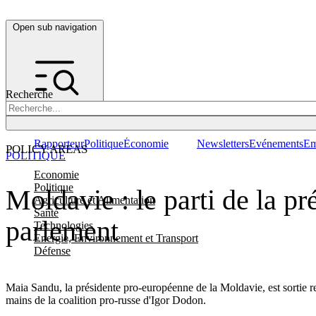
Open sub navigation
Recherche
Rapporteur
Politique
Économie
Newsletters
Evénements
Em
POLICY AREAS
POLITIQUE
Economie
Politique
Moldavie : le parti de la 
Agriculture et Alimentation
Santé
parlement
Technologies
Energie, Environnement et Transport
Défense
Maia Sandu, la présidente pro-européenne de la Moldavie, est sortie re
mains de la coalition pro-russe d'Igor Dodon.