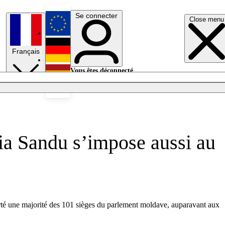
Se connecter
Close menu
English
Français
Deutsch
Vous êtes déconnecté.
Se connecter
Español
Lumières éteintes
aia Sandu s’impose aussi au
porté une majorité des 101 sièges du parlement moldave, auparavant aux