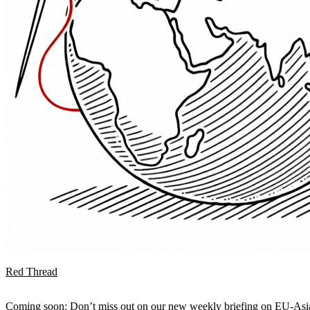
Red Thread
Coming soon: Don’t miss out on our new weekly briefing on EU-Asia 