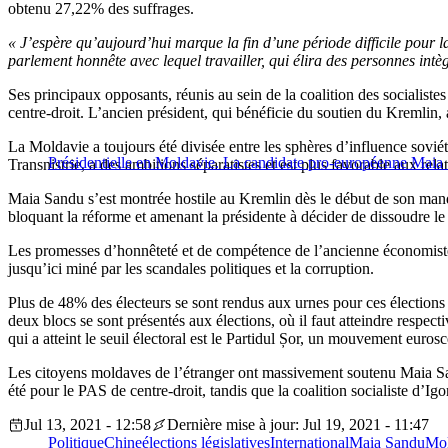
obtenu 27,22% des suffrages.
« J’espère qu’aujourd’hui marque la fin d’une période difficile pour l
parlement honnête avec lequel travailler, qui élira des personnes intè
Ses principaux opposants, réunis au sein de la coalition des socialis
centre-droit. L’ancien président, qui bénéficie du soutien du Kremlin,
La Moldavie a toujours été divisée entre les sphères d’influence soviét
Présidentielle en Moldavie. La candidate pro-européenne Maia
Transnistrie, a des ambitions séparatistes et est plus favorable aux rela
Maia Sandu s’est montrée hostile au Kremlin dès le début de son mandat
bloquant la réforme et amenant la présidente à décider de dissoudre le
Les promesses d’honnêteté et de compétence de l’ancienne économist
jusqu’ici miné par les scandales politiques et la corruption.
Plus de 48% des électeurs se sont rendus aux urnes pour ces élections l
deux blocs se sont présentés aux élections, où il faut atteindre respec
qui a atteint le seuil électoral est le Partidul Șor, un mouvement eurosc
Les citoyens moldaves de l’étranger ont massivement soutenu Maia Sandu
été pour le PAS de centre-droit, tandis que la coalition socialiste d’
Jul 13, 2021 - 12:58
Dernière mise à jour: Jul 19, 2021 - 11:47
Politique
Chine
élections législatives
International
Maia Sandu
Mol