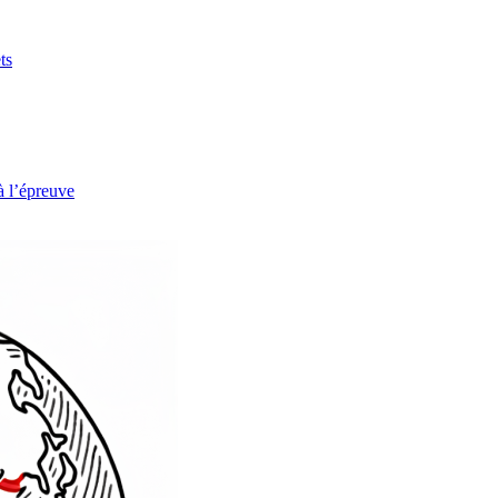
ts
à l’épreuve