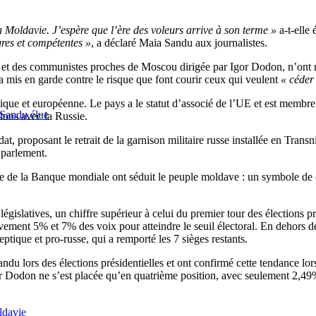
a Moldavie. J’espère que l’ère des voleurs arrive à son terme »
a-t-elle
gres et compétentes »
, a déclaré Maia Sandu aux journalistes.
tes et des communistes proches de Moscou dirigée par Igor Dodon, n’ont 
 a mis en garde contre le risque que font courir ceux qui veulent
« céder 
ique et européenne. Le pays a le statut d’associé de l’UE et est membre d
 Sandu élue
tions avec la Russie.
, proposant le retrait de la garnison militaire russe installée en Trans
 parlement.
e de la Banque mondiale ont séduit le peuple moldave : un symbole de
égislatives, un chiffre supérieur à celui du premier tour des élections p
tivement 5% et 7% des voix pour atteindre le seuil électoral. En dehors de
eptique et pro-russe, qui a remporté les 7 sièges restants.
 lors des élections présidentielles et ont confirmé cette tendance lors d
Igor Dodon ne s’est placée qu’en quatrième position, avec seulement 2,49
davie