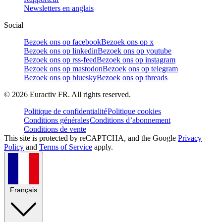
Newsletters en anglais
Social
Bezoek ons op facebook
Bezoek ons op x
Bezoek ons op linkedin
Bezoek ons op youtube
Bezoek ons op rss-feed
Bezoek ons op instagram
Bezoek ons op mastodon
Bezoek ons op telegram
Bezoek ons op bluesky
Bezoek ons op threads
©
2026
Euractiv FR. All rights reserved.
Politique de confidentialité
Politique cookies
Conditions générales
Conditions d’abonnement
Conditions de vente
This site is protected by reCAPTCHA, and the Google
Privacy
Policy
and
Terms of Service
apply.
Français