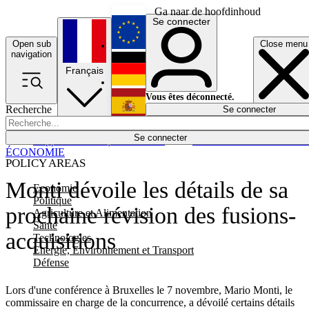
Ga naar de hoofdinhoud
Se connecter
Open sub
Close menu
English
navigation
Français
Deutsch
Vous êtes déconnecté.
Recherche
Se connecter
Español
Lumières éteintes
Se connecter
Rapporteur
Politique
Économie
Newsletters
Evénements
Em
ÉCONOMIE
POLICY AREAS
Monti dévoile les détails de sa
Economie
Politique
prochaine révision des fusions-
Agriculture et Alimentation
Santé
acquisitions
Technologies
Energie, Environnement et Transport
Défense
Lors d'une conférence à Bruxelles le 7 novembre, Mario Monti, le
commissaire en charge de la concurrence, a dévoilé certains détails