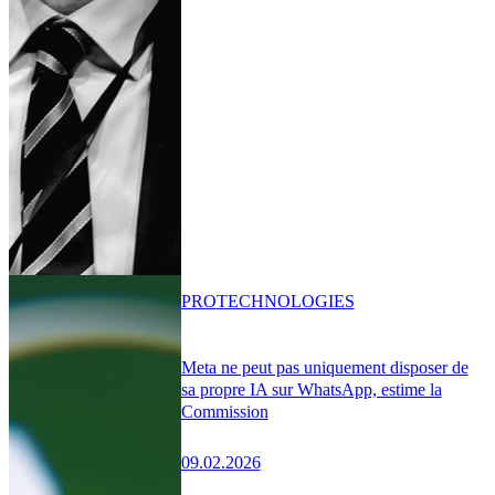
PRO
TECHNOLOGIES
Meta ne peut pas uniquement disposer de
sa propre IA sur WhatsApp, estime la
Commission
09.02.2026