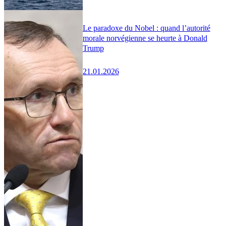
Le paradoxe du Nobel : quand l’autorité
morale norvégienne se heurte à Donald
Trump
21.01.2026