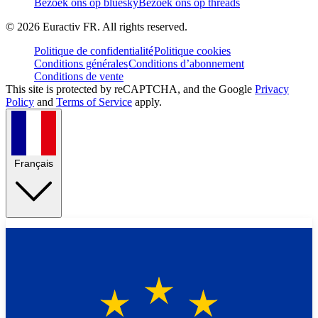
Bezoek ons op bluesky
Bezoek ons op threads
©
2026
Euractiv FR. All rights reserved.
Politique de confidentialité
Politique cookies
Conditions générales
Conditions d’abonnement
Conditions de vente
This site is protected by reCAPTCHA, and the Google
Privacy
Policy
and
Terms of Service
apply.
Français