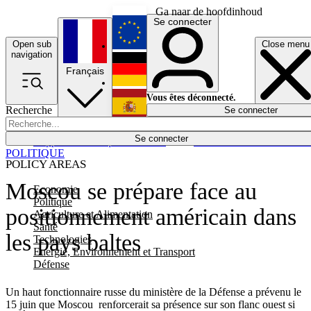
Ga naar de hoofdinhoud
Se connecter
Open sub
Close menu
English
navigation
Français
Deutsch
Vous êtes déconnecté.
Recherche
Se connecter
Español
Lumières éteintes
Se connecter
Rapporteur
Politique
Économie
Newsletters
Evénements
Em
POLITIQUE
POLICY AREAS
Moscou se prépare face au
Economie
Politique
positionnement américain dans
Agriculture et Alimentation
Santé
les pays baltes
Technologies
Energie, Environnement et Transport
Défense
Un haut fonctionnaire russe du ministère de la Défense a prévenu le
15 juin que Moscou renforcerait sa présence sur son flanc ouest si