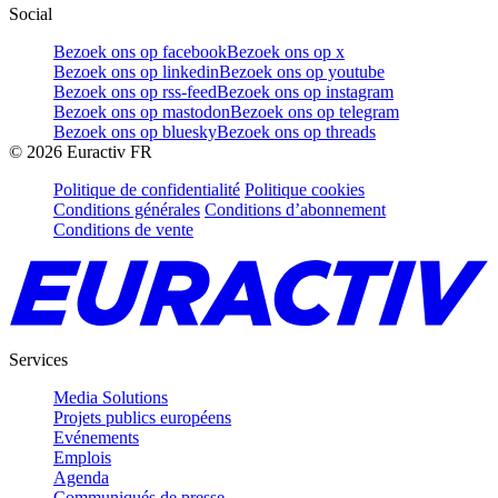
Social
Bezoek ons op facebook
Bezoek ons op x
Bezoek ons op linkedin
Bezoek ons op youtube
Bezoek ons op rss-feed
Bezoek ons op instagram
Bezoek ons op mastodon
Bezoek ons op telegram
Bezoek ons op bluesky
Bezoek ons op threads
©
2026
Euractiv FR
Politique de confidentialité
Politique cookies
Conditions générales
Conditions d’abonnement
Conditions de vente
Services
Media Solutions
Projets publics européens
Evénements
Emplois
Agenda
Communiqués de presse