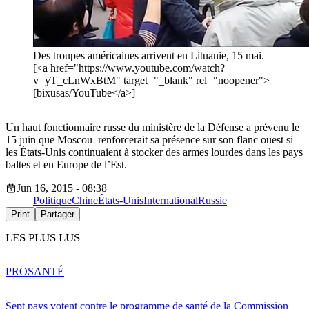
Des troupes américaines arrivent en Lituanie, 15 mai.
[<a href="https://www.youtube.com/watch?
v=yT_cLnWxBtM" target="_blank" rel="noopener">
[bixusas/YouTube</a>]
Un haut fonctionnaire russe du ministère de la Défense a prévenu le
15 juin que Moscou renforcerait sa présence sur son flanc ouest si
les États-Unis continuaient à stocker des armes lourdes dans les pays
baltes et en Europe de l’Est.
Jun 16, 2015 - 08:38
Politique
Chine
États-Unis
International
Russie
Print
Partager
LES PLUS LUS
PRO
SANTÉ
Sept pays votent contre le programme de santé de la Commission