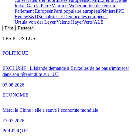
conservateurs et réformistes européens
CRE
Extrême Droite
Iratxe Garcia Perez
Manfred Weber
motion de censure
Parlement Européen
Parti populaire européen
Plénière
PPE
Renew
S&D
Socialistes et Démocrates européens
Ursula von der Leyen
Valérie Hayer
Verts/ALE
Print
Partager
LES PLUS LUS
POLITIQUE
EXCLUSIF : L'Islande demande à Bruxelles de ne pas s'immiscer
dans son référendum sur l'UE
07.08.2026
ÉCONOMIE
Merci la Chine : elle a sauvé l’économie mondiale
27.07.2026
POLITIQUE