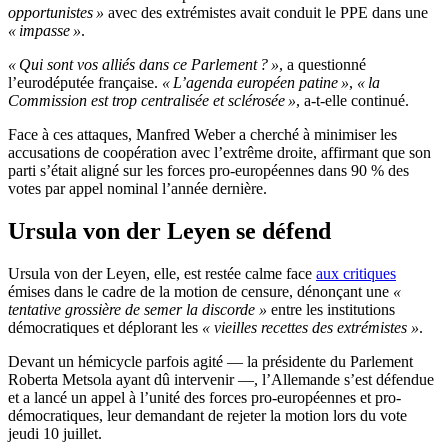
opportunistes »
avec des extrémistes avait conduit le PPE dans une
« impasse »
.
« Qui sont vos alliés dans ce Parlement ? »
, a questionné
l’eurodéputée française.
« L’agenda européen patine »
,
« la
Commission est trop centralisée et sclérosée »
, a-t-elle continué.
Face à ces attaques, Manfred Weber a cherché à minimiser les
accusations de coopération avec l’extrême droite, affirmant que son
parti s’était aligné sur les forces pro-européennes dans 90 % des
votes par appel nominal l’année dernière.
Ursula von der Leyen se défend
Ursula von der Leyen, elle, est restée calme face
aux critiques
émises dans le cadre de la motion de censure, dénonçant une
«
tentative grossière de semer la discorde »
entre les institutions
démocratiques et déplorant les
« vieilles recettes des extrémistes »
.
Devant un hémicycle parfois agité — la présidente du Parlement
Roberta Metsola ayant dû intervenir —, l’Allemande s’est défendue
et a lancé un appel à l’unité des forces pro-européennes et pro-
démocratiques, leur demandant de rejeter la motion lors du vote
jeudi 10 juillet.