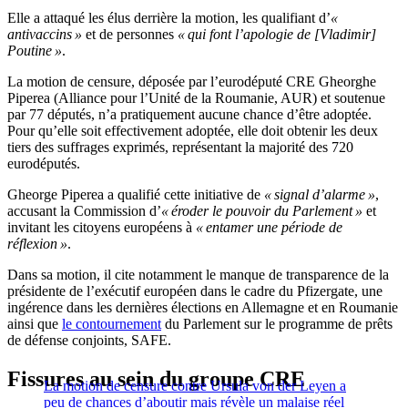
Elle a attaqué les élus derrière la motion, les qualifiant d’
«
antivaccins »
et de personnes
« qui font l’apologie de [Vladimir]
Poutine »
.
La motion de censure, déposée par l’eurodéputé CRE Gheorghe
Piperea (Alliance pour l’Unité de la Roumanie, AUR) et soutenue
par 77 députés, n’a pratiquement aucune chance d’être adoptée.
Pour qu’elle soit effectivement adoptée, elle doit obtenir les deux
tiers des suffrages exprimés, représentant la majorité des 720
eurodéputés.
Gheorge Piperea a qualifié cette initiative de
« signal d’alarme »
,
accusant la Commission d’
« éroder le pouvoir du Parlement »
et
invitant les citoyens européens à
« entamer une période de
réflexion »
.
Dans sa motion, il cite notamment le manque de transparence de la
présidente de l’exécutif européen dans le cadre du Pfizergate, une
ingérence dans les dernières élections en Allemagne et en Roumanie
ainsi que
le contournement
du Parlement sur le programme de prêts
de défense conjoints, SAFE.
Fissures au sein du groupe CRE
La motion de censure contre Ursula von der Leyen a
peu de chances d’aboutir mais révèle un malaise réel