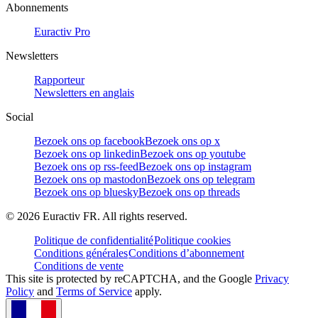
Abonnements
Euractiv Pro
Newsletters
Rapporteur
Newsletters en anglais
Social
Bezoek ons op facebook
Bezoek ons op x
Bezoek ons op linkedin
Bezoek ons op youtube
Bezoek ons op rss-feed
Bezoek ons op instagram
Bezoek ons op mastodon
Bezoek ons op telegram
Bezoek ons op bluesky
Bezoek ons op threads
©
2026
Euractiv FR. All rights reserved.
Politique de confidentialité
Politique cookies
Conditions générales
Conditions d’abonnement
Conditions de vente
This site is protected by reCAPTCHA, and the Google
Privacy
Policy
and
Terms of Service
apply.