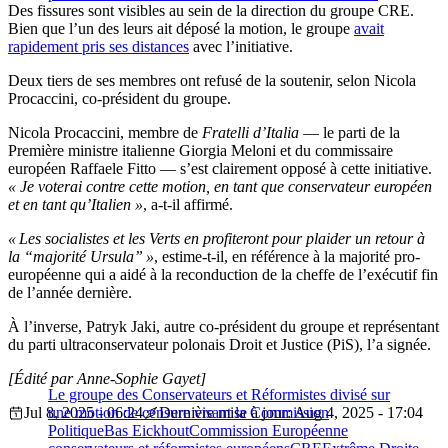
Des fissures sont visibles au sein de la direction du groupe CRE.
Bien que l’un des leurs ait déposé la motion, le groupe
avait
rapidement pris ses distances
avec l’initiative.
Deux tiers de ses membres ont refusé de la soutenir, selon Nicola
Procaccini, co-président du groupe.
Nicola Procaccini, membre de
Fratelli d’Italia
— le parti de la
Première ministre italienne Giorgia Meloni et du commissaire
européen Raffaele Fitto — s’est clairement opposé à cette initiative.
« Je voterai contre cette motion, en tant que conservateur européen
et en tant qu’Italien »
, a-t-il affirmé.
« Les socialistes et les Verts en profiteront pour plaider un retour à
la “majorité Ursula” »
, estime-t-il, en référence à la majorité pro-
européenne qui a aidé à la reconduction de la cheffe de l’exécutif fin
de l’année dernière.
À l’inverse, Patryk Jaki, autre co-président du groupe et représentant
du parti ultraconservateur polonais Droit et Justice (PiS), l’a signée.
[Édité par Anne-Sophie Gayet]
Le groupe des Conservateurs et Réformistes divisé sur
Jul 8, 2025 - 06:24
une motion de censure visant la Commission
Dernière mise à jour: Aug 4, 2025 - 17:04
Politique
Bas Eickhout
Commission Européenne