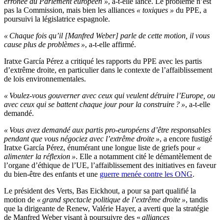
erronée au Parlement européen »
, a-t-elle lancé. Le problème n’est
pas la Commission, mais bien les alliances
« toxiques »
du PPE, a
poursuivi la législatrice espagnole.
« Chaque fois qu’il [Manfred Weber] parle de cette motion, il vous
cause plus de problèmes »
, a-t-elle affirmé.
Iratxe García Pérez a critiqué les rapports du PPE avec les partis
d’extrême droite, en particulier dans le contexte de l’affaiblissement
de lois environnementales.
« Voulez-vous gouverner avec ceux qui veulent détruire l’Europe, ou
avec ceux qui se battent chaque jour pour la construire ? »
, a-t-elle
demandé.
« Vous avez demandé aux partis pro-européens d’être responsables
pendant que vous négociez avec l’extrême droite »
, a encore fustigé
Iratxe García Pérez, énumérant une longue liste de griefs pour
«
alimenter la réflexion »
. Elle a notamment cité le démantèlement de
l’organe d’éthique de l’UE, l’affaiblissement des initiatives en faveur
du bien-être des enfants et une
guerre menée contre les ONG
.
Le président des Verts, Bas Eickhout, a pour sa part qualifié la
motion de
« grand spectacle politique de l’extrême droite »
, tandis
que la dirigeante de Renew, Valérie Hayer, a averti que la stratégie
de Manfred Weber visant à poursuivre des «
alliances