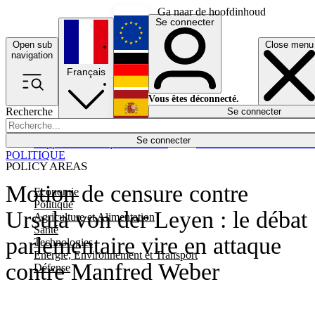
Ga naar de hoofdinhoud
Se connecter
Open sub
Close menu
English
navigation
Français
Deutsch
Vous êtes déconnecté.
Recherche
Se connecter
Español
Lumières éteintes
Se connecter
Rapporteur
Politique
Économie
Newsletters
Evénements
Em
POLITIQUE
POLICY AREAS
Motion de censure contre
Economie
Politique
Ursula von der Leyen : le débat
Agriculture et Alimentation
Santé
parlementaire vire en attaque
Technologies
Energie, Environnement et Transport
contre Manfred Weber
Défense