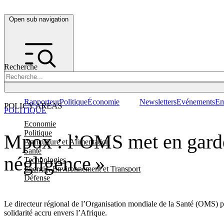
Open sub navigation
Recherche
Rapporteur
Politique
Économie
Newsletters
Evénements
Em
POLICY AREAS
POLITIQUE
Economie
Politique
Mpox : l’OMS met en garde
Agriculture et Alimentation
Santé
négligence »
Technologies
Energie, Environnement et Transport
Défense
Le directeur régional de l’Organisation mondiale de la Santé (OMS) po
solidarité accru envers l’Afrique.