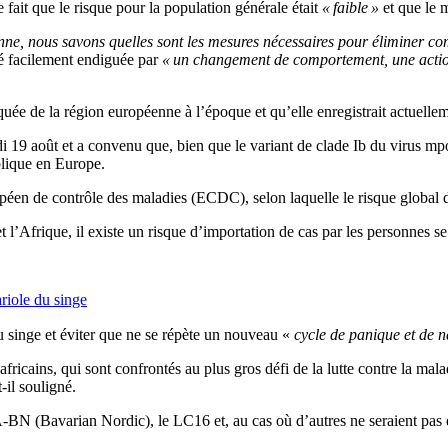
e fait que le risque pour la population générale était
« faible »
et que le 
ne, nous savons quelles sont les mesures nécessaires pour éliminer co
té facilement endiguée par
« un changement de comportement, une action 
iquée de la région européenne à l’époque et qu’elle enregistrait actuell
i 19 août et a convenu que, bien que le variant de clade Ib du virus mp
blique en Europe.
éen de contrôle des maladies (ECDC), selon laquelle le risque global de
 l’Afrique, il existe un risque d’importation de cas par les personnes se
riole du singe
u singe et éviter que ne se répète un nouveau «
cycle de panique et de n
africains, qui sont confrontés au plus gros défi de la lutte contre la mal
t-il souligné.
-BN (Bavarian Nordic), le LC16 et, au cas où d’autres ne seraient pa