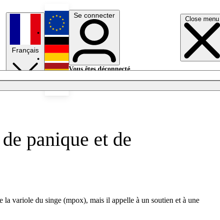
Se connecter
Close menu
English
Français
Deutsch
Vous êtes déconnecté.
Se connecter
Español
Lumières éteintes
de panique et de
la variole du singe (mpox), mais il appelle à un soutien et à une