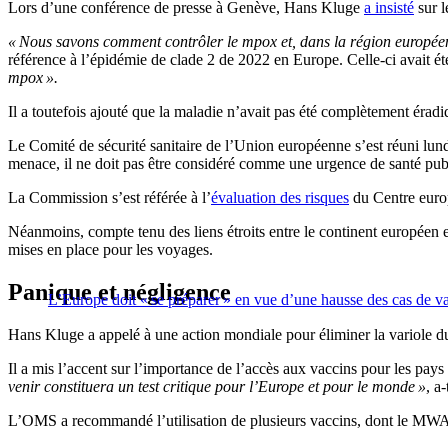
Lors d’une conférence de presse à Genève, Hans Kluge
a insisté
sur l
« Nous savons comment contrôler le mpox et, dans la région européen
référence à l’épidémie de clade 2 de 2022 en Europe. Celle-ci avait é
mpox ».
Il a toutefois ajouté que la maladie n’avait pas été complètement érad
Le Comité de sécurité sanitaire de l’Union européenne s’est réuni lund
menace, il ne doit pas être considéré comme une urgence de santé pu
La Commission s’est référée à l’
évaluation des risques
du Centre europ
Néanmoins, compte tenu des liens étroits entre le continent européen et
mises en place pour les voyages.
Panique et négligence
L’Europe doit « se préparer » en vue d’une hausse des cas de va
Hans Kluge a appelé à une action mondiale pour éliminer la variole d
Il a mis l’accent sur l’importance de l’accès aux vaccins pour les pays 
venir constituera un test critique pour l’Europe et pour le monde »
, a-
L’OMS a recommandé l’utilisation de plusieurs vaccins, dont le MWA