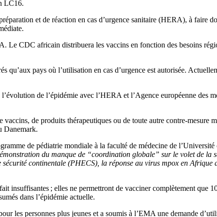
n LC16.
e préparation et de réaction en cas d’urgence sanitaire (HERA), à fair
médiate.
RA. Le CDC africain distribuera les vaccins en fonction des besoins régi
rés qu’aux pays où l’utilisation en cas d’urgence est autorisée. Actuel
s l’évolution de l’épidémie avec l’HERA et l’Agence européenne des mé
de vaccins, de produits thérapeutiques ou de toute autre contre-mesure 
 au Danemark.
ogramme de pédiatrie mondiale à la faculté de médecine de l’Universit
démonstration du manque de “coordination globale” sur le volet de la 
e sécurité continentale (PHECS), la réponse au virus mpox en Afrique de
fait insuffisantes ; elles ne permettront de vacciner complètement que 
sumés dans l’épidémie actuelle.
 pour les personnes plus jeunes et a soumis à l’EMA une demande d’utili