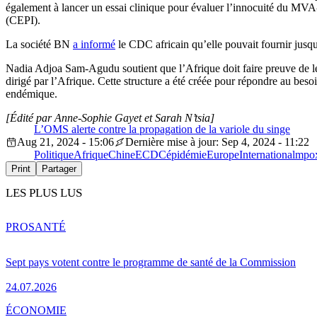
également à lancer un essai clinique pour évaluer l’innocuité du MVA-
(CEPI).
La société BN
a informé
le CDC africain qu’elle pouvait fournir jusqu’
Nadia Adjoa Sam-Agudu soutient que l’Afrique doit faire preuve de lead
dirigé par l’Afrique. Cette structure a été créée pour répondre au beso
endémique.
[Édité par Anne-Sophie Gayet et Sarah N’tsia]
L’OMS alerte contre la propagation de la variole du singe
Aug 21, 2024 - 15:06
Dernière mise à jour: Sep 4, 2024 - 11:22
Politique
Afrique
Chine
ECDC
épidémie
Europe
International
mpo
Print
Partager
LES PLUS LUS
PRO
SANTÉ
Sept pays votent contre le programme de santé de la Commission
24.07.2026
ÉCONOMIE