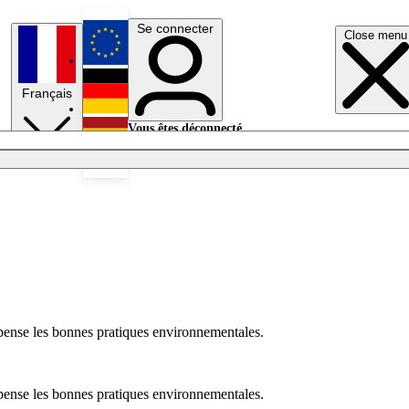
Se connecter
Close menu
English
Français
Deutsch
Vous êtes déconnecté.
Se connecter
Español
Lumières éteintes
ompense les bonnes pratiques environnementales.
ompense les bonnes pratiques environnementales.