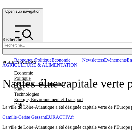
Open sub navigation
Recherche
Rapporteur
Politique
Économie
Newsletters
Evénements
Em
POLICY AREAS
AGRICULTURE & ALIMENTATION
Economie
Politique
Nantes élue capitale verte
Agriculture et Alimentation
Santé
Technologies
Energie, Environnement et Transport
Défense
La ville de Loire-Atlantique a été désignée capitale verte de l’Europe 
Camille-Cerise Gessant
EURACTIV.fr
La ville de Loire-Atlantique a été désignée capitale verte de l’Europe 