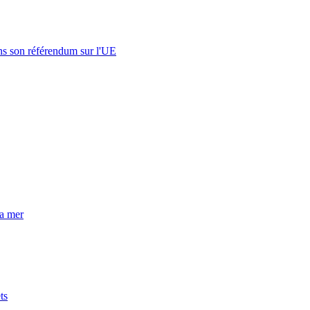
s son référendum sur l'UE
la mer
ts