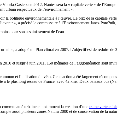
 Vitoria-Gasteiz en 2012, Nantes sera la « capitale verte » de l’Euro
nt urbain respectueux de l’environnement ».
voir la politique environnementale à l’œuvre. Le prix de la capitale ver
é à l’avenir », a précisé le commissaire à l’Environnement Janez Poto?nik
, moins pour son assainissement de l’eau.
baine, a adopté un Plan climat en 2007. L’objectif est de réduire de 30
in 2010 et jusqu’à juin 2011, 150 ménages de l’agglomération sont invi
commun et l’utilisation du vélo. Cette action a été largement récompensé
ivité a le plus long réseau de France, avec 42 kms. Deux bateaux bus (Na
 la communauté urbaine et notamment la création d’une
trame verte et bl
ompte aussi plusieurs zones Natura 2000 et de conservation de la nature