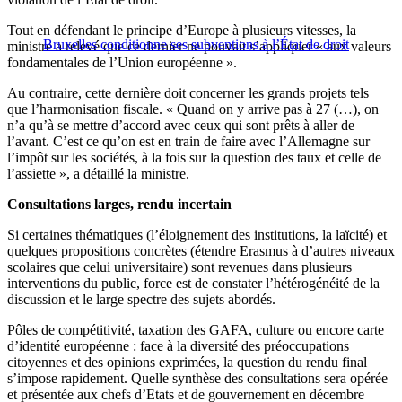
Tout en défendant le principe d’Europe à plusieurs vitesses, la
Bruxelles conditionne ses subventions à l’État de droit
ministre a relevé que ce dernier ne pouvait s’appliquer « aux valeurs
fondamentales de l’Union européenne ».
Au contraire, cette dernière doit concerner les grands projets tels
que l’harmonisation fiscale. « Quand on y arrive pas à 27 (…), on
n’a qu’à se mettre d’accord avec ceux qui sont prêts à aller de
l’avant. C’est ce qu’on est en train de faire avec l’Allemagne sur
l’impôt sur les sociétés, à la fois sur la question des taux et celle de
l’assiette », a détaillé la ministre.
Consultations larges, rendu incertain
Si certaines thématiques (l’éloignement des institutions, la laïcité) et
quelques propositions concrètes (étendre Erasmus à d’autres niveaux
scolaires que celui universitaire) sont revenues dans plusieurs
interventions du public, force est de constater l’hétérogénéité de la
discussion et le large spectre des sujets abordés.
Pôles de compétitivité, taxation des GAFA, culture ou encore carte
d’identité européenne : face à la diversité des préoccupations
citoyennes et des opinions exprimées, la question du rendu final
s’impose rapidement. Quelle synthèse des consultations sera opérée
et présentée aux chefs d’Etats et de gouvernement en décembre