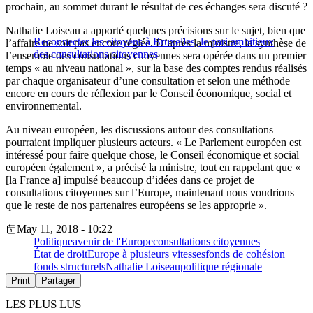
prochain, au sommet durant le résultat de ces échanges sera discuté ?
Nathalie Loiseau a apporté quelques précisions sur le sujet, bien que
Reconnecter les citoyens à Bruxelles, le pari ambitieux
l’affaire ne soit pas encore réglée. D’après la ministre, la synthèse de
des consultations citoyennes
l’ensemble des consultations citoyennes sera opérée dans un premier
temps « au niveau national », sur la base des comptes rendus réalisés
par chaque organisateur d’une consultation et selon une méthode
encore en cours de réflexion par le Conseil économique, social et
environnemental.
Au niveau européen, les discussions autour des consultations
pourraient impliquer plusieurs acteurs. « Le Parlement européen est
intéressé pour faire quelque chose, le Conseil économique et social
européen également », a précisé la ministre, tout en rappelant que «
[la France a] impulsé beaucoup d’idées dans ce projet de
consultations citoyennes sur l’Europe, maintenant nous voudrions
que le reste de nos partenaires européens se les approprie ».
May 11, 2018 - 10:22
Politique
avenir de l'Europe
consultations citoyennes
État de droit
Europe à plusieurs vitesses
fonds de cohésion
fonds structurels
Nathalie Loiseau
politique régionale
Print
Partager
LES PLUS LUS