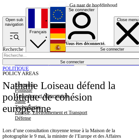
Ga naar de hoofdinhoud
Se connecter
Open sub
Close menu
English
navigation
Français
Deutsch
Vous êtes déconnecté.
Recherche
Se connecter
Español
Lumières éteintes
Se connecter
Rapporteur
Politique
Économie
Newsletters
Evénements
Em
POLITIQUE
POLICY AREAS
Nathalie Loiseau défend la
Economie
Politique
politique de cohésion
Agriculture et Alimentation
Santé
européenne
Technologies
Energie, Environnement et Transport
Défense
Lors d’une consultation citoyenne tenue à la Maison de la
photographie le 9 mai, la ministre de l’Europe et des Affaires