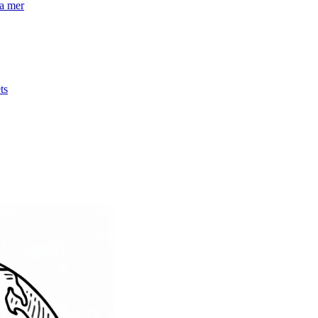
la mer
ts