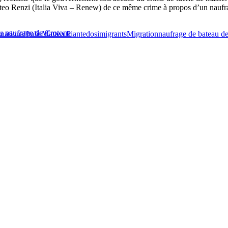
eo Renzi (Italia Viva – Renew) de ce même crime à propos d’un naufrag
 du naufrage de Crotone
rnational
Italie
Matteo Piantedosi
migrants
Migration
naufrage de bateau d