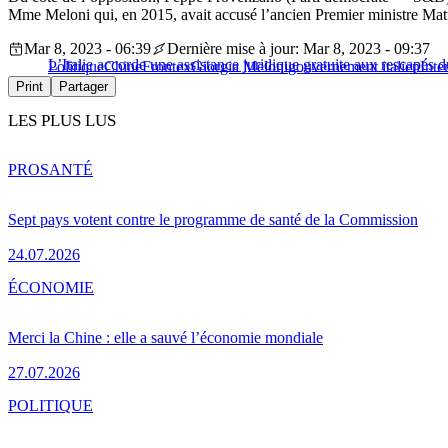
Mme Meloni qui, en 2015, avait accusé l’ancien Premier ministre Matt
Mar 8, 2023 - 06:39
Dernière mise à jour: Mar 8, 2023 - 09:37
L’Italie accorde une assistance juridique gratuite aux rescapés
Politique
Chine
Frontex
Giorgia Meloni
gouvernement italien
Inte
Print
Partager
LES PLUS LUS
PRO
SANTÉ
Sept pays votent contre le programme de santé de la Commission
24.07.2026
ÉCONOMIE
Merci la Chine : elle a sauvé l’économie mondiale
27.07.2026
POLITIQUE