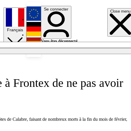
Se connecter
Close menu
English
Français
Deutsch
Vous êtes déconnecté.
Se connecter
Español
Lumières éteintes
 à Frontex de ne pas avoir
ôtes de Calabre, faisant de nombreux morts à la fin du mois de février,