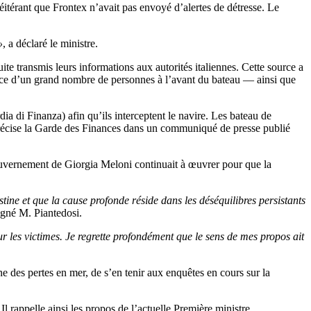
itérant que Frontex n’avait pas envoyé d’alertes de détresse. Le
»
, a déclaré le ministre.
te transmis leurs informations aux autorités italiennes. Cette source a
ence d’un grand nombre de personnes à l’avant du bateau — ainsi que
ia di Finanza) afin qu’ils interceptent le navire. Les bateau de
e précise la Garde des Finances dans un communiqué de presse publié
gouvernement de Giorgia Meloni continuait à œuvrer pour que la
stine et que la cause profonde réside dans les déséquilibres persistants
ligné M. Piantedosi.
sur les victimes. Je regrette profondément que le sens de mes propos ait
 des pertes en mer, de s’en tenir aux enquêtes en cours sur la
rappelle ainsi les propos de l’actuelle Première ministre