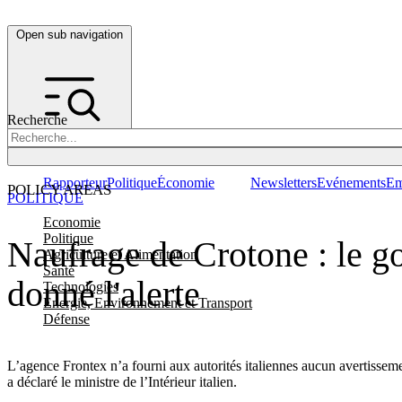
Open sub navigation
Recherche
Rapporteur
Politique
Économie
Newsletters
Evénements
Em
POLICY AREAS
POLITIQUE
Economie
Politique
Naufrage de Crotone : le g
Agriculture et Alimentation
Santé
donné l'alerte
Technologies
Energie, Environnement et Transport
Défense
L’agence Frontex n’a fourni aux autorités italiennes aucun avertisseme
a déclaré le ministre de l’Intérieur italien.