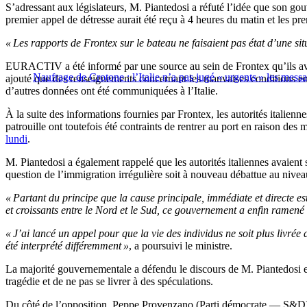
S’adressant aux législateurs, M. Piantedosi a réfuté l’idée que son g
premier appel de détresse aurait été reçu à 4 heures du matin et les pr
« Les rapports de Frontex sur le bateau ne faisaient pas état d’une s
EURACTIV a été informé par une source au sein de Frontex qu’ils avaient
Naufrage de Crotone : l’Italie n’a pas jugé « urgents » les mess
ajouté que des renseignements concernant les mauvaises conditions en
d’autres données ont été communiquées à l’Italie.
À la suite des informations fournies par Frontex, les autorités italien
patrouille ont toutefois été contraints de rentrer au port en raison d
lundi
.
M. Piantedosi a également rappelé que les autorités italiennes avaien
question de l’immigration irrégulière soit à nouveau débattue au nivea
« Partant du principe que la cause principale, immédiate et directe est
et croissants entre le Nord et le Sud, ce gouvernement a enfin ramené 
« J’ai lancé un appel pour que la vie des individus ne soit plus livrée 
été interprété différemment »
, a poursuivi le ministre.
La majorité gouvernementale a défendu le discours de M. Piantedosi et
tragédie et de ne pas se livrer à des spéculations.
Du côté de l’opposition, Peppe Provenzano (Parti démocrate — S&D) ré