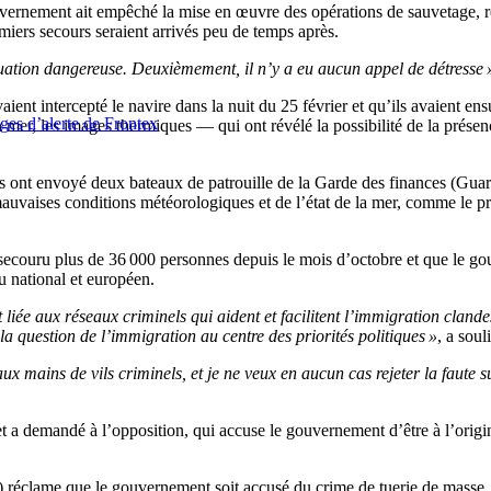
ouvernement ait empêché la mise en œuvre des opérations de sauvetage, ré
emiers secours seraient arrivés peu de temps après.
ituation dangereuse. Deuxièmement, il n’y a eu aucun appel de détresse 
 intercepté le navire dans la nuit du 25 février et qu’ils avaient ensui
ages d’alerte de Frontex
 mer, les images thermiques — qui ont révélé la possibilité de la prés
nes ont envoyé deux bateaux de patrouille de la Garde des finances (Guard
es mauvaises conditions météorologiques et de l’état de la mer, comme l
t secouru plus de 36 000 personnes depuis le mois d’octobre et que le 
u national et européen.
 liée aux réseaux criminels qui aident et facilitent l’immigration clande
la question de l’immigration au centre des priorités politiques »
, a sou
aux mains de vils criminels, et je ne veux en aucun cas rejeter la faute 
 a demandé à l’opposition, qui accuse le gouvernement d’être à l’origine
clame que le gouvernement soit accusé du crime de tuerie de masse. Il 