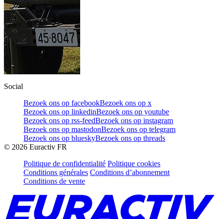
Social
Bezoek ons op facebook
Bezoek ons op x
Bezoek ons op linkedin
Bezoek ons op youtube
Bezoek ons op rss-feed
Bezoek ons op instagram
Bezoek ons op mastodon
Bezoek ons op telegram
Bezoek ons op bluesky
Bezoek ons op threads
©
2026
Euractiv FR
Politique de confidentialité
Politique cookies
Conditions générales
Conditions d’abonnement
Conditions de vente