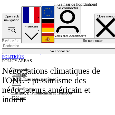
Ga naar de hoofdinhoud
Se connecter
Open sub
Close menu
English
navigation
Français
Deutsch
Vous êtes déconnecté.
Recherche
Se connecter
Español
Lumières éteintes
Se connecter
Rapporteur
Politique
Économie
Newsletters
Evénements
Em
POLITIQUE
POLICY AREAS
Négociations climatiques de
Economie
Politique
l'ONU : pessimisme des
Agriculture et Alimentation
Santé
négociateurs américain et
Technologies
Energie, Environnement et Transport
indien
Défense