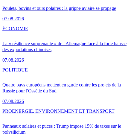
Poulets, bovins et ours polaires : la grippe aviaire se propage
07.08.2026
ÉCONOMIE
La « résilience surprenante » de l'Allemagne face à la forte hausse
des exportations chinoises
07.08.2026
POLITIQUE
Quatre pays européens mettent en garde contre les projets de la
Russie pour l'Ossétie du Sud
07.08.2026
PRO
ENERGIE, ENVIRONNEMENT ET TRANSPORT
Panneaux solaires et puces : Trump impose 15% de taxes sur le
polysilicium