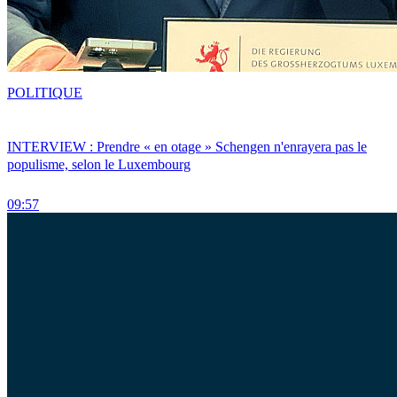
POLITIQUE
INTERVIEW : Prendre « en otage » Schengen n'enrayera pas le
populisme, selon le Luxembourg
09:57