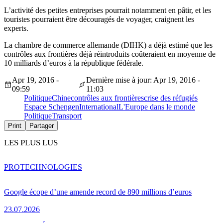
L’activité des petites entreprises pourrait notamment en pâtir, et les
touristes pourraient être découragés de voyager, craignent les
experts.
La chambre de commerce allemande (DIHK) a déjà estimé que les
contrôles aux frontières déjà réintroduits coûteraient en moyenne de
10 milliards d’euros à la république fédérale.
Apr 19, 2016 -
Dernière mise à jour: Apr 19, 2016 -
09:59
11:03
Politique
Chine
contrôles aux frontières
crise des réfugiés
Espace Schengen
International
L'Europe dans le monde
Politique
Transport
Print
Partager
LES PLUS LUS
PRO
TECHNOLOGIES
Google écope d’une amende record de 890 millions d’euros
23.07.2026