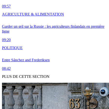
09:57
AGRICULTURE & ALIMENTATION
Garder un œil sur la Russie : les agriculteurs finlandais en première
ligne
09:20
POLITIQUE
Entre Sánchez and Frederiksen
08:42
PLUS DE CETTE SECTION