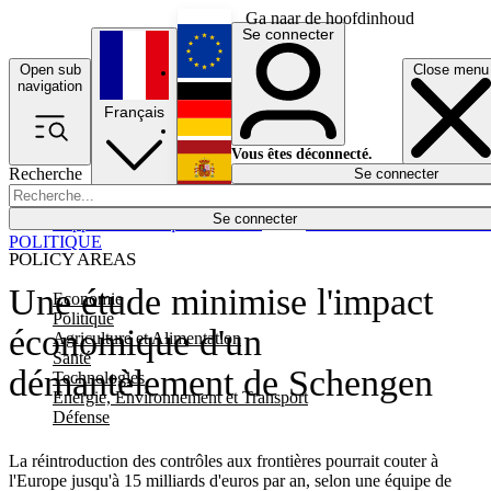
Ga naar de hoofdinhoud
Se connecter
Open sub
Close menu
English
navigation
Français
Deutsch
Vous êtes déconnecté.
Recherche
Se connecter
Español
Lumières éteintes
Se connecter
Rapporteur
Politique
Économie
Newsletters
Evénements
Em
POLITIQUE
POLICY AREAS
Une étude minimise l'impact
Economie
Politique
économique d'un
Agriculture et Alimentation
Santé
démantèlement de Schengen
Technologies
Energie, Environnement et Transport
Défense
La réintroduction des contrôles aux frontières pourrait couter à
l'Europe jusqu'à 15 milliards d'euros par an, selon une équipe de