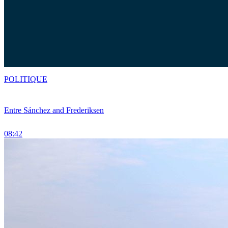
POLITIQUE
Entre Sánchez and Frederiksen
08:42