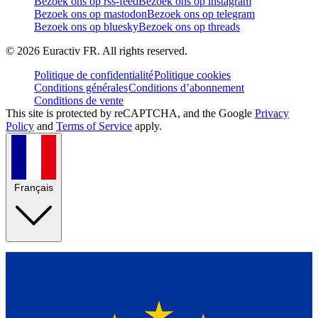
Bezoek ons op rss-feed
Bezoek ons op instagram
Bezoek ons op mastodon
Bezoek ons op telegram
Bezoek ons op bluesky
Bezoek ons op threads
©
2026
Euractiv FR. All rights reserved.
Politique de confidentialité
Politique cookies
Conditions générales
Conditions d’abonnement
Conditions de vente
This site is protected by reCAPTCHA, and the Google
Privacy
Policy
and
Terms of Service
apply.
Français