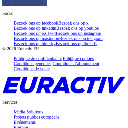
Social
Bezoek ons op facebook
Bezoek ons op x
Bezoek ons op linkedin
Bezoek ons op youtube
Bezoek ons op rss-feed
Bezoek ons op instagram
Bezoek ons op mastodon
Bezoek ons op telegram
Bezoek ons op bluesky
Bezoek ons op threads
©
2026
Euractiv FR
Politique de confidentialité
Politique cookies
Conditions générales
Conditions d’abonnement
Conditions de vente
Services
Media Solutions
Projets publics européens
Evénements
Emplois