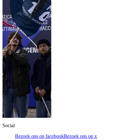
Social
Bezoek ons op facebook
Bezoek ons op x