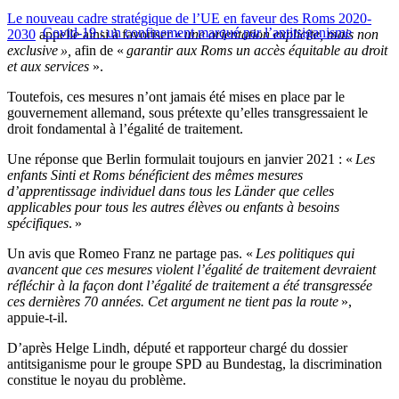
Le nouveau cadre stratégique de l’UE en faveur des Roms 2020-
Covid-19 : un confinement marqué par l’antitsiganisme
2030
appelle ainsi à favoriser «
une orientation explicite, mais non
exclusive »,
afin de «
garantir aux Roms un accès équitable au droit
et aux services
».
Toutefois, ces mesures n’ont jamais été mises en place par le
gouvernement allemand, sous prétexte qu’elles transgressaient le
droit fondamental à l’égalité de traitement.
Une réponse que Berlin formulait toujours en janvier 2021 : «
Les
enfants Sinti et Roms bénéficient des mêmes mesures
d’apprentissage individuel dans tous les Länder que celles
applicables pour tous les autres élèves ou enfants à besoins
spécifiques
. »
Un avis que Romeo Franz ne partage pas. «
Les politiques qui
avancent que ces mesures violent l’égalité de traitement devraient
réfléchir à la façon dont l’égalité de traitement a été transgressée
ces dernières 70 années. Cet argument ne tient pas la route
»,
appuie-t-il.
D’après Helge Lindh, député et rapporteur chargé du dossier
antitsiganisme pour le groupe SPD au Bundestag, la discrimination
constitue le noyau du problème.