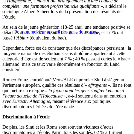
la
Hauptschule
, «
mais n’ont pratiquement aucune chance de
compléter une formation professionnelle qualifiante
», a déclaré le
sociologue Albert Scheer lors de la présentation des résultats de
l’étude.
Au sein de la jeune génération (18-25 ans), une tendance positive se
Pour un meilleur accueil des gens du voyage
détache : seuls 15 % ont quitté l’école sans diplôme, et 17 % ont
passé
l’Abitur
(équivalent du bac).
Cependant, force est de constater que des discrépances persistent : la
moyenne nationale des étudiants sans diplôme appartenant à cette
catégorie d’âge est de seulement 7 % ; 40 % passent certes le « bac »
allemand, mais ce taux varie énormément en fonction du Land
considéré.
Romeo Franz, eurodéputé Verts/ALE et premier Sinti à siéger au
Parlement européen, qualifie ces résultats d’«
effrayants
». Ils ne font
que mettre en exergue
« la façon dont les gens souffrent encore à
l’heure actuelle de
l’Holocauste
», a-t-il soutenu dans un entretien
avec
Euractiv Allemagne
, faisant référence aux politiques
discriminatoires héritées de l’ère nazie.
Discrimination à l’école
De plus, les Sinti et les Roms sont souvent victimes d’actes
discriminatoires à l’école. Parmi tous les sondés, 62 % affirment