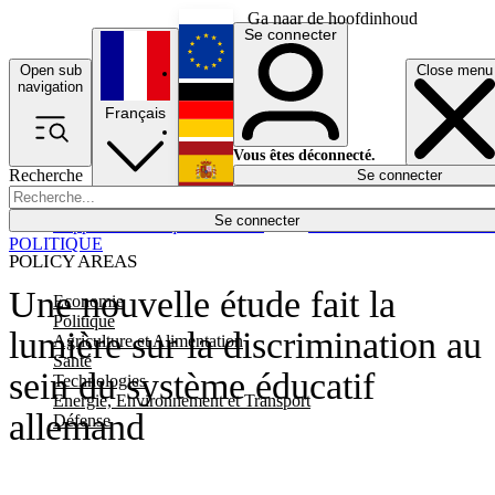
Ga naar de hoofdinhoud
Se connecter
Open sub
Close menu
English
navigation
Français
Deutsch
Vous êtes déconnecté.
Recherche
Se connecter
Español
Lumières éteintes
Se connecter
Rapporteur
Politique
Économie
Newsletters
Evénements
Em
POLITIQUE
POLICY AREAS
Une nouvelle étude fait la
Economie
Politique
lumière sur la discrimination au
Agriculture et Alimentation
Santé
sein du système éducatif
Technologies
Energie, Environnement et Transport
allemand
Défense