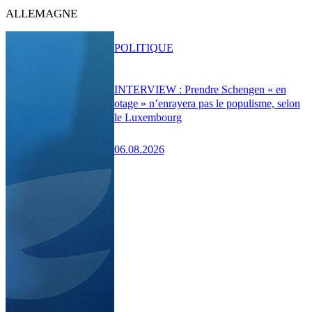
ALLEMAGNE
POLITIQUE
INTERVIEW : Prendre Schengen « en
otage » n’enrayera pas le populisme, selon
le Luxembourg
06.08.2026