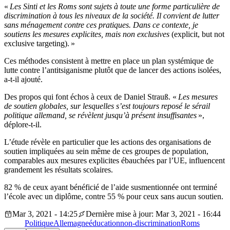
«
Les Sinti et les Roms sont sujets à toute une forme particulière de
discrimination à tous les niveaux de la société. Il convient de lutter
sans ménagement contre ces pratiques. Dans ce contexte, je
soutiens les mesures explicites, mais non exclusives
(explicit, but not
exclusive targeting). »
Ces méthodes consistent à mettre en place un plan systémique de
lutte contre l’antitsiganisme plutôt que de lancer des actions isolées,
a-t-il ajouté.
Des propos qui font échos à ceux de Daniel Strauß. «
Les mesures
de soutien globales, sur lesquelles s’est toujours reposé le sérail
politique allemand, se révèlent jusqu’à présent insuffisantes
»,
déplore-t-il.
L’étude révèle en particulier que les actions des organisations de
soutien impliquées au sein même de ces groupes de population,
comparables aux mesures explicites ébauchées par l’UE, influencent
grandement les résultats scolaires.
82 % de ceux ayant bénéficié de l’aide susmentionnée ont terminé
l’école avec un diplôme, contre 55 % pour ceux sans aucun soutien.
Mar 3, 2021 - 14:25
Dernière mise à jour: Mar 3, 2021 - 16:44
Politique
Allemagne
éducation
non-discrimination
Roms