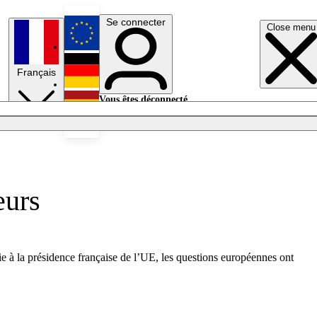
Se connecter
Close menu
English
Français
Deutsch
Vous êtes déconnecté.
Se connecter
Español
Lumières éteintes
eurs
ie à la présidence française de l’UE, les questions européennes ont