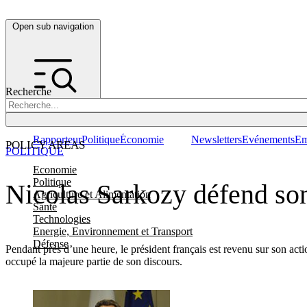
Open sub navigation
Recherche
Rapporteur
Politique
Économie
Newsletters
Evénements
Em
POLICY AREAS
POLITIQUE
Economie
Politique
Nicolas Sarkozy défend son
Agriculture et Alimentation
Santé
Technologies
Energie, Environnement et Transport
Défense
Pendant près d’une heure, le président français est revenu sur son act
occupé la majeure partie de son discours.