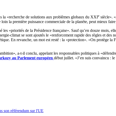
e
ans la «recherche de solutions aux problèmes globaux du XXI
siècle». 
oin la première puissance commerciale de la planète, peut mieux faire co
ué les «priorités de la Présidence française». Sauf qu’en douze mois, ell
gie-climat se sont ajoutés le «renforcement rapide des règles et des nor
étique. En revanche, un mot est resté : la «protection». «On protège la 
bition», a-t-il conclu, appelant les responsables politiques à «défendre 
Sarkozy au Parlement européen
début juillet. «J’en suis convaincu : le
s son référendum sur l'UE