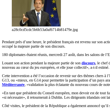
a28c0cd5cdc5b6b53a0af6714b81479e.jpg
Pendant près d’une heure, le président français est revenu sur son act
occupé la majeure partie de son discours.
180 diplomates étaient réunis, mercredi 27 août, dans les salons de l
Louant son action pendant la majeure partie de son
discours
, le chef
nouveau au cœur du jeu européen, et elle joue collectif», a-t-il estimé.
Cette intervention a été l’occasion de revenir sur des thèmes chers à 
G13, ou «mieux, en G14 pour permettre la participation d’un pays a
Méditerranée
, «validation la plus éclatante du nouveau cours de notr
«En tant que président du Conseil européen, mon devoir est de tout fair
«si nécessaire», il retournerait à Dublin. Les dirigeants irlandais ont l
Côté visites, le président de la République a également annoncé qu’il s