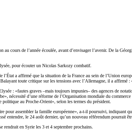
ion au cours de l’année écoulée, avant d’envisager l’avenir. De la Géorg
’Elysée, pour écouter un Nicolas Sarkozy combatif.
 de l’État a affirmé que la situation de la France au sein de l’Union eur
 Balayant toute critique sur les tensions avec l’Allemagne, il a affirmé 
l’Elysée : «fautes graves –mais toujours impunies– des agences de notat
rabe», nécessité d’une réforme de l’Organisation mondiale du commerc
e politique au Proche-Orient», selon les termes du président.
e pour assembler la famille européenne», a-t-il poursuivi, indiquant que 
aissé entendre, le 24 août dernier, qu’un nouveau référendum pourrait être
e rendrait en Syrie les 3 et 4 septembre prochains.