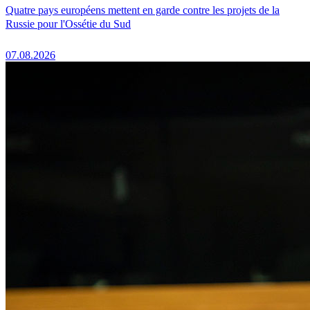
Quatre pays européens mettent en garde contre les projets de la
Russie pour l'Ossétie du Sud
07.08.2026