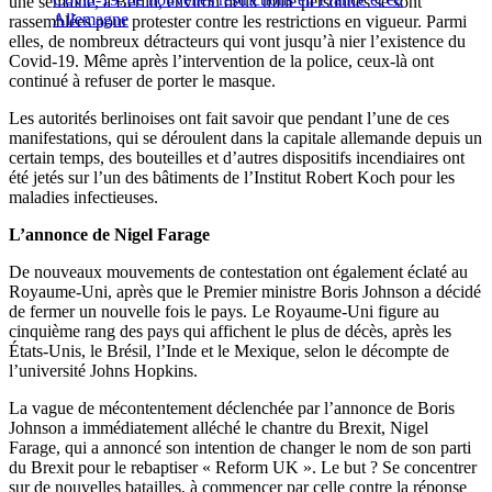
une semaine, à Berlin, environ deux mille personnes se sont
Allemagne
rassemblées pour protester contre les restrictions en vigueur. Parmi
elles, de nombreux détracteurs qui vont jusqu’à nier l’existence du
Covid-19. Même après l’intervention de la police, ceux-là ont
continué à refuser de porter le masque.
Les autorités berlinoises ont fait savoir que pendant l’une de ces
manifestations, qui se déroulent dans la capitale allemande depuis un
certain temps, des bouteilles et d’autres dispositifs incendiaires ont
été jetés sur l’un des bâtiments de l’Institut Robert Koch pour les
maladies infectieuses.
L’annonce de Nigel Farage
De nouveaux mouvements de contestation ont également éclaté au
Royaume-Uni, après que le Premier ministre Boris Johnson a décidé
de fermer un nouvelle fois le pays. Le Royaume-Uni figure au
cinquième rang des pays qui affichent le plus de décès, après les
États-Unis, le Brésil, l’Inde et le Mexique, selon le décompte de
l’université Johns Hopkins.
La vague de mécontentement déclenchée par l’annonce de Boris
Johnson a immédiatement alléché le chantre du Brexit, Nigel
Farage, qui a annoncé son intention de changer le nom de son parti
du Brexit pour le rebaptiser « Reform UK ». Le but ? Se concentrer
sur de nouvelles batailles, à commencer par celle contre la réponse