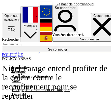
Ga naar de hoofdinhoud
Se connecter
Open sub
Close menu
English
navigation
Français
Deutsch
Vous êtes déconnecté.
Recherche
Se connecter
Español
Lumières éteintes
Se connecter
Rapporteur
Politique
Économie
Newsletters
Evénements
Em
POLITIQUE
POLICY AREAS
Nigel Farage entend profiter de
Economie
Politique
la colère contre le
Agriculture et Alimentation
Santé
reconfinement pour se
Technologies
Energie, Environnement et Transport
reprofiler
Défense