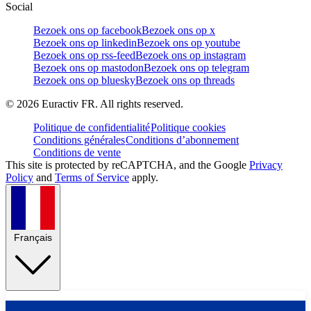
Social
Bezoek ons op facebook
Bezoek ons op x
Bezoek ons op linkedin
Bezoek ons op youtube
Bezoek ons op rss-feed
Bezoek ons op instagram
Bezoek ons op mastodon
Bezoek ons op telegram
Bezoek ons op bluesky
Bezoek ons op threads
©
2026
Euractiv FR. All rights reserved.
Politique de confidentialité
Politique cookies
Conditions générales
Conditions d’abonnement
Conditions de vente
This site is protected by reCAPTCHA, and the Google
Privacy
Policy
and
Terms of Service
apply.
Français