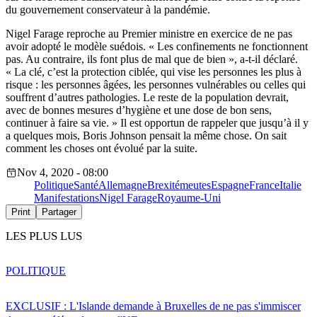
du gouvernement conservateur à la pandémie.
Nigel Farage reproche au Premier ministre en exercice de ne pas
avoir adopté le modèle suédois. « Les confinements ne fonctionnent
pas. Au contraire, ils font plus de mal que de bien », a-t-il déclaré.
« La clé, c’est la protection ciblée, qui vise les personnes les plus à
risque : les personnes âgées, les personnes vulnérables ou celles qui
souffrent d’autres pathologies. Le reste de la population devrait,
avec de bonnes mesures d’hygiène et une dose de bon sens,
continuer à faire sa vie. » Il est opportun de rappeler que jusqu’à il y
a quelques mois, Boris Johnson pensait la même chose. On sait
comment les choses ont évolué par la suite.
Nov 4, 2020 - 08:00
Politique
Santé
Allemagne
Brexit
émeutes
Espagne
France
Italie
Manifestations
Nigel Farage
Royaume-Uni
Print
Partager
LES PLUS LUS
POLITIQUE
EXCLUSIF : L'Islande demande à Bruxelles de ne pas s'immiscer