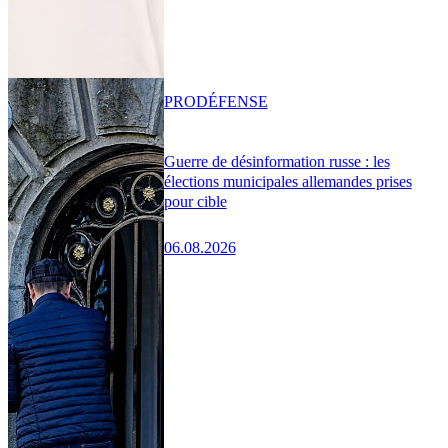
PRO
DÉFENSE
Guerre de désinformation russe : les
élections municipales allemandes prises
pour cible
06.08.2026