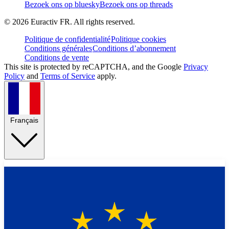
Bezoek ons op bluesky
Bezoek ons op threads
©
2026
Euractiv FR. All rights reserved.
Politique de confidentialité
Politique cookies
Conditions générales
Conditions d’abonnement
Conditions de vente
This site is protected by reCAPTCHA, and the Google
Privacy
Policy
and
Terms of Service
apply.
Français