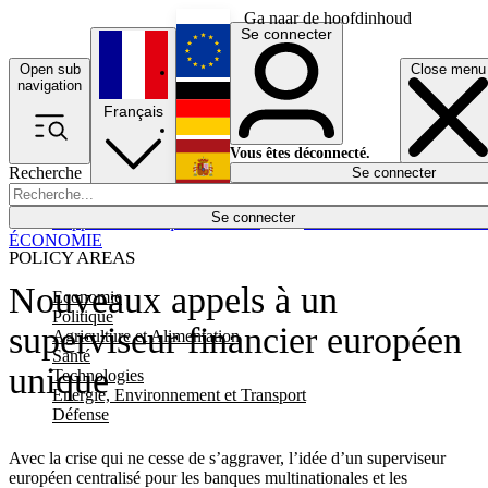
Ga naar de hoofdinhoud
Se connecter
Open sub
Close menu
English
navigation
Français
Deutsch
Vous êtes déconnecté.
Recherche
Se connecter
Español
Lumières éteintes
Se connecter
Rapporteur
Politique
Économie
Newsletters
Evénements
Em
ÉCONOMIE
POLICY AREAS
Nouveaux appels à un
Economie
Politique
superviseur financier européen
Agriculture et Alimentation
Santé
unique
Technologies
Energie, Environnement et Transport
Défense
Avec la crise qui ne cesse de s’aggraver, l’idée d’un superviseur
européen centralisé pour les banques multinationales et les