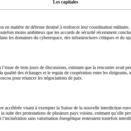
Les capitales
 matière de défense destiné à renforcer leur coordination militaire, leur
e toutefois moins ambitieux que les accords de sécurité récemment conclu
s les domaines du cyberespace, des infrastructures critiques et du spa
ssue de trois jours de discussions, estimant que la rencontre avait pe
la qualité des échanges et le regain de coopération entre les dirigeants, t
Moscou pour relancer les négociations de paix.
 accélérée visant à exempter la Suisse de la nouvelle interdiction eur
a suite des protestations de plusieurs pays voisins, estimant qu’elle per
l’incinération sans valorisation énergétique resteraient toutefois interdi