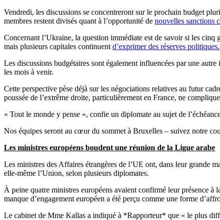
Vendredi, les discussions se concentreront sur le prochain budget pluri
membres restent divisés quant à l’opportunité de
nouvelles sanctions c
Concernant l’Ukraine, la question immédiate est de savoir si les cinq g
mais plusieurs capitales continuent
d’exprimer des réserves politiques.
Les discussions budgétaires sont également influencées par une autre i
les mois à venir.
Cette perspective pèse déjà sur les négociations relatives au futur cad
poussée de l’extrême droite, particulièrement en France, ne complique
« Tout le monde y pense », confie un diplomate au sujet de l’échéance 
Nos équipes seront au cœur du sommet à Bruxelles – suivez notre cou
Les ministres européens boudent une réunion de la Ligue arabe
Les ministres des Affaires étrangères de l’UE ont, dans leur grande ma
elle-même l’Union, selon plusieurs diplomates.
À peine quatre ministres européens avaient confirmé leur présence à l
manque d’engagement européen a été perçu comme une forme d’affront
Le cabinet de Mme Kallas a indiqué à *Rapporteur* que « le plus diffici