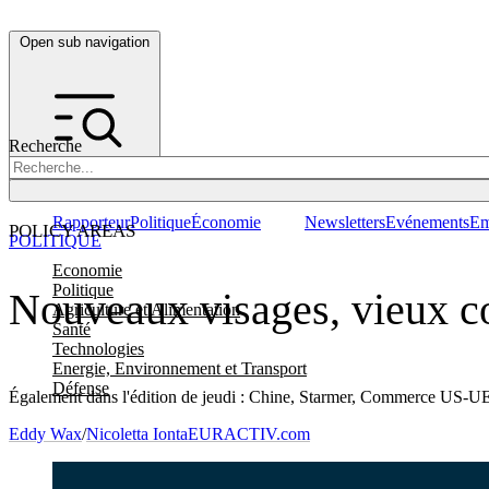
Open sub navigation
Recherche
Rapporteur
Politique
Économie
Newsletters
Evénements
Em
POLICY AREAS
POLITIQUE
Economie
Politique
Nouveaux visages, vieux 
Agriculture et Alimentation
Santé
Technologies
Energie, Environnement et Transport
Défense
Également dans l'édition de jeudi : Chine, Starmer, Commerce US-
Eddy Wax
/
Nicoletta Ionta
EURACTIV.com