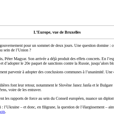
L’Europe, vue de Bruxelles
e gouvernement pour un sommet de deux jours. Une question domine : ce 
au sein de l’Union ?
is, Péter Magyar. Son arrivée a déjà produit des effets concrets. En l’
et d’adopter le 20e paquet de sanctions contre la Russie, jusqu’alors bl
ement parvenir à adopter des conclusions communes à l’unanimité. Une évol
ilières font leur retour, notamment le Slovène Janez Janša et le Bulgare
ns, voire de les entraver.
ment les rapports de force au sein du Conseil européen, nuance un diplom
di : l’Ukraine – et donc, en filigrane, la question de l’élargissement –
nois
.