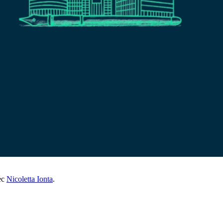
ec
Nicoletta Ionta
.