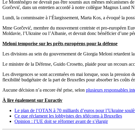
Le Monténégro ne devrait pas être soumis aux mêmes mécanismes de sur
Gorčević, dans un entretien accordé à notre collègue Magnus Lund Ni
Lundi, la commissaire à l’Élargissement, Marta Kos, a évoqué la possi
Mme Gorčević, membre du mouvement centriste et pro-européen Europe
Moldavie, l’Ukraine ou l’Albanie, et devrait donc bénéficier d’une pér
Meloni temporise sur les prêts européens pour la défense
Les divisions au sein du gouvernement de Giorgia Meloni retardent la 
Le ministre de la Défense, Guido Crosetto, plaide pour un recours accr
Les divergences se sont accentuées en mai lorsque, sous la pression d
flexibilité budgétaire de la part de Bruxelles pour absorber les coûts é
Aucune décision n’a encore été prise, selon
plusieurs responsables int
À lire également sur Euractiv
Le plan de l’OTAN à 70 milliards d’euros pour l’Ukraine soulèv
Ce que réclament les lobbyistes des télécoms à Bruxelles
Opinion : l’UE doit se réformer avant de s’élargir