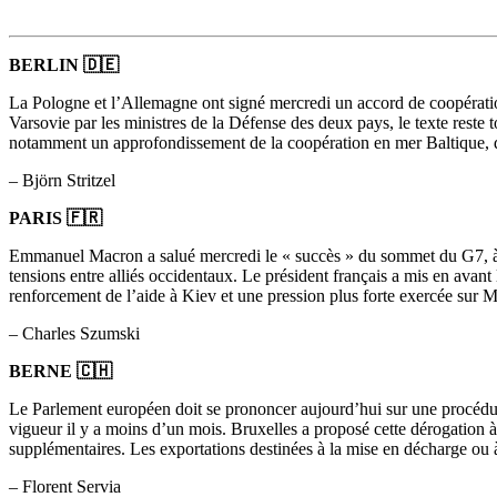
BERLIN 🇩🇪
La Pologne et l’Allemagne ont signé mercredi un accord de coopération en
Varsovie par les ministres de la Défense des deux pays, le texte rest
notamment un approfondissement de la coopération en mer Baltique, dan
– Björn Stritzel
PARIS 🇫🇷
Emmanuel Macron a salué mercredi le « succès » du sommet du G7, à l’i
tensions entre alliés occidentaux. Le président français a mis en avant 
renforcement de l’aide à Kiev et une pression plus forte exercée sur 
– Charles Szumski
BERNE 🇨🇭
Le Parlement européen doit se prononcer aujourd’hui sur une procédure
vigueur il y a moins d’un mois. Bruxelles a proposé cette dérogation à l
supplémentaires. Les exportations destinées à la mise en décharge ou à 
– Florent Servia