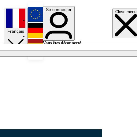
Se connecter
Close menu
English
Français
Deutsch
Vous êtes déconnecté.
Se connecter
Español
Lumières éteintes