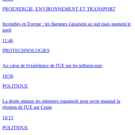
PRO
ENERGIE, ENVIRONNEMENT ET TRANSPORT
Incendies en Europe : les flammes s'apaisent au sud mais gagnent le
nord
11:46
PRO
TECHNOLOGIES
Au cœur de l'expérience de l'UE sur les influenceurs
10:56
POLITIQUE
La droite attaque les ministres espagnols pour avoir manqué la
réunion de l'UE sur Ceuta
10:15
POLITIQUE