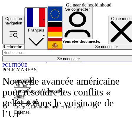
Ga naar de hoofdinhoud
Se connecter
Open sub
Close menu
English
navigation
Français
Deutsch
Vous êtes déconnecté.
Recherche
Se connecter
Español
Lumières éteintes
Se connecter
Rapporteur
Politique
Économie
Newsletters
Evénements
Em
POLITIQUE
POLICY AREAS
Nouvelle avancée américaine
Economie
Politique
pour résoudre les conflits «
Agriculture et Alimentation
Santé
gelés » dans le voisinage de
Technologies
Energie, Environnement et Transport
l’UE
Défense