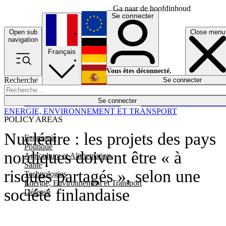
Ga naar de hoofdinhoud
Se connecter
Open sub
Close menu
English
navigation
Français
Deutsch
Vous êtes déconnecté.
Recherche
Se connecter
Español
Lumières éteintes
Se connecter
Rapporteur
Politique
Économie
Newsletters
Evénements
Em
ENERGIE, ENVIRONNEMENT ET TRANSPORT
POLICY AREAS
Nucléaire : les projets des pays
Economie
Politique
nordiques doivent être « à
Agriculture et Alimentation
Santé
risques partagés », selon une
Technologies
Energie, Environnement et Transport
société finlandaise
Défense