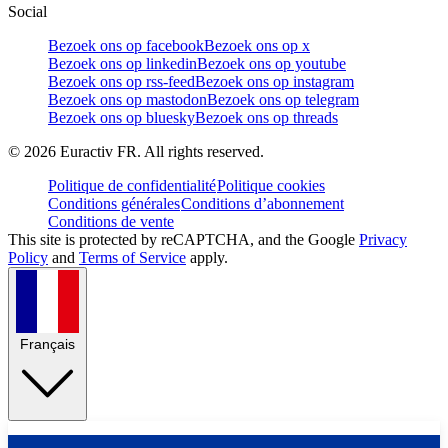
Social
Bezoek ons op facebook
Bezoek ons op x
Bezoek ons op linkedin
Bezoek ons op youtube
Bezoek ons op rss-feed
Bezoek ons op instagram
Bezoek ons op mastodon
Bezoek ons op telegram
Bezoek ons op bluesky
Bezoek ons op threads
©
2026
Euractiv FR. All rights reserved.
Politique de confidentialité
Politique cookies
Conditions générales
Conditions d’abonnement
Conditions de vente
This site is protected by reCAPTCHA, and the Google
Privacy
Policy
and
Terms of Service
apply.
Français