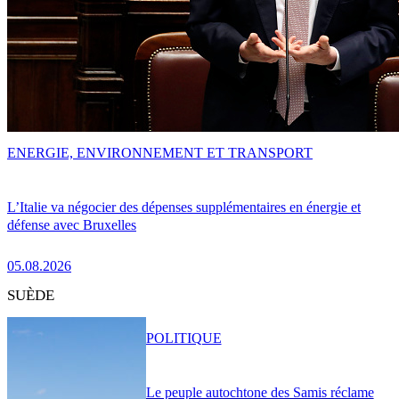
ENERGIE, ENVIRONNEMENT ET TRANSPORT
L’Italie va négocier des dépenses supplémentaires en énergie et
défense avec Bruxelles
05.08.2026
SUÈDE
POLITIQUE
Le peuple autochtone des Samis réclame