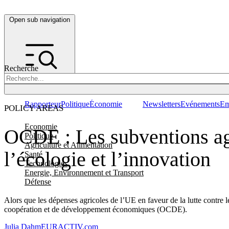
Open sub navigation
Recherche
Rapporteur
Politique
Économie
Newsletters
Evénements
Em
POLICY AREAS
Economie
OCDE : Les subventions agr
Politique
Agriculture et Alimentation
l’écologie et l’innovation
Santé
Technologies
Energie, Environnement et Transport
Défense
Alors que les dépenses agricoles de l’UE en faveur de la lutte contre 
coopération et de développement économiques (OCDE).
Julia Dahm
EURACTIV.com