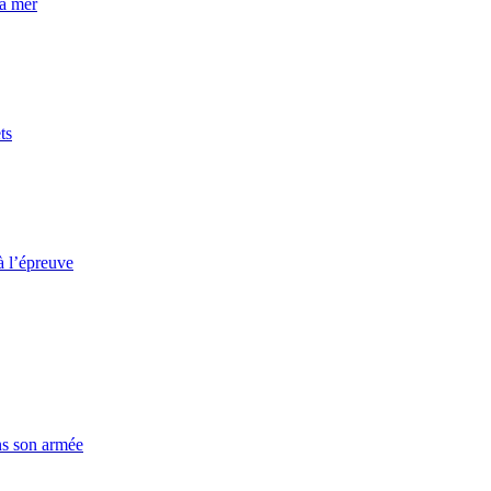
la mer
ts
à l’épreuve
ns son armée