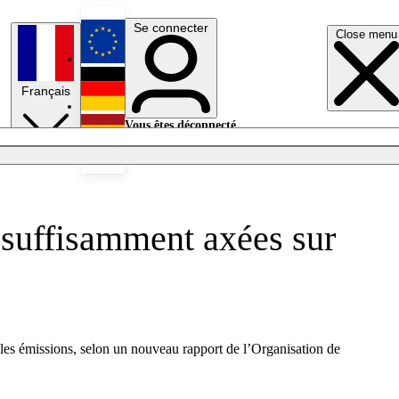
Se connecter
Close menu
English
Français
Deutsch
Vous êtes déconnecté.
Se connecter
Español
Lumières éteintes
 suffisamment axées sur
e les émissions, selon un nouveau rapport de l’Organisation de