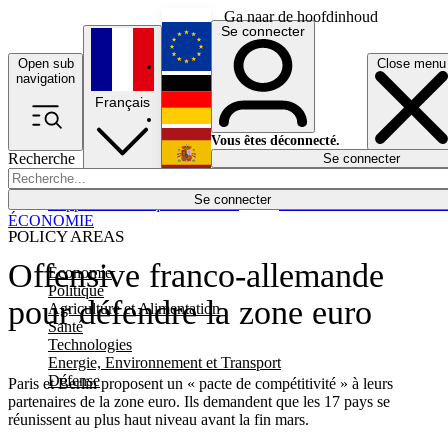
Ga naar de hoofdinhoud
Se connecter
Open sub
Close menu
English
navigation
Français
Deutsch
Vous êtes déconnecté.
Recherche
Se connecter
Español
Lumières éteintes
Se connecter
Rapporteur
Politique
Économie
Newsletters
Evénements
Em
ÉCONOMIE
POLICY AREAS
Offensive franco-allemande
Economie
Politique
pour défendre la zone euro
Agriculture et Alimentation
Santé
Technologies
Energie, Environnement et Transport
Défense
Paris et Berlin proposent un « pacte de compétitivité » à leurs
partenaires de la zone euro. Ils demandent que les 17 pays se
réunissent au plus haut niveau avant la fin mars.