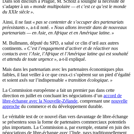
Dans son discours à Prague, M. Scholz a souligné la nécessité de
s’adapter à un
« monde multipolaire — et c’est ce qu’est le monde
du XXIe siècle »
.
Ainsi, il ne faut
« pas se contenter de s’occuper des partenariats
préexistants »
, a-t-il noté.
« Nous allons investir dans de nouveaux
partenariats — en Asie, en Afrique et en Amérique latine. »
M. Bullmann, député du SPD, a salué ce clin d’œil aux autres
continents.
« C’est l’engagement d’activer et de réactiver nos
contacts avec l’Asie, l’Afrique et l’Amérique latine qui est souhaité
et attendu de toute urgence »
, a-t-il expliqué.
Mais dans les partenariats avec les partenaires économiques plus
faibles, il faut veiller à ce que ceux-ci s’opèrent sur un pied d’égalité
et soient axés sur l’indispensable
« transition écologique. »
La Commission européenne a fait un premier pas dans cette
direction en juillet en concluant les négociations d’un
accord de
libre-échange avec la Nouvelle-Zélande
, comprenant une
nouvelle
approche
du commerce et du développement durable.
Le véritable test de ce nouvel élan vers davantage de libre-échange
se présentera sous la forme de partenaires commerciaux potentiels
plus importants. La Commission a, par exemple, entamé en juin des
négociations de libre-échange avec l’Inde, pays traditionnellement