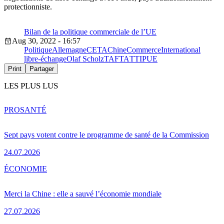
protectionniste.
Bilan de la politique commerciale de l’UE
Aug 30, 2022 - 16:57
Politique
Allemagne
CETA
Chine
Commerce
International
libre-échange
Olaf Scholz
TAFTA
TTIP
UE
Print
Partager
LES PLUS LUS
PRO
SANTÉ
Sept pays votent contre le programme de santé de la Commission
24.07.2026
ÉCONOMIE
Merci la Chine : elle a sauvé l’économie mondiale
27.07.2026