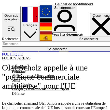
Ga naar de hoofdinhoud
Se connecter
Open sub
Close menu
English
navigation
Français
Deutsch
Vous êtes déconnecté.
Recherche
Se connecter
Español
Lumières éteintes
Se connecter
Rapporteur
Politique
Économie
Newsletters
Evénements
Em
POLITIQUE
POLICY AREAS
Olaf Scholz appelle à une
Economie
Politique
"politique commerciale
Agriculture et Alimentation
Santé
ambitieuse" pour l'UE
Technologies
Energie, Environnement et Transport
Défense
Le chancelier allemand Olaf Scholz a appelé à une revitalisation de
la politique commerciale de l’UE lors de son discours sur l’Europe à