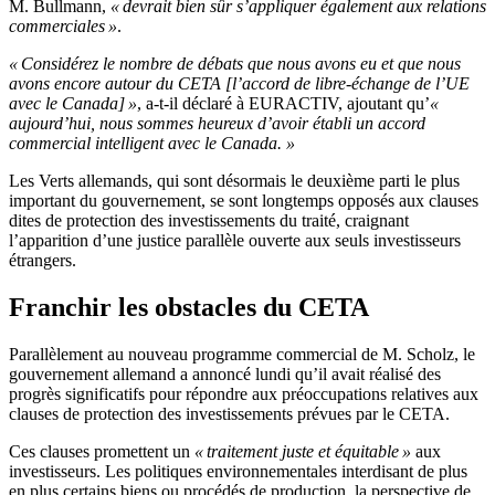
M. Bullmann,
« devrait bien sûr s’appliquer également aux relations
commerciales »
.
« Considérez le nombre de débats que nous avons eu et que nous
avons encore autour du CETA [l’accord de libre-échange de l’UE
avec le Canada] »
, a-t-il déclaré à EURACTIV, ajoutant qu’
«
aujourd’hui, nous sommes heureux d’avoir établi un accord
commercial intelligent avec le Canada. »
Les Verts allemands, qui sont désormais le deuxième parti le plus
important du gouvernement, se sont longtemps opposés aux clauses
dites de protection des investissements du traité, craignant
l’apparition d’une justice parallèle ouverte aux seuls investisseurs
étrangers.
Franchir les obstacles du CETA
Parallèlement au nouveau programme commercial de M. Scholz, le
gouvernement allemand a annoncé lundi qu’il avait réalisé des
progrès significatifs pour répondre aux préoccupations relatives aux
clauses de protection des investissements prévues par le CETA.
Ces clauses promettent un
« traitement juste et équitable »
aux
investisseurs. Les politiques environnementales interdisant de plus
en plus certains biens ou procédés de production, la perspective de