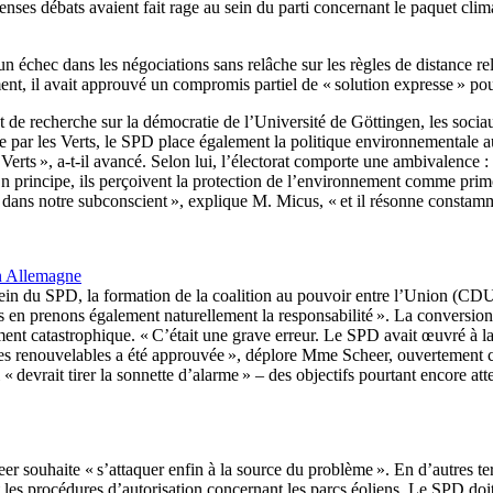
nses débats avaient fait rage au sein du parti concernant le paquet clim
n échec dans les négociations sans relâche sur les règles de distance re
nt, il avait approuvé un compromis partiel de « solution expresse » pou
e recherche sur la démocratie de l’Université de Göttingen, les sociau
née par les Verts, le SPD place également la politique environnementale a
Verts », a-t-il avancé. Selon lui, l’électorat comporte une ambivalence :
En principe, ils perçoivent la protection de l’environnement comme prim
is” dans notre subconscient », explique M. Micus, « et il résonne constam
en Allemagne
sein du SPD, la formation de la coalition au pouvoir entre l’Union (CD
us en prenons également naturellement la responsabilité ». La conversio
rement catastrophique. « C’était une grave erreur. Le SPD avait œuvré à 
es renouvelables a été approuvée », déplore Mme Scheer, ouvertement cri
« devrait tirer la sonnette d’alarme » – des objectifs pourtant encore att
souhaite « s’attaquer enfin à la source du problème ». En d’autres ter
es procédures d’autorisation concernant les parcs éoliens. Le SPD doit