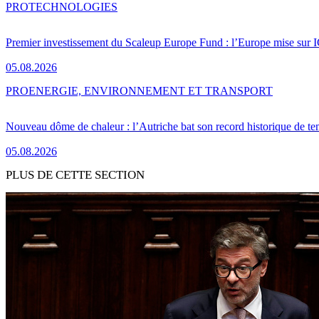
PRO
TECHNOLOGIES
Premier investissement du Scaleup Europe Fund : l’Europe mise sur
05.08.2026
PRO
ENERGIE, ENVIRONNEMENT ET TRANSPORT
Nouveau dôme de chaleur : l’Autriche bat son record historique de te
05.08.2026
PLUS DE CETTE SECTION