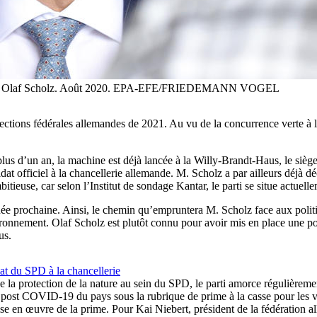
ellerie, Olaf Scholz. Août 2020. EPA-EFE/FRIEDEMANN VOGEL
ions fédérales allemandes de 2021. Au vu de la concurrence verte à l’ho
lus d’un an, la machine est déjà lancée à la Willy-Brandt-Haus, le siè
at officiel à la chancellerie allemande. M. Scholz a par ailleurs déjà dé
ieuse, car selon l’Institut de sondage Kantar, le parti se situe actuelle
née prochaine. Ainsi, le chemin qu’empruntera M. Scholz face aux politi
vironnement. Olaf Scholz est plutôt connu pour avoir mis en place une p
us.
t du SPD à la chancellerie
la protection de la nature au sein du SPD, le parti amorce régulièrement 
ce post COVID-19 du pays sous la rubrique de prime à la casse pour les 
 mise en œuvre de la prime. Pour Kai Niebert, président de la fédération a