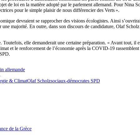
jet de loi en la matière adopté par le parlement allemand. Pour Nina Sche
ctrices pour le simple plaisir de nous différencier des Verts ».
nomique devraient se rapprocher des visions écologistes. Ainsi s’ouvrirai
er une majorité. En outre, dans son discours de candidature, Olaf Scholz
Toutefois, elle demanderait une certaine préparation. « Avant tout, il es
limat et le renforcement de l’économie après la COVID-19 rassemblent tou
e SPD.
in allemande
4
rgie & Climat
Olaf Scholz
sociaux-démocrates SPD
tance de la Grèce