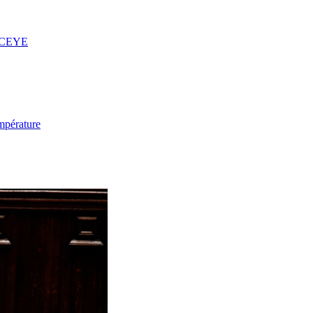
 ICEYE
mpérature