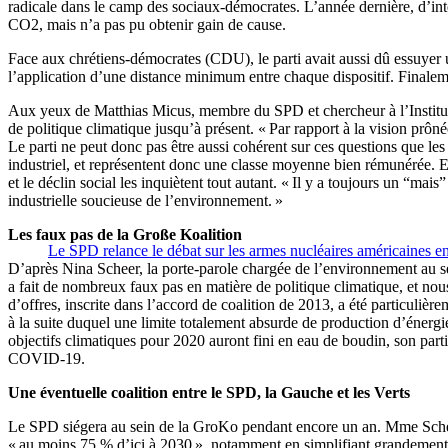
radicale dans le camp des sociaux-démocrates. L’année dernière, d’inte
CO2, mais n’a pas pu obtenir gain de cause.
Face aux chrétiens-démocrates (CDU), le parti avait aussi dû essuyer u
l’application d’une distance minimum entre chaque dispositif. Finaleme
Aux yeux de Matthias Micus, membre du SPD et chercheur à l’Institut d
de politique climatique jusqu’à présent. « Par rapport à la vision prô
Le parti ne peut donc pas être aussi cohérent sur ces questions que les 
industriel, et représentent donc une classe moyenne bien rémunérée. 
et le déclin social les inquiètent tout autant. « Il y a toujours un “ma
industrielle soucieuse de l’environnement. »
Les faux pas de la Große Koalition
Le SPD relance le débat sur les armes nucléaires américaines 
D’après Nina Scheer, la porte-parole chargée de l’environnement au 
a fait de nombreux faux pas en matière de politique climatique, et no
d’offres, inscrite dans l’accord de coalition de 2013, a été particuliè
à la suite duquel une limite totalement absurde de production d’énergi
objectifs climatiques pour 2020 auront fini en eau de boudin, son parti 
COVID-19.
Une éventuelle coalition entre le SPD, la Gauche et les Verts
Le SPD siégera au sein de la GroKo pendant encore un an. Mme Scheer 
« au moins 75 % d’ici à 2030 », notamment en simplifiant grandement l