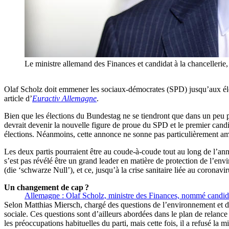
Le ministre allemand des Finances et candidat à la chanc
Olaf Scholz doit emmener les sociaux-démocrates (SPD) jusqu’aux élect
article d’
Euractiv Allemagne
.
Bien que les élections du Bundestag ne se tiendront que dans un peu p
devrait devenir la nouvelle figure de proue du SPD et le premier candid
élections. Néanmoins, cette annonce ne sonne pas particulièrement ambit
Les deux partis pourraient être au coude-à-coude tout au long de l’an
s’est pas révélé être un grand leader en matière de protection de l’en
(die ‘schwarze Null’), et ce, jusqu’à la crise sanitaire liée au coronavir
Un changement de cap ?
Allemagne : Olaf Scholz, ministre des Finances, nommé candida
Selon Matthias Miersch, chargé des questions de l’environnement et de 
sociale. Ces questions sont d’ailleurs abordées dans le plan de relan
les préoccupations habituelles du parti, mais cette fois, il a refusé la