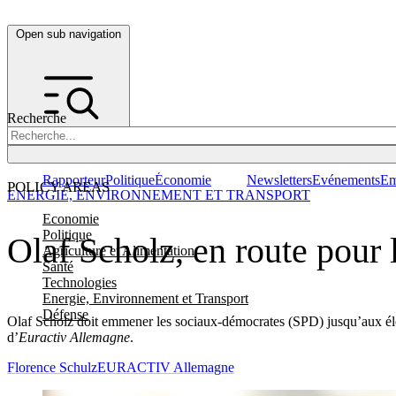
Open sub navigation
Recherche
Rapporteur
Politique
Économie
Newsletters
Evénements
Em
POLICY AREAS
ENERGIE, ENVIRONNEMENT ET TRANSPORT
Economie
Politique
Olaf Scholz, en route pour 
Agriculture et Alimentation
Santé
Technologies
Energie, Environnement et Transport
Défense
Olaf Scholz doit emmener les sociaux-démocrates (SPD) jusqu’aux élect
d’
Euractiv Allemagne
.
Florence Schulz
EURACTIV Allemagne