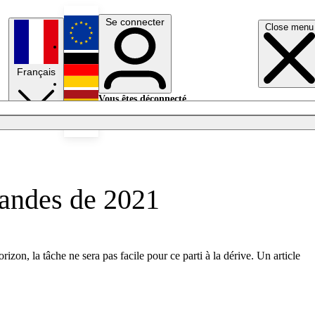
Se connecter
Close menu
English
Français
Deutsch
Vous êtes déconnecté.
Se connecter
Español
Lumières éteintes
emandes de 2021
n, la tâche ne sera pas facile pour ce parti à la dérive. Un article