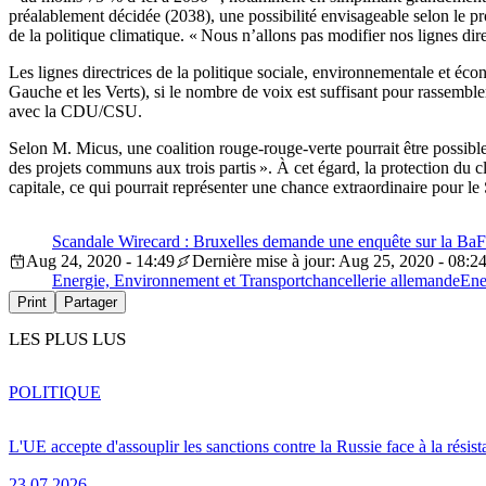
préalablement décidée (2038), une possibilité envisageable selon le pro
de la politique climatique. « Nous n’allons pas modifier nos lignes dire
Les lignes directrices de la politique sociale, environnementale et éco
Gauche et les Verts), si le nombre de voix est suffisant pour rassembl
avec la CDU/CSU.
Selon M. Micus, une coalition rouge-rouge-verte pourrait être possible. 
des projets communs aux trois partis ». À cet égard, la protection du c
capitale, ce qui pourrait représenter une chance extraordinaire pour l
Scandale Wirecard : Bruxelles demande une enquête sur la BaF
Aug 24, 2020 - 14:49
Dernière mise à jour: Aug 25, 2020 - 08:2
Energie, Environnement et Transport
chancellerie allemande
Ene
Print
Partager
LES PLUS LUS
POLITIQUE
L'UE accepte d'assouplir les sanctions contre la Russie face à la résis
23.07.2026