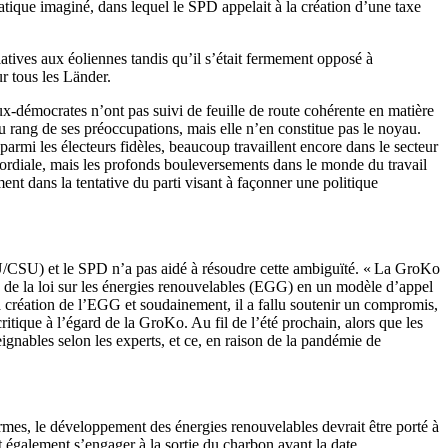
atique imaginé, dans lequel le SPD appelait à la création d’une taxe
latives aux éoliennes tandis qu’il s’était fermement opposé à
r tous les Länder.
x-démocrates n’ont pas suivi de feuille de route cohérente en matière
u rang de ses préoccupations, mais elle n’en constitue pas le noyau.
 parmi les électeurs fidèles, beaucoup travaillent encore dans le secteur
ordiale, mais les profonds bouleversements dans le monde du travail
ment dans la tentative du parti visant à façonner une politique
U/CSU) et le SPD n’a pas aidé à résoudre cette ambiguïté. « La GroKo
n de la loi sur les énergies renouvelables (EGG) en un modèle d’appel
la création de l’EGG et soudainement, il a fallu soutenir un compromis,
tique à l’égard de la GroKo. Au fil de l’été prochain, alors que les
eignables selon les experts, et ce, en raison de la pandémie de
mes, le développement des énergies renouvelables devrait être porté à
 également s’engager à la sortie du charbon avant la date