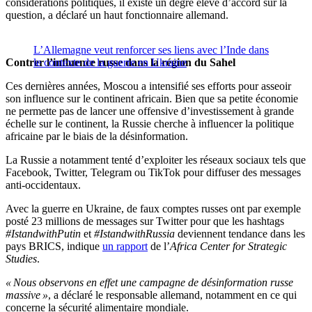
considérations politiques, il existe un degré élevé d’accord sur la
question, a déclaré un haut fonctionnaire allemand.
L’Allemagne veut renforcer ses liens avec l’Inde dans
Contrer l’influence russe dans la région du Sahel
le contexte de la guerre en Ukraine
Ces dernières années, Moscou a intensifié ses efforts pour asseoir
son influence sur le continent africain. Bien que sa petite économie
ne permette pas de lancer une offensive d’investissement à grande
échelle sur le continent, la Russie cherche à influencer la politique
africaine par le biais de la désinformation.
La Russie a notamment tenté d’exploiter les réseaux sociaux tels que
Facebook, Twitter, Telegram ou TikTok pour diffuser des messages
anti-occidentaux.
Avec la guerre en Ukraine, de faux comptes russes ont par exemple
posté 23 millions de messages sur Twitter pour que les hashtags
#IstandwithPutin
et
#IstandwithRussia
deviennent tendance dans les
pays BRICS, indique
un rapport
de l’
Africa Center for Strategic
Studies
.
« Nous observons en effet une campagne de désinformation russe
massive »
, a déclaré le responsable allemand, notamment en ce qui
concerne la sécurité alimentaire mondiale.