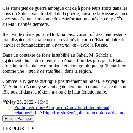
Ces stratégies de guerre ambiguë ont déjà porté leurs fruits dans les
pays du Sahel avant le début de la guerre, puisque la Russie a lancé
avec succès une campagne de désinformation après le coup d’État
au Mali l’année dernière.
Il en va de même pour le Burkina Faso voisin, où des manifestants
brandissaient des drapeaux russes après le coup d’État militaire de
janvier et demandaient un
« partenariat »
avec la Russie.
Dans un contexte de forte instabilité au Sahel, M. Scholz a
également choisi de se rendre au Niger, l’un des plus petits États
africains sur le plan économique et démographique, qu’il considère
comme une
« ancre de stabilité »
dans la région.
Comme le Niger se distingue positivement au Sahel, le voyage de
M. Scholz à Niamey se veut également une reconnaissance de son
rôle positif dans la région, a ajouté le haut fonctionnaire.
May 23, 2022 - 10:40
Politique
Afrique
Afrique du Sud
Chine
International
relations UE-Afrique
Russie
Sénégal
Ukraine
union africaine
Print
Partager
LES PLUS LUS