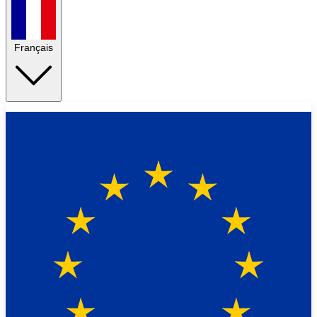
Français