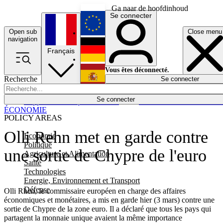
Ga naar de hoofdinhoud
Se connecter
Open sub
Close menu
English
navigation
Français
Deutsch
Vous êtes déconnecté.
Recherche
Se connecter
Español
Lumières éteintes
Se connecter
Rapporteur
Politique
Économie
Newsletters
Evénements
Em
ÉCONOMIE
POLICY AREAS
Olli Rehn met en garde contre
Economie
Politique
une sortie de Chypre de l'euro
Agriculture et Alimentation
Santé
Technologies
Energie, Environnement et Transport
Défense
Olli Rhen, le commissaire européen en charge des affaires
économiques et monétaires, a mis en garde hier (3 mars) contre une
sortie de Chypre de la zone euro. Il a déclaré que tous les pays qui
partagent la monnaie unique avaient la même importance