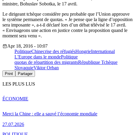
ministre, Bohuslav Sobotka, le 17 avril.
Le dirigeant tchèque considère peu probable que l’Union approuve
le système permanent de quotas. « Je pense que la ligne d’opposition
sera imposante », a-t-il déclaré lors d’un débat télévisé le 17 avril.
« Envisageons une action en justice contre la proposition quand le
moment sera venu ».
Apr 18, 2016 - 10:07
Politique
Chine
crise des réfugiés
Hongrie
International
L'Europe dans le monde
Politique
quotas de répartition des migrants
République Tchèque
Slovaquie
Viktor Orban
Print
Partager
LES PLUS LUS
ÉCONOMIE
Merci la Chine : elle a sauvé l’économie mondiale
27.07.2026
POLITIQUE