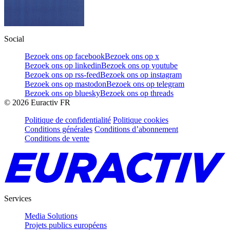
Social
Bezoek ons op facebook
Bezoek ons op x
Bezoek ons op linkedin
Bezoek ons op youtube
Bezoek ons op rss-feed
Bezoek ons op instagram
Bezoek ons op mastodon
Bezoek ons op telegram
Bezoek ons op bluesky
Bezoek ons op threads
©
2026
Euractiv FR
Politique de confidentialité
Politique cookies
Conditions générales
Conditions d’abonnement
Conditions de vente
Services
Media Solutions
Projets publics européens