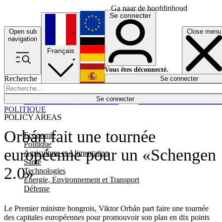
Ga naar de hoofdinhoud
Se connecter
Open sub
Close menu
English
navigation
Français
Deutsch
Vous êtes déconnecté.
Recherche
Se connecter
Español
Lumières éteintes
Se connecter
Rapporteur
Politique
Économie
Newsletters
Evénements
Em
POLITIQUE
POLICY AREAS
Orbán fait une tournée
Economie
Politique
européenne pour un «Schengen
Agriculture et Alimentation
Santé
2.0»
Technologies
Energie, Environnement et Transport
Défense
Le Premier ministre hongrois, Viktor Orbán part faire une tournée
des capitales européennes pour promouvoir son plan en dix points