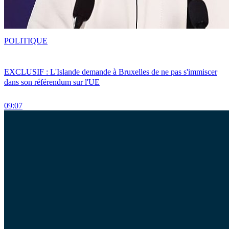
POLITIQUE
EXCLUSIF : L'Islande demande à Bruxelles de ne pas s'immiscer
dans son référendum sur l'UE
09:07