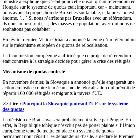
ministre a expliqué que c’était pour cette raison qu’un référendum en
Hongrie sur le système de quotas était important, car « maintenant,
nous avons la proposition de Bruxelles sur la table, et la pression est
énorme. […] Si nous n’arrêtons pas Bruxelles avec un référendum,
ils nous imposeront […] des masses de population, avec qui nous ne
souhaitons pas cohabiter ».
En février dernier, Viktor Orbán a annoncé la tenue d’un référendum
sur le mécanisme européen de quotas de relocalisation.
La Commission européenne a affirmé que ce projet de référendum
était contraire à la stratégie décidée pour gérer la crise des réfugiés.
Mécanisme de quotas contesté
En novembre dernier, la Slovaquie a annoncé qu’elle engagerait une
action en justice contre le mécanisme de relocalisation qui prévoit de
répartir 160 000 réfugiés et migrants à travers l’UE.
>> Lire :
Pourquoi la Slovaquie poursuit l’UE sur le système
des quotas
La décision de Bratislava sera probablement suivie par Prague. En
effet, la République tchèque n’exclut pas de porter plainte si l’Union
européenne tente de mettre en place un système de quotas
permanent pour répartir les demandeurs d’asile, a déclaré le Premier