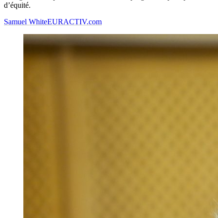
d’équité.
Samuel White
EURACTIV.com