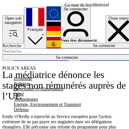
Ga naar de hoofdinhoud
Se connecter
Open sub
Close menu
English
navigation
Français
Deutsch
Vous êtes déconnecté.
Recherche
Se connecter
Español
Lumières éteintes
Se connecter
Rapporteur
Politique
Économie
Newsletters
Evénements
Em
POLICY AREAS
La médiatrice dénonce les
Economie
stages non rémunérés auprès de
Politique
Agriculture et Alimentation
l’UE
Santé
Technologies
Energie, Environnement et Transport
Défense
Emily O'Reilly a reproché au Service européen pour l'action
extérieure de ne pas payer ses stagiaires dans ses délégations
étrangères. Elle préconise une refonte du programme pour plus