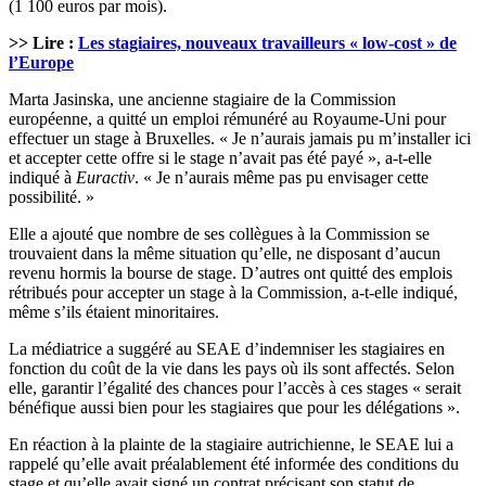
(1 100 euros par mois).
>> Lire :
Les stagiaires, nouveaux travailleurs « low-cost » de
l’Europe
Marta Jasinska, une ancienne stagiaire de la Commission
européenne, a quitté un emploi rémunéré au Royaume-Uni pour
effectuer un stage à Bruxelles. « Je n’aurais jamais pu m’installer ici
et accepter cette offre si le stage n’avait pas été payé », a-t-elle
indiqué à
Euractiv
. « Je n’aurais même pas pu envisager cette
possibilité. »
Elle a ajouté que nombre de ses collègues à la Commission se
trouvaient dans la même situation qu’elle, ne disposant d’aucun
revenu hormis la bourse de stage. D’autres ont quitté des emplois
rétribués pour accepter un stage à la Commission, a-t-elle indiqué,
même s’ils étaient minoritaires.
La médiatrice a suggéré au SEAE d’indemniser les stagiaires en
fonction du coût de la vie dans les pays où ils sont affectés. Selon
elle, garantir l’égalité des chances pour l’accès à ces stages « serait
bénéfique aussi bien pour les stagiaires que pour les délégations ».
En réaction à la plainte de la stagiaire autrichienne, le SEAE lui a
rappelé qu’elle avait préalablement été informée des conditions du
stage et qu’elle avait signé un contrat précisant son statut de